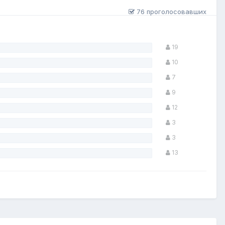
76 проголосовавших
19
10
7
9
12
3
3
13