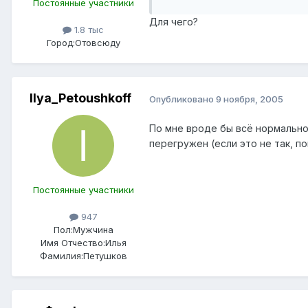
Постоянные участники
Для чего?
1.8 тыс
Город:
Отовсюду
Ilya_Petoushkoff
Опубликовано
9 ноября, 2005
По мне вроде бы всё нормально,
перегружен (если это не так, п
Постоянные участники
947
Пол:
Мужчина
Имя Отчество:
Илья
Фамилия:
Петушков