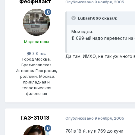
Феофилакт
Опубликовано
9 ноября, 2005
Lukash666 сказал:
Мои идеи:
1) 699-ый надо перевести на
Модераторы
3.8 тыс
Да там, ИМХО, не так уж много 
Город:
Москва,
Братиславская
Интересы:
География,
Троллики, Москва,
прикладная и
теоретическая
филология
ГАЗ-31013
Опубликовано
9 ноября, 2005
781 в 18-й, ну и 769 до кучи