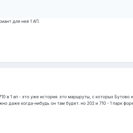
иант для неё 1 АП.
 710 в 1 ап - это уже история. это маршруты, с которых Бутово 
жно даже когда-нибудь он там будет. но 202 и 710 - 1 парк форе