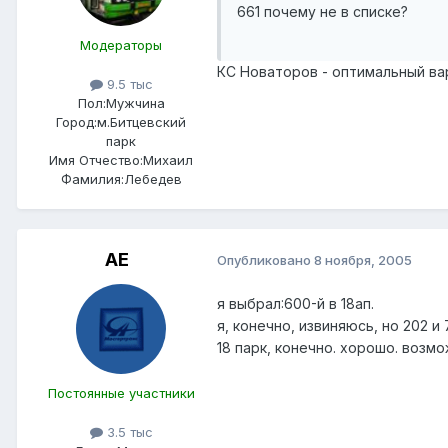
661 почему не в списке?
Модераторы
КС Новаторов - оптимальный вар
9.5 тыс
Пол:
Мужчина
Город:
м.Битцевский
парк
Имя Отчество:
Михаил
Фамилия:
Лебедев
АЕ
Опубликовано
8 ноября, 2005
я выбрал:600-й в 18ап.
я, конечно, извиняюсь, но 202 и
18 парк, конечно. хорошо. возмо
Постоянные участники
3.5 тыс