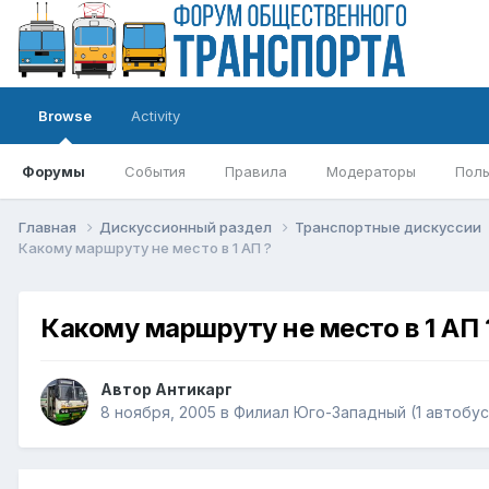
Browse
Activity
Форумы
События
Правила
Модераторы
Поль
Главная
Дискуссионный раздел
Транспортные дискуссии
Какому маршруту не место в 1 АП ?
Какому маршруту не место в 1 АП 
Автор
Антикарг
8 ноября, 2005
в
Филиал Юго-Западный (1 автобус