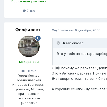
Постоянные участники
7 тыс
Феофилакт
Опубликовано
9 декабря, 2005
Hrzan сказал:
Это у тебя на аватаре карб
Модераторы
ОФФ: почему же раритет? Девят
3.8 тыс
Это у Антона - раритет. Причё
Город:
Москва,
(Не говоря о том, что если б на
Братиславская
Интересы:
География,
А хорошие ссылки - ну есть вот
Троллики, Москва,
прикладная и
теоретическая
филология