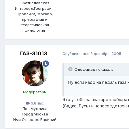
Братиславская
Интересы:
География,
Троллики, Москва,
прикладная и
теоретическая
филология
ГАЗ-31013
Опубликовано
8 декабря, 2005
Феофилакт сказал:
Ну если надо на педаль газа 
Модераторы
Это у тебя на аватаре карбюра
6.8 тыс
(Садко, Русь) и непосредствен
Пол:
Мужчина
Город:
Москва
Имя Отчество:
Василий