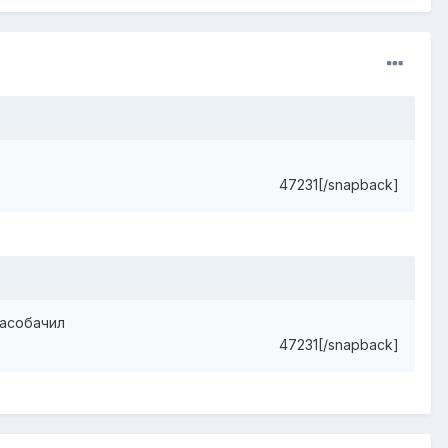
47231[/snapback]
засобачил
47231[/snapback]