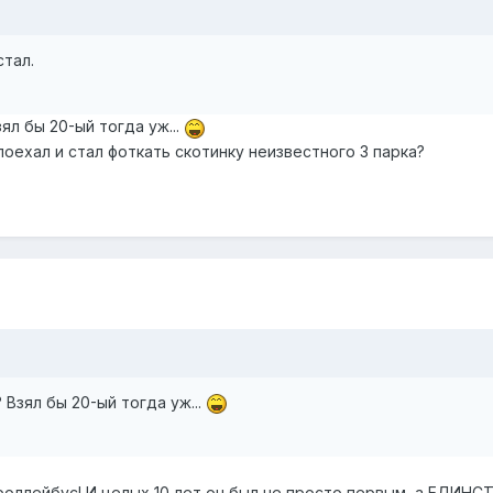
стал.
ял бы 20-ый тогда уж...
поехал и стал фоткать скотинку неизвестного 3 парка?
Взял бы 20-ый тогда уж...
роллейбус! И целых 10 лет он был не просто первым, а ЕДИНС