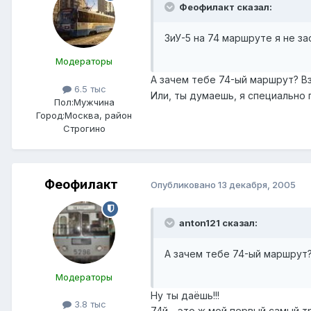
Феофилакт сказал:
ЗиУ-5 на 74 маршруте я не за
Модераторы
А зачем тебе 74-ый маршрут? Вз
6.5 тыс
Или, ты думаешь, я специально 
Пол:
Мужчина
Город:
Москва, район
Строгино
Феофилакт
Опубликовано
13 декабря, 2005
anton121 сказал:
А зачем тебе 74-ый маршрут? 
Модераторы
Ну ты даёшь!!!
3.8 тыс
74й - это ж мой первый самый т