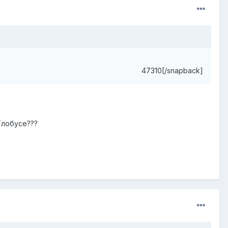
47310[/snapback]
Глобусе???