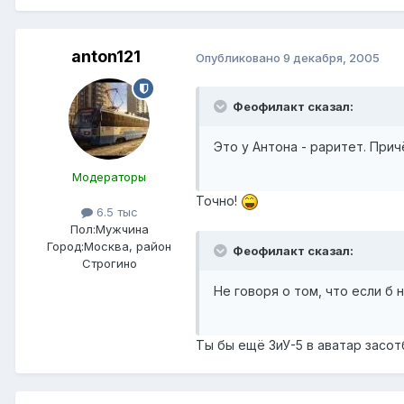
anton121
Опубликовано
9 декабря, 2005
Феофилакт сказал:
Это у Антона - раритет. При
Модераторы
Точно!
6.5 тыс
Пол:
Мужчина
Город:
Москва, район
Феофилакт сказал:
Строгино
Не говоря о том, что если б 
Ты бы ещё ЗиУ-5 в аватар засот