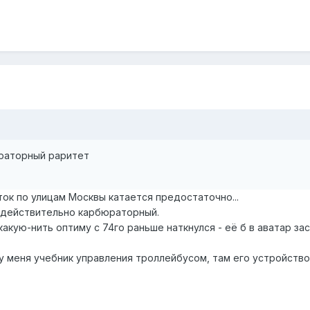
юраторный раритет
ок по улицам Москвы катается предостаточно...
м действительно карбюраторный.
 какую-нить оптиму с 74го раньше наткнулся - её б в аватар за
 у меня учебник управления троллейбусом, там его устройство