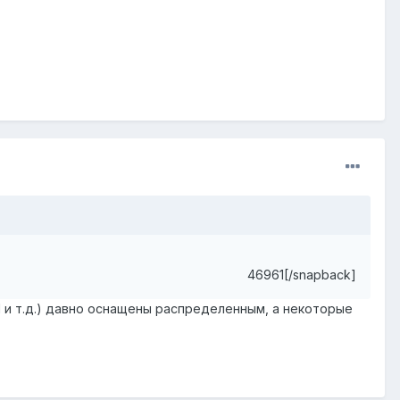
46961[/snapback]
 и т.д.) давно оснащены распределенным, а некоторые