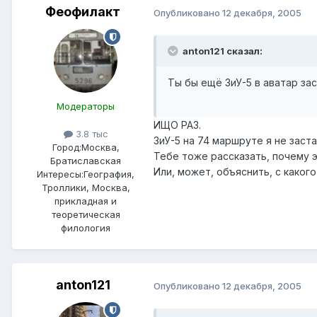
Феофилакт
Опубликовано
12 декабря, 2005
anton121 сказал:
Ты бы ещё ЗиУ-5 в аватар за
Модераторы
ИЩО РАЗ.
3.8 тыс
ЗиУ-5 на 74 маршруте я не заста
Город:
Москва,
Тебе тоже рассказать, почему э
Братиславская
Или, может, объяснить, с каког
Интересы:
География,
Троллики, Москва,
прикладная и
теоретическая
филология
anton121
Опубликовано
12 декабря, 2005