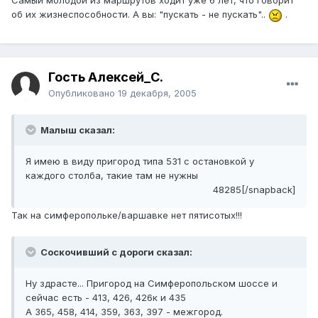
Самый молодой из маршрутов ходит уже 6 лет, что говорит
об их жизнеспособности. А вы: "пускать - не пускать"..
.
Гость Алексей_С.
Опубликовано
19 декабря, 2005
Малыш сказал:
Я имею в виду пригород типа 531 с остановкой у
каждого столба, такие там не нужны
48285[/snapback]
Так на симферопольке/варшавке нет пятисотых!!!
Соскочивший с дороги сказал:
Ну здрасте... Пригород на Симферопольском шоссе и
сейчас есть - 413, 426, 426к и 435
А 365, 458, 414, 359, 363, 397 - межгород.