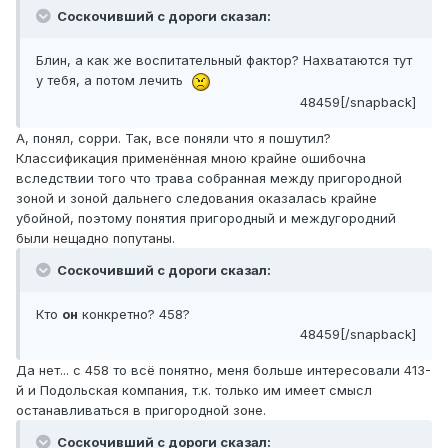
Соскочивший с дороги сказал:
Блин, а как же воспитательный фактор? Нахватаются тут
у тебя, а потом лечить
48459[/snapback]
А, понял, сорри. Так, все поняли что я пошутил?
Классификация применённая мною крайне ошибочна
вследствии того что трава собранная между пригородной
зоной и зоной дальнего следования оказалась крайне
убойной, поэтому понятия пригородный и междугородний
были нещадно попутаны.
Соскочивший с дороги сказал:
Кто
он
конкретно? 458?
48459[/snapback]
Да нет... с 458 то всё понятно, меня больше интересовали 413-
й и Подольская компания, т.к. только им имеет смысл
останавливаться в пригородной зоне.
Соскочивший с дороги сказал: