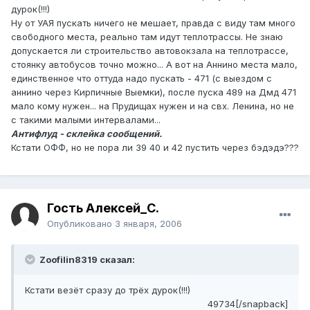
дурок(!!!)
Ну от УАЯ пускать ничего не мешает, правда с виду там много
свободного места, реально там идут теплотрассы. Не знаю
допускается ли строительство автовокзала на теплотрассе,
стоянку автобусов точно можно... А вот на Аннино места мало,
единственное что оттуда надо пускать - 471 (с выездом с
аннино через Кирпичные Выемки), после пуска 489 на Дмд 471
мало кому нужен... на Прудищах нужен и на свх. Ленина, но не
с такими малыми интервалами...
Антифлуд - склейка сообщений.
Кстати ОФФ, но не пора ли 39 40 и 42 пустить через бэдэдэ???
Гость Алексей_С.
Опубликовано
3 января, 2006
Zoofilin8319 сказал:
Кстати везёт сразу до трёх дурок(!!!)
49734[/snapback]