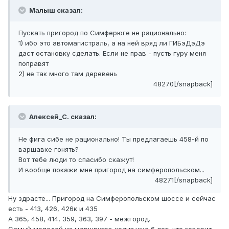
Малыш сказал:
Пускать пригород по Симферюге не рационально:
1) ибо это автомагистраль, а на ней вряд ли ГИБэДэДэ
даст остановку сделать. Если не прав - пусть гуру меня
поправят
2) не так много там деревень
48270[/snapback]
Алексей_С. сказал:
Не фига сибе не рационально! Ты предлагаешь 458-й по
варшавке гонять?
Вот тебе люди то спасибо скажут!
И вообще покажи мне пригород на симферопольском...
48271[/snapback]
Ну здрасте... Пригород на Симферопольском шоссе и сейчас
есть - 413, 426, 426к и 435
А 365, 458, 414, 359, 363, 397 - межгород.