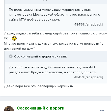
По всем указанным мною выше маршрутам атлас-
километровка Московской области плюс расписания с
сайта МТА всё-всё расскажут.
48459[/snapback]
Ладно, ладно... я тебя в следующий раз тоже пошлю... к списку
ПС...
Мне же влом идти к документам, когда их могут принести "с
доставкой на дом"
Соскочивший с дороги сказал:
Да вообще в этом ряду больше зеленоградские 4**
раздражают. Вроде московские, а косят под область.
48459[/snapback]
Давно пора все эти беспорядки нарушить!
Соскочивший с дороги