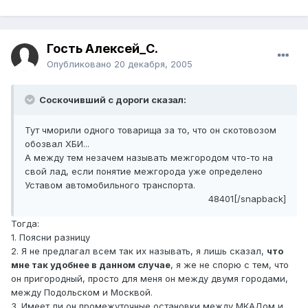
Гость Алексей_С.
Опубликовано
20 декабря, 2005
Соскочивший с дороги сказал:
Тут чморили одного товарища за то, что он скотовозом
обозвал ХБИ...
А между тем незачем называть межгородом что-то на
свой лад, если понятие межгорода уже определено
Уставом автомобильного транспорта.
48401[/snapback]
Тогда:
1. Поясни разницу
2. Я не предлагал всем так их называть, я лишь сказал,
что
мне так удобнее в данном случае
, я же не спорю с тем, что
он пригородный, просто для меня он между двумя городами,
между Подольском и Москвой.
3. Имеет ли он промежуточные остановки между МКАДом и