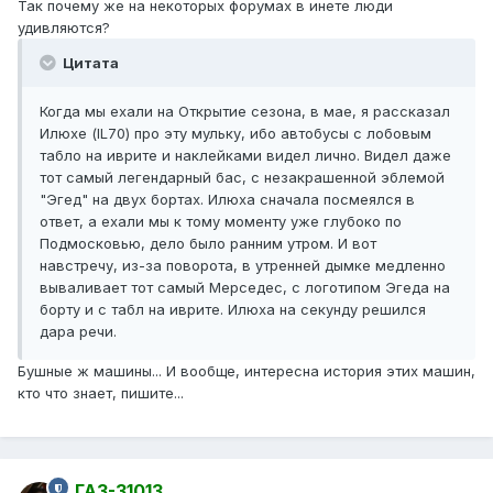
Так почему же на некоторых форумах в инете люди
удивляются?
Цитата
Когда мы ехали на Открытие сезона, в мае, я рассказал
Илюхе (IL70) про эту мульку, ибо автобусы с лобовым
табло на иврите и наклейками видел лично. Видел даже
тот самый легендарный бас, с незакрашенной эблемой
"Эгед" на двух бортах. Илюха сначала посмеялся в
ответ, а ехали мы к тому моменту уже глубоко по
Подмосковью, дело было ранним утром. И вот
навстречу, из-за поворота, в утренней дымке медленно
вываливает тот самый Мерседес, с логотипом Эгеда на
борту и с табл на иврите. Илюха на секунду решился
дара речи.
Бушные ж машины... И вообще, интересна история этих машин,
кто что знает, пишите...
ГАЗ-31013