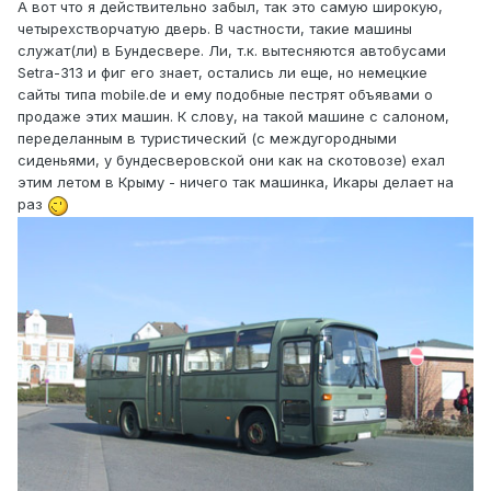
А вот что я действительно забыл, так это самую широкую,
четырехстворчатую дверь. В частности, такие машины
служат(ли) в Бундесвере. Ли, т.к. вытесняются автобусами
Setra-313 и фиг его знает, остались ли еще, но немецкие
сайты типа mobile.de и ему подобные пестрят объявами о
продаже этих машин. К слову, на такой машине с салоном,
переделанным в туристический (с междугородными
сиденьями, у бундесверовской они как на скотовозе) ехал
этим летом в Крыму - ничего так машинка, Икары делает на
раз