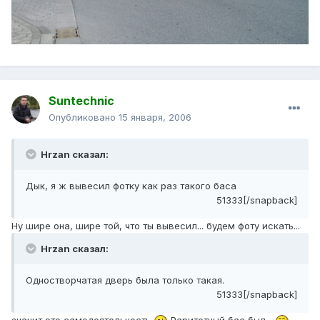
Suntechnic
Опубликовано
15 января, 2006
Hrzan сказал:
Дык, я ж вывесил фотку как раз такого баса
51333[/snapback]
Ну шире она, шире той, что ты вывесил... будем фоту искать...
Hrzan сказал:
Одностворчатая дверь была только такая.
51333[/snapback]