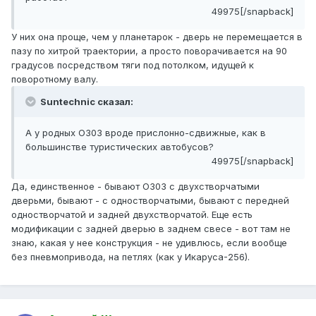
49975[/snapback]
У них она проще, чем у планетарок - дверь не перемещается в
пазу по хитрой траектории, а просто поворачивается на 90
градусов посредством тяги под потолком, идущей к
поворотному валу.
Suntechnic сказал:
А у родных О303 вроде прислонно-сдвижные, как в
большинстве туристических автобусов?
49975[/snapback]
Да, единственное - бывают О303 с двухстворчатыми
дверьми, бывают - с одностворчатыми, бывают с передней
одностворчатой и задней двухстворчатой. Еще есть
модификации с задней дверью в заднем свесе - вот там не
знаю, какая у нее конструкция - не удивлюсь, если вообще
без пневмопривода, на петлях (как у Икаруса-256).