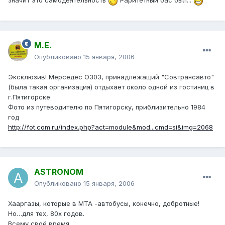
значит это самодеятельность
Раритетный бас был...
М.Е.
Опубликовано
15 января, 2006
Эксклюзив! Мерседес О303, принадлежащий "Совтрансавто"
(была такая организация) отдыхает около одной из гостиниц в
г.Пятигорске
Фото из путеводителю по Пятигорску, приблизительно 1984
год
http://fot.com.ru/index.php?act=module&mod...cmd=si&img=2068
ASTRONOM
Опубликовано
15 января, 2006
Хааргазы, которые в МТА -автобусы, конечно, добротные!
Но…для тех, 80х годов.
Всему своё время.