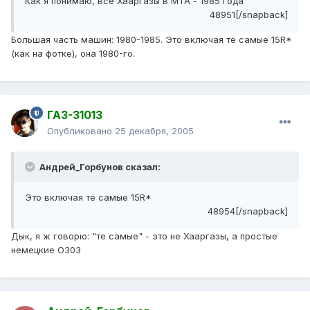
Как я понимаю, все Хааргазы в МТА - 1985 года
48951[/snapback]
Большая часть машин: 1980-1985. Это включая те самые 15R*
(как на фотке), она 1980-го.
ГАЗ-31013
Опубликовано
25 декабря, 2005
Андрей_Горбунов сказал:
Это включая те самые 15R*
48954[/snapback]
Дык, я ж говорю: "те самые" - это не Хааргазы, а простые
немецкие О303