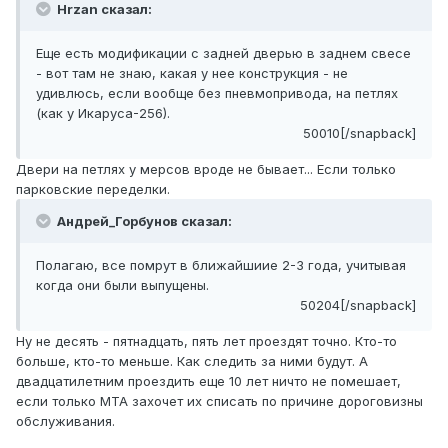
Hrzan сказал:
Еще есть модификации с задней дверью в заднем свесе
- вот там не знаю, какая у нее конструкция - не
удивлюсь, если вообще без пневмопривода, на петлях
(как у Икаруса-256).
50010[/snapback]
Двери на петлях у мерсов вроде не бывает... Если только
парковские переделки.
Андрей_Горбунов сказал:
Полагаю, все помрут в ближайшиие 2-3 года, учитывая
когда они были выпущены.
50204[/snapback]
Ну не десять - пятнадцать, пять лет проездят точно. Кто-то
больше, кто-то меньше. Как следить за ними будут. А
двадцатилетним проездить еще 10 лет ничто не помешает,
если только МТА захочет их списать по причине дороговизны
обслуживания.