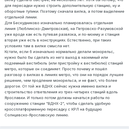
для пересадки нужно строить дополнительную станцию, ну и
оборотные тупики. Поэтому сначала вилка, а потом выделение
отдельной линии.
Для Бескудниково изначально планировалась отдельная
линия (Люблинско-Дмитровская), на Петровско-Разумовской
уже вроде как есть путевая развязка, и по-моему и станция
вторая уже есть в конструкциях. Естественно, при таких
условиях там в вилке смысла нет.
Кстати, если б изначально нормально делали монорельс,
нужно было бы сделать из него выход в наземный или
подземный вестибюль (или пристройку к вестибюлю) станций
метро, которые он соединяет. Просто почему и пошёл
разговор о вилках в линиях метро, что они на порядок лучшее
решение, чем продление монорельса, и не факт, что более
дорогое. От той же ВДНХ сейчас нужна именно вилка и
строительство ответвления из трех-четырех станций вдоль
Ярославки. И только потом должны начаться работы по
сооружению станции "ВДНХ-2", чтобы сделать удобную
кроссплатформенную пересадку с КРЛ на будущую
Солнцевско-Ярославскую линию.