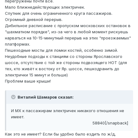
перегружены почти все.
Мало ближнедействующих электричек.
Спутник для очень ограниченного круга пассажиров.
Огромный дневной перерыв.
Дибильное расписание с пропуском московских остановок в
"шахматном порядке", из-за чего в любой момент рискуешь
нарваться на 10-15-минутный перерыв на этих "проезжаемых"
платформах.
Пешеходные мосты для ломки костей, особенно зимой.
Неудобные подходы к станциям со стороны Ярославского
шоссе, отсутствие с той же стороны подвозящего НОТ (для
тех, кто живёт к востоку от Яр. шоссе, пешкодранить до
электрички 15 минут и больше)
Проблем выше крыши!
Виталий Шамаров сказал:
И МХ к пассажирам электричек никакого отношения не
имеет.
58840[/snapback]
Как это не имеет? Если бы удобно было ездить по ж/д,