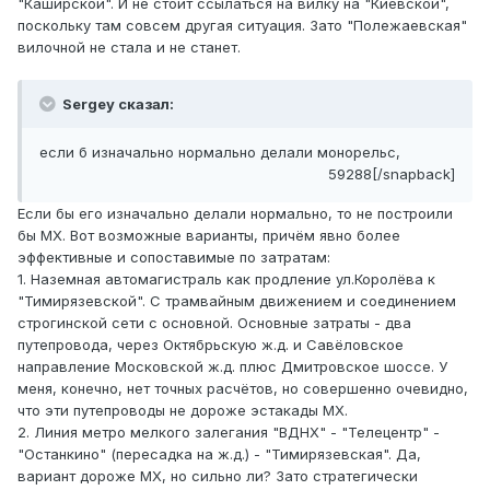
"Каширской". И не стоит ссылаться на вилку на "Киевской",
поскольку там совсем другая ситуация. Зато "Полежаевская"
вилочной не стала и не станет.
Sergey сказал:
если б изначально нормально делали монорельс,
59288[/snapback]
Если бы его изначально делали нормально, то не построили
бы МХ. Вот возможные варианты, причём явно более
эффективные и сопоставимые по затратам:
1. Наземная автомагистраль как продление ул.Королёва к
"Тимирязевской". С трамвайным движением и соединением
строгинской сети с основной. Основные затраты - два
путепровода, через Октябрьскую ж.д. и Савёловское
направление Московской ж.д. плюс Дмитровское шоссе. У
меня, конечно, нет точных расчётов, но совершенно очевидно,
что эти путепроводы не дороже эстакады МХ.
2. Линия метро мелкого залегания "ВДНХ" - "Телецентр" -
"Останкино" (пересадка на ж.д.) - "Тимирязевская". Да,
вариант дороже МХ, но сильно ли? Зато стратегически