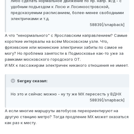
либо сделать нормальное движение по Яр. напр. ж/д - с
удобным подъездом к Лосю и Лосиноостровской,
предсказуемым расписанием, более-менее свободными
электричками и т.д.
58839[/snapback]
А что "ненормального" с Ярославским направлением? Самые
короткие интервалы на всём Московском узле. Что,
фрязевские или монинские электрички забиты по самое не
могу? Но проблема занятости в Подмосковье как-то уже за
рамками московского городского ОТ.
И МХ к пассажирам электричек никакого отношения не имеет.
Sergey сказал:
Но это и сейчас можно - ну ту же МХ пересесть у ВДНХ
58839[/snapback]
А если многие маршруты автобусов переориентируют на
другую станцию метро? Тогда продление МХ может оказаться
как раз к месту.