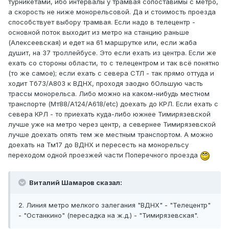
турникетами, ибо интервалы у трамвая сопоставимы с метро,
а скорость не ниже монорельсовой. Да и стоимость проезда
способствует выбору трамвая. Если надо в телецентр -
основной поток выходит из метро на станцию раньше
(Алексеевская) и едет на 61 маршрутке или, если жаба
душит, на 37 троллейбусе. Это если ехать из центра. Если же
ехать со стороны области, то с телецентром и так всё понятно
(то же самое); если ехать с севера СТЛ - так прямо оттуда и
ходит Тб73/А803 к ВДНХ, проходя заодно бОльшую часть
трассы монорельса. Либо можно на каком-нибудь местном
транспорте (Мт88/А124/А618/etc) доехать до КРЛ. Если ехать с
севера КРЛ - то приехать куда-либо южнее Тимирязевской
лучше уже на метро через центр, а севернее Тимирязевской
лучше доехать опять тем же местным транспортом. А можно
доехать на Тм17 до ВДНХ и пересесть на монорельсу
переходом одной проезжей части Поперечного проезда
Виталий Шамаров сказал:
2. Линия метро мелкого залегания "ВДНХ" - "Телецентр"
- "Останкино" (пересадка на ж.д.) - "Тимирязевская".