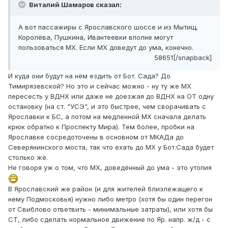
Виталий Шамаров сказал:
А вот пассажиры с Ярославского шоссе и из Мытищ,
Королёва, Пушкина, Ивантеевки вполне могут
пользоваться МХ. Если МХ доведут до ума, конечно.
58651[/snapback]
И куда они будут на нём ездить от Бот. Сада? До
Тимирязевской? Но это и сейчас можно - ну ту же МХ
пересесть у ВДНХ или даже не доезжая до ВДНХ на ОТ одну
остановку (на ст. "УСЭ", и это быстрее, чем сворачивать с
Ярославки к БС, а потом на медленной МХ сначала делать
крюк обратно к Проспекту Мира). Тем более, пробки на
Ярославке сосредоточены в основном от МКАДа до
Северянинского моста, так что ехать до МХ у Бот.Сада будет
столько же.
Не говоря уж о том, что МХ, доведённый до ума - это утопия
В Ярославский же район (и для жителей близлежащего к
нему Подмосковья) нужно либо метро (хотя бы один перегон
от Свиблово ответвить - минимальные затраты), или хотя бы
СТ, либо сделать нормальное движение по Яр. напр. ж/д - с