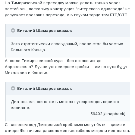
На Тимирязевской пересадку можно делать только через
вестибюль, поскольку конструкция "питерского односвода" не
допускает врезания перехода, а в глухом торце там БТП/СТП.
Виталий Шамаров сказал:
Зато стратегически оправданный, после стал бы частью
Большого Кольца.
А после Тимирязевской куда - без остановок до
Аэровокзала? Лучше уж севернее пройти - там по пути будут
Михалково и Коптево.
Виталий Шамаров сказал:
Два тоннеля опять же в местах путепроводов первого
варианта.
59402[/snapback]
С тоннелем под Дмитровкой проблемы могут быть - прямо в
створе Фонвизина расположен вестибюль метро и вентшахта.