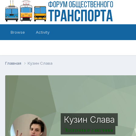
Browse
Activity
Главная
Кузин Слава
Кузин Слава
Постоянные участники