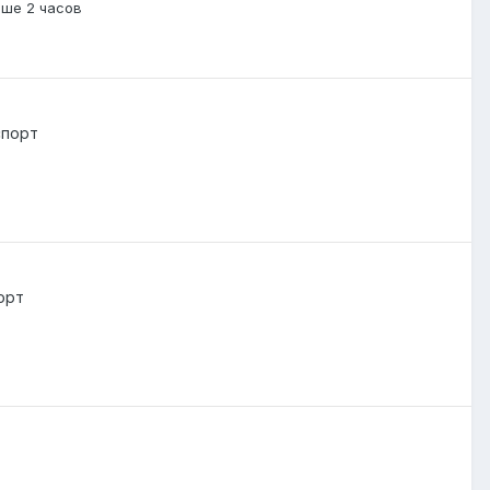
ьше 2 часов
спорт
орт