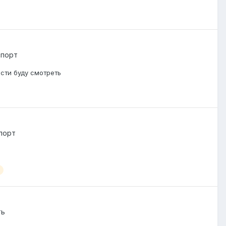
спорт
сти буду смотреть
порт
ть