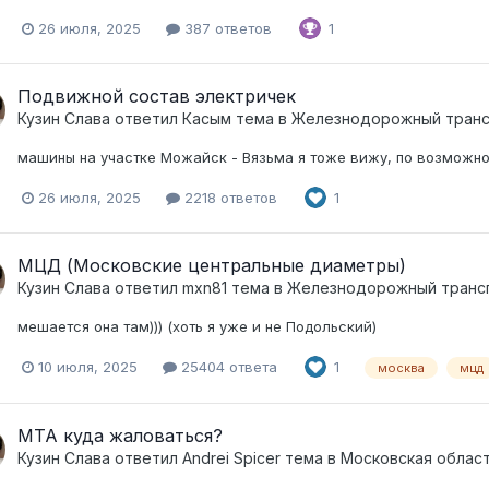
26 июля, 2025
387 ответов
1
Подвижной состав электричек
Кузин Слава
ответил
Касым
тема в
Железнодорожный тран
машины на участке Можайск - Вязьма я тоже вижу, по возможно
26 июля, 2025
2218 ответов
1
МЦД (Московские центральные диаметры)
Кузин Слава
ответил
mxn81
тема в
Железнодорожный транс
мешается она там))) (хоть я уже и не Подольский)
10 июля, 2025
25404 ответа
1
москва
мцд
МТА куда жаловаться?
Кузин Слава
ответил
Andrei Spicer
тема в
Московская облас