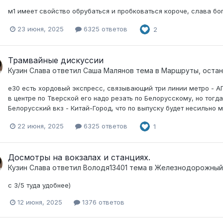
м1 имеет свойство обрубаться и пробковаться короче, слава богу
23 июня, 2025
6325 ответов
2
Трамвайные дискуссии
Кузин Слава
ответил
Саша Малянов
тема в
Маршруты, остан
е30 есть хордовый экспресс, связывающий три линии метро - АП
в центре по Тверской его надо резать по Белорусскому, но тогд
Белорусский вкз - Китай-Город, что по выпуску будет несильно 
22 июня, 2025
6325 ответов
1
Досмотры на вокзалах и станциях.
Кузин Слава
ответил
Володя13401
тема в
Железнодорожный
с 3/5 туда удобнее)
12 июня, 2025
1376 ответов