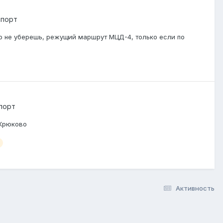
спорт
епо не уберешь, режущий маршрут МЦД-4, только если по
порт
 Крюково
Активность