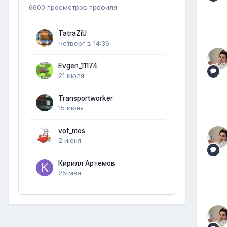
6600 просмотров профиля
TatraZiU
Четверг в 14:36
Evgen_11174
21 июля
Transportworker
15 июня
vot_mos
2 июня
Кирилл Артемов
25 мая