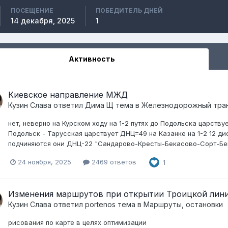
ПОСЕЩЕНИЕ
ПОБЕДИТЕЛЬ ДНЕЙ
14 декабря, 2025
1
Активность
Киевское направление МЖД
Кузин Слава
ответил
Дима Щ
тема в
Железнодорожный тра
нет, неверно на Курском ходу на 1-2 путях до Подольска царству
Подольск - Тарусская царствует ДНЦ=49 на Казанке на 1-2 12 дисп
подчиняются они ДНЦ-22 "Сандарово-Кресты-Бекасово-Сорт-Бекас
24 ноября, 2025
2469 ответов
1
Изменения маршрутов при открытии Троицкой лин
Кузин Слава
ответил
portenos
тема в
Маршруты, остановки
рисования по карте в целях оптимизации