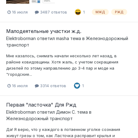
16 июля
3487 ответов
1
МЖД
РЖД
Малодеятельные участки ж.д.
Elektroborman
ответил
masha
тема в
Железнодорожный
транспорт
Мне казалось, снимать начали несколько лет назад, в
районе ковидовщины. Хотя жаль, с учетом сокращения
дизелей по этому направлению до 3-4 пар и моде на
"городские...
16 июля
3314 ответов
1
Первая "ласточка" Для Ржд
Elektroborman
ответил
Димон С.
тема в
Железнодорожный транспорт
Да! Я верю, что у каждого в потаенном уголке сознания
живут грезы о том, как Ласточка расправит крылья и