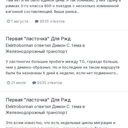
Там нет и не было единой цены. Я так понимаю, у них тариф в
рамках 3-го класса 800-х поездов с несколько измененной
вагонной составляющей. Выше рынка...
1 августа
9535 ответов
Первая "ласточка" Для Ржд
Elektroborman
ответил
Димон С.
тема в
Железнодорожный транспорт
У ластоногих большие пробеги между ТО, гораздо больше,
чем у демихо-образных. Но и последние на таком маршруте
были бы назначены 6 дней в неделю, если нет подменного...
21 июля
9535 ответов
Первая "ласточка" Для Ржд
Elektroborman
ответил
Димон С.
тема в
Железнодорожный транспорт
Это всем известно, что есть недельные циклы миграции и