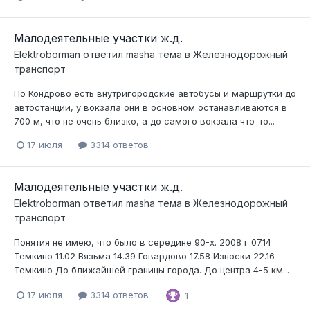
Малодеятельные участки ж.д.
Elektroborman
ответил
masha
тема в
Железнодорожный
транспорт
По Кондрово есть внутригородские автобусы и маршрутки до
автостанции, у вокзала они в основном останавливаются в
700 м, что не очень близко, а до самого вокзала что-то...
17 июля
3314 ответов
Малодеятельные участки ж.д.
Elektroborman
ответил
masha
тема в
Железнодорожный
транспорт
Понятия не имею, что было в середине 90-х. 2008 г 07.14
Темкино 11.02 Вязьма 14.39 Говардово 17.58 Износки 22.16
Темкино До ближайшей границы города. До центра 4-5 км...
17 июля
3314 ответов
1