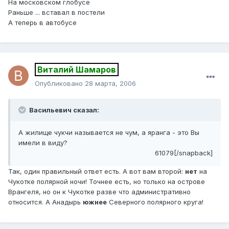
На московском глобусе
Раньше ... вставал в постели
А теперь в автобусе
Виталий Шамаров
Опубликовано
28 марта, 2006
Васильевич сказал:
А жилище чукчи называется не чум, а яранга - это Вы
имели в виду?
61079[/snapback]
Так, один правильный ответ есть. А вот вам второй:
нет
на
Чукотке полярной ночи! Точнее есть, но только на острове
Врангеля, но он к Чукотке разве что административно
относится. А Анадырь
южнее
Северного полярного круга!