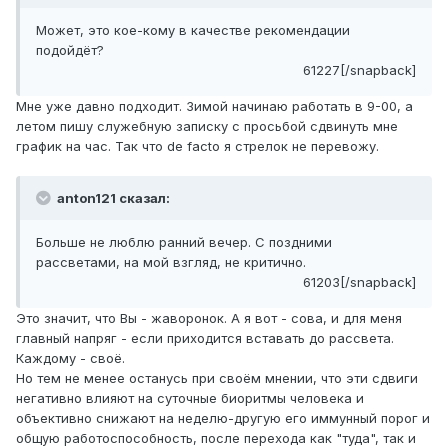
Может, это кое-кому в качестве рекомендации
подойдёт?
61227[/snapback]
Мне уже давно подходит. Зимой начинаю работать в 9-00, а
летом пишу служебную записку с просьбой сдвинуть мне
график на час. Так что de facto я стрелок не перевожу.
anton121 сказал:
Больше не люблю ранний вечер. С поздними
рассветами, на мой взгляд, не критично.
61203[/snapback]
Это значит, что Вы - жаворонок. А я вот - сова, и для меня
главный напряг - если приходится вставать до рассвета.
Каждому - своё.
Но тем не менее останусь при своём мнении, что эти сдвиги
негативно влияют на суточные биоритмы человека и
объективно снижают на неделю-другую его иммунный порог и
общую работоспособность, после перехода как "туда", так и