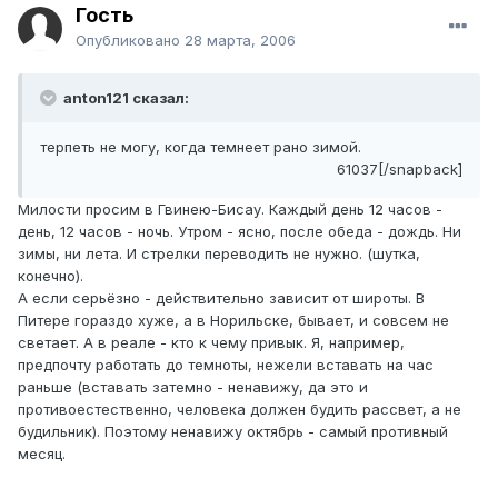
Гость
Опубликовано
28 марта, 2006
anton121 сказал:
терпеть не могу, когда темнеет рано зимой.
61037[/snapback]
Милости просим в Гвинею-Бисау. Каждый день 12 часов -
день, 12 часов - ночь. Утром - ясно, после обеда - дождь. Ни
зимы, ни лета. И стрелки переводить не нужно. (шутка,
конечно).
А если серьёзно - действительно зависит от широты. В
Питере гораздо хуже, а в Норильске, бывает, и совсем не
светает. А в реале - кто к чему привык. Я, например,
предпочту работать до темноты, нежели вставать на час
раньше (вставать затемно - ненавижу, да это и
противоестественно, человека должен будить рассвет, а не
будильник). Поэтому ненавижу октябрь - самый противный
месяц.