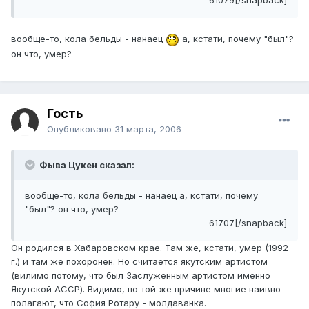
61079[/snapback]
вообще-то, кола бельды - нанаец
а, кстати, почему "был"?
он что, умер?
Гость
Опубликовано
31 марта, 2006
Фыва Цукен сказал:
вообще-то, кола бельды - нанаец а, кстати, почему
"был"? он что, умер?
61707[/snapback]
Он родился в Хабаровском крае. Там же, кстати, умер (1992
г.) и там же похоронен. Но считается якутским артистом
(вилимо потому, что был Заслуженным артистом именно
Якутской АССР). Видимо, по той же причине многие наивно
полагают, что София Ротару - молдаванка.