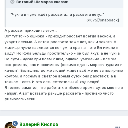
Виталий Шамаров сказал:
"Чукча в чуме ждёт рассвета... а рассвета нету..."
61075[/snapback]
А рассвет приходит летом...
Вот тут точно ошибка - приходит рассвет всегда весной, а
уходит осенью. А летом рассвета тоже нет, как и заката. А
жилище чукчи называется не чум, а яранга - это Вы имели в
виду? Но Кола Бельды простительно - он был якут, а не чукча.
По сути - чукчи при всём к ним, однако. уважении - всё же
экстремалы, как и эскимосы (эскимо едят в морозы туды их в
качель). Большинство же людей живёт всё же не за полярным
кругом, а посему в светлое время суток они работают, а в
тёмное - спят. И это есть естественный ход вещей.
Я только заметил, что работать в тёмное время суток мне не в
напряг. А вот вставать раньше рассвета - противно чисто
физиологически.
Валерий Кислов