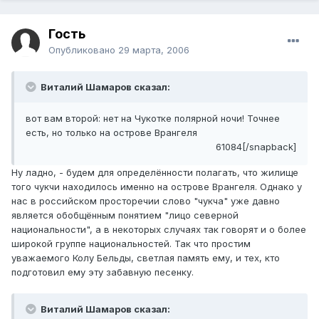
Гость
Опубликовано
29 марта, 2006
Виталий Шамаров сказал:
вот вам второй: нет на Чукотке полярной ночи! Точнее
есть, но только на острове Врангеля
61084[/snapback]
Ну ладно, - будем для определённости полагать, что жилище
того чукчи находилось именно на острове Врангеля. Однако у
нас в российском просторечии слово "чукча" уже давно
является обобщённым понятием "лицо северной
национальности", а в некоторых случаях так говорят и о более
широкой группе национальностей. Так что простим
уважаемого Колу Бельды, светлая память ему, и тех, кто
подготовил ему эту забавную песенку.
Виталий Шамаров сказал: