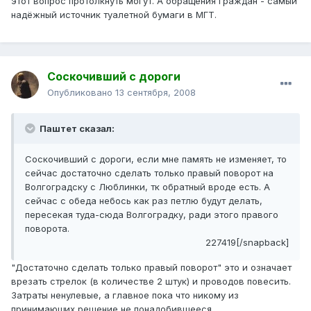
этот вопрос протолкнуть могут. А обращения граждан - самый
надёжный источник туалетной бумаги в МГТ.
Соскочивший с дороги
Опубликовано
13 сентября, 2008
Паштет сказал:
Соскочивший с дороги, если мне память не изменяет, то
сейчас достаточно сделать только правый поворот на
Волгоградску с Люблинки, тк обратный вроде есть. А
сейчас с обеда небось как раз петлю будут делать,
пересекая туда-сюда Волгоградку, ради этого правого
поворота.
227419[/snapback]
"Достаточно сделать только правый поворот" это и означает
врезать стрелок (в количестве 2 штук) и проводов повесить.
Затраты ненулевые, а главное пока что никому из
принимающих решение не понадобившееся.