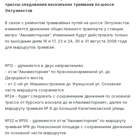
трассы следования нескольких трамваев по шоссе
Энтузиастов
В связи с ремонтом трамвайных путей на шоссе Энтузиастов
изменяется движение общественного транпорта у станции
метро "Авиамоторная". Изменения будут действовать только
по выходным дням 16 и 17, 23 и 24, 30 и 31 августа 2008 года
для маршрутов трамвая:
№12 - удлиняется в двух направлениях:
- от м."Авиамоторная" по Красноказарменной ул. до
Дворцового моста;
- от 2-ой ул. Машиностроения до Угрешской ул. Основная
часть маршрута сохраняется.
№24 - будет следовать с сохранением движения по основной
трассе от Курского вокзала до м.«Авиамоторная», далее по
маршруту трамвая № 8 до Большой Калитниковской улицы.
№32 и №50 - удлиняются от м."Авиамоторная" по маршруту
трамвая №8 до Новоконной площади с сохранением движения
по основной части маршрутов.