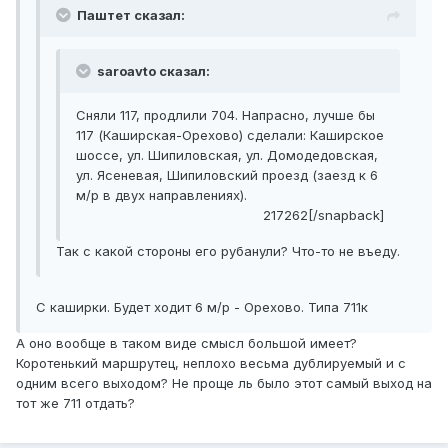
Паштет сказал:
saroavto сказал:
Сняли 117, продлили 704. Напрасно, лучше бы
117 (Каширская-Орехово) сделали: Каширское
шоссе, ул. Шипиловская, ул. Домодедовская,
ул. Ясеневая, Шипиловский проезд (заезд к 6
м/р в двух направлениях).
217262[/snapback]
Так с какой стороны его рубанули? Что-то не въеду.
С каширки. Будет ходит 6 м/р - Орехово. Типа 711к
А оно вообще в таком виде смысл большой имеет?
Коротенький маршрутец, неплохо весьма дублируемый и с
одним всего выходом? Не проще ль было этот самый выход на
тот же 711 отдать?