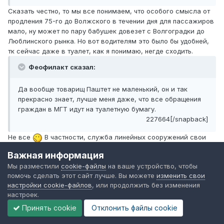
Сказать честно, то мы все понимаем, что особого смысла от
продления 75-го до Волжского в течении дня для пассажиров
мало, ну может по пару бабушек довезет с Волгоградки до
Люблинского рынка. Но вот водителям это было бы удобней,
тк сейчас даже в туалет, как я понимаю, негде сходить.
Феофилакт сказал:
Да вообще товарищ Паштет не маленький, он и так
прекрасно знает, лучше меня даже, что все обращения
граждан в МГТ идут на туалетную бумагу.
227664[/snapback]
Не все
В частности, служба линейных сооружений свои
пробелы достаточно оперативно исправляет.
Важная информация
А с изменениями маршрутов, слишком уж все сложно
Мы разместили
cookie-файлы
на ваше устройство, чтобы
помочь сделать этот сайт лучше. Вы можете
изменить свои
настройки cookie-файлов
, или продолжить без изменения
настроек.
Аккорд1970
Принять cookie
Отклонить файлы сookie
Опубликовано
14 сентября, 2008