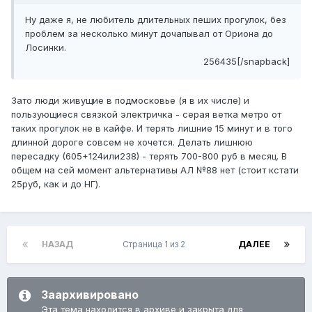
Ну даже я, не любитель длительных пеших прогулок, без
проблем за несколько минут дочапывал от Ориона до
Лосинки.
256435[/snapback]
Зато люди живущие в подмосковье (я в их числе) и
пользующиеся связкой электричка - серая ветка метро от
таких прогулок не в кайфе. И терять лишние 15 минут и в того
длинной дороге совсем не хочется. Делать лишнюю
пересадку (605+124или238) - терять 700-800 руб в месяц. В
общем на сей момент альтернативы АЛ №88 нет (стоит кстати
25руб, как и до НГ).
НАЗАД
Страница 1 из 2
ДАЛЕЕ
Заархивировано
Эта тема находится в архиве и закрыта для