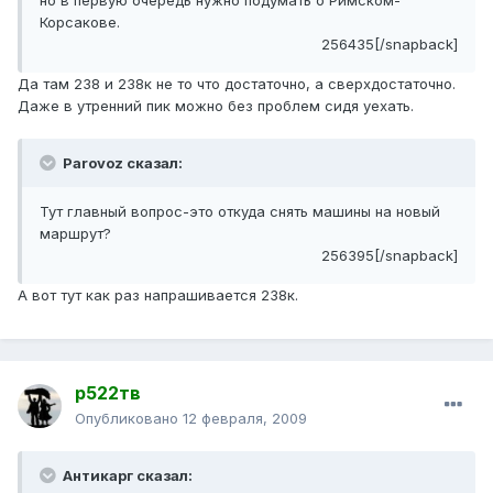
но в первую очередь нужно подумать о Римском-
Корсакове.
256435[/snapback]
Да там 238 и 238к не то что достаточно, а сверхдостаточно.
Даже в утренний пик можно без проблем сидя уехать.
Parovoz сказал:
Тут главный вопрос-это откуда снять машины на новый
маршрут?
256395[/snapback]
А вот тут как раз напрашивается 238к.
р522тв
Опубликовано
12 февраля, 2009
Антикарг сказал: