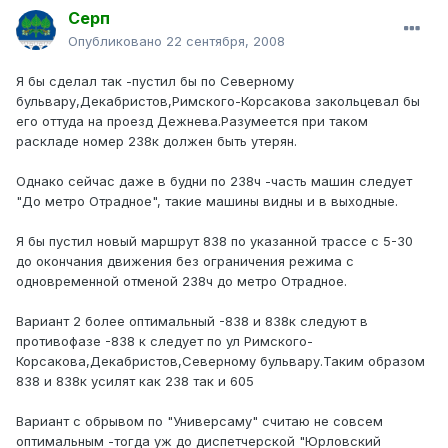
Серп
Опубликовано
22 сентября, 2008
Я бы сделал так -пустил бы по Северному
бульвару,Декабристов,Римского-Корсакова закольцевал бы
его оттуда на проезд Дежнева.Разумеется при таком
раскладе номер 238к должен быть утерян.
Однако сейчас даже в будни по 238ч -часть машин следует
"До метро Отрадное", такие машины видны и в выходные.
Я бы пустил новый маршрут 838 по указанной трассе с 5-30
до окончания движения без ограничения режима с
одновременной отменой 238ч до метро Отрадное.
Вариант 2 более оптимальный -838 и 838к следуют в
противофазе -838 к следует по ул Римского-
Корсакова,Декабристов,Северному бульвару.Таким образом
838 и 838к усилят как 238 так и 605
Вариант с обрывом по "Универсаму" считаю не совсем
оптимальным -тогда уж до диспетчерской "Юрловский