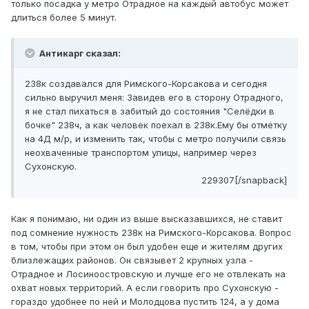
только посадка у метро Отрадное на каждый автобус может
длиться более 5 минут.
Антикарг сказал:
238к создавался для Римского-Корсакова и сегодня
сильно выручил меня: Завидев его в сторону Отрадного,
я не стал пихаться в забитый до состояния "Селёдки в
бочке" 238ч, а как человек поехал в 238к.Ему бы отметку
на 4Д м/р, и изменить так, чтобы с метро получили связь
неохваченные транспортом улицы, например через
Сухонскую.
229307[/snapback]
Как я понимаю, ни один из выше высказавшихся, не ставит
под сомнение нужность 238к на Римского-Корсакова. Вопрос
в том, чтобы при этом он был удобен еще и жителям других
близлежащих районов. Он связывет 2 крупных узла -
Отрадное и Лосиноостровскую и лучше его не отвлекать на
охват новых территорий. А если говорить про Сухонскую -
гораздо удобнее по ней и Молодцова пустить 124, а у дома