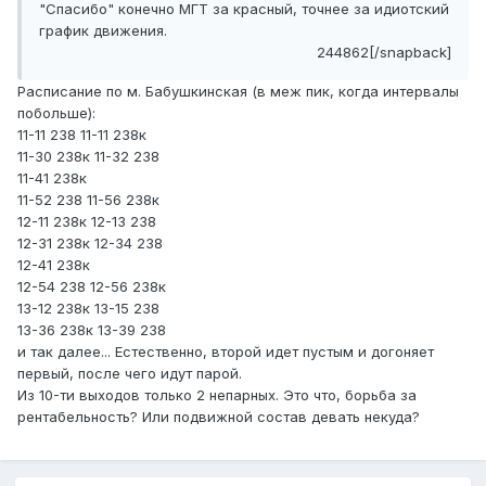
"Спасибо" конечно МГТ за красный, точнее за идиотский
график движения.
244862[/snapback]
Расписание по м. Бабушкинская (в меж пик, когда интервалы
побольше):
11-11 238 11-11 238к
11-30 238к 11-32 238
11-41 238к
11-52 238 11-56 238к
12-11 238к 12-13 238
12-31 238к 12-34 238
12-41 238к
12-54 238 12-56 238к
13-12 238к 13-15 238
13-36 238к 13-39 238
и так далее... Естественно, второй идет пустым и догоняет
первый, после чего идут парой.
Из 10-ти выходов только 2 непарных. Это что, борьба за
рентабельность? Или подвижной состав девать некуда?