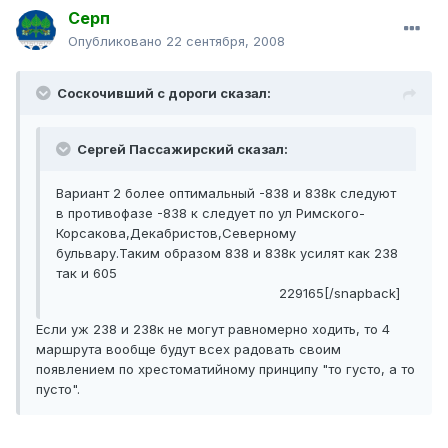
Серп
Опубликовано
22 сентября, 2008
Соскочивший с дороги сказал:
Сергей Пассажирский сказал:
Вариант 2 более оптимальный -838 и 838к следуют
в противофазе -838 к следует по ул Римского-
Корсакова,Декабристов,Северному
бульвару.Таким образом 838 и 838к усилят как 238
так и 605
229165[/snapback]
Если уж 238 и 238к не могут равномерно ходить, то 4
маршрута вообще будут всех радовать своим
появлением по хрестоматийному принципу "то густо, а то
пусто".