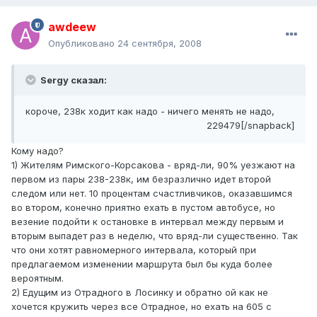
awdeew
Опубликовано
24 сентября, 2008
Sergy сказал:
короче, 238к ходит как надо - ничего менять не надо,
229479[/snapback]
Кому надо?
1) Жителям Римского-Корсакова - вряд-ли, 90% уезжают на
первом из пары 238-238к, им безразлично идет второй
следом или нет. 10 процентам счастливчиков, оказавшимся
во втором, конечно приятно ехать в пустом автобусе, но
везение подойти к остановке в интервал между первым и
вторым выпадет раз в неделю, что вряд-ли существенно. Так
что они хотят равномерного интервала, который при
предлагаемом изменении маршрута был бы куда более
вероятным.
2) Едущим из Отрадного в Лосинку и обратно ой как не
хочется кружить через все Отрадное, но ехать на 605 с