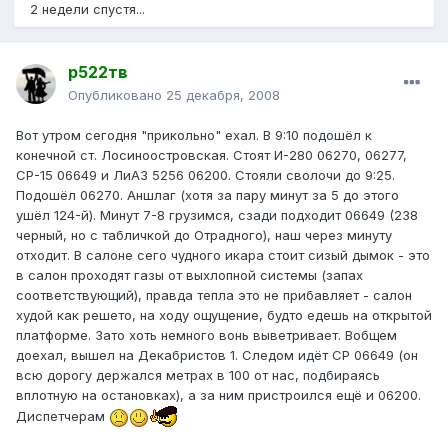
2 недели спустя...
р522тв
Опубликовано
25 декабря, 2008
Вот утром сегодня "прикольно" ехал. В 9:10 подошёл к
конечной ст. Лосиноостровская. Стоят И-280 06270, 06277,
СР-15 06649 и ЛиАЗ 5256 06200. Стояли сволочи до 9:25.
Подошёл 06270. Аншлаг (хотя за пару минут за 5 до этого
ушёл 124-й). Минут 7-8 грузимся, сзади подходит 06649 (238
черный, но с табличкой до Отрадного), наш через минуту
отходит. В салоне сего чудного икара стоит сизый дымок - это
в салон проходят газы от выхлопной системы (запах
соответствующий), правда тепла это не прибавляет - салон
худой как решето, на ходу ощущение, будто едешь на открытой
платформе. Зато хоть немного вонь выветривает. Вобщем
доехал, вышел на Декабристов 1. Следом идёт СР 06649 (он
всю дорогу держался метрах в 100 от нас, подбираясь
вплотную на остановках), а за ним пристроился ещё и 06200.
Диспетчерам