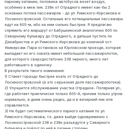
парному катанию, половина автобусов везет воздух,
особенно в меж пик. 238к от Отрадного имеет как-бы 2
основных потока пассажиров - до ул. Римского-Корсакова и
Лосиноостровской. Остальные его потенциальные пассажиры
едут на 605-м, ибо на нем сильно быстрее. Я предлагаю
спрямить его маршрут от Бабушкинской аналогично 605 по
Северному бульвару до Отрадного, а дальше пустить по
Декабристов и ул Римского-Корсакова до конечной ост.
Универсам. Пара остановок на Юрловском проезде, которая
выпадает из его охвата имеет небольшой пассажиропоток,
для которого сверхдостаточно 238 черного, много лет
работавшего в одиночку.
В результате такого изменения:
1) Станет гораздо быстрее ехать от Отрадного до
Лосиноостровской (а это серьезная доля пассажиропотока).
2) Улучшится обслуживание участка Отрадное- Полярная ул.,
где работает практически только 605-й, причем только утром
нормально, а днем очень редко, да и в вечерний пик еле
справляется.
3) Не будет систематического парного катания по ул.
Римского-Корсакова, т.к. даже выйдя одновременно с
Лосиноостровской 238 и 238к разъедутся у Северного
бульвара и пойдут по ней в разные стороны.