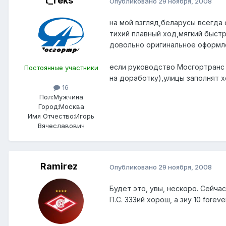
t_reks
Опубликовано
29 ноября, 2008
на мой взгляд,беларусы всегда
тихий плавный ход,мягкий быстры
довольно оригинальное оформлен
если руководство Мосгортранс 
Постоянные участники
на доработку),улицы заполнят
16
Пол:
Мужчина
Город:
Москва
Имя Отчество:
Игорь
Вячеславович
Ramirez
Опубликовано
29 ноября, 2008
Будет это, увы, нескоро. Сейча
П.С. 333ий хорош, а зиу 10 foreve