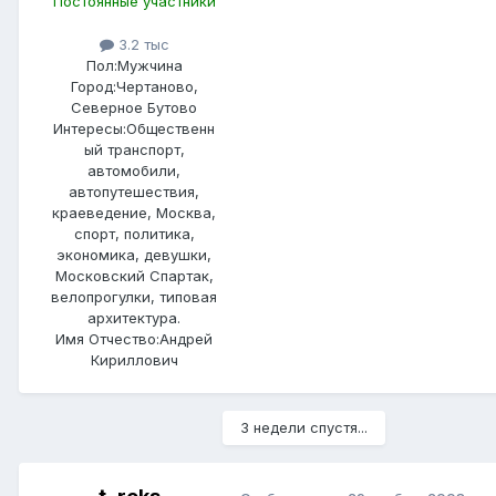
Постоянные участники
3.2 тыс
Пол:
Мужчина
Город:
Чертаново,
Северное Бутово
Интересы:
Общественн
ый транспорт,
автомобили,
автопутешествия,
краеведение, Москва,
спорт, политика,
экономика, девушки,
Московский Спартак,
велопрогулки, типовая
архитектура.
Имя Отчество:
Андрей
Кириллович
3 недели спустя...