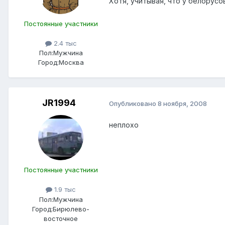
Хотя, учитывая, что у белорусо
Постоянные участники
2.4 тыс
Пол:
Мужчина
Город:
Москва
JR1994
Опубликовано
8 ноября, 2008
неплохо
Постоянные участники
1.9 тыс
Пол:
Мужчина
Город:
Бирюлево-
восточное