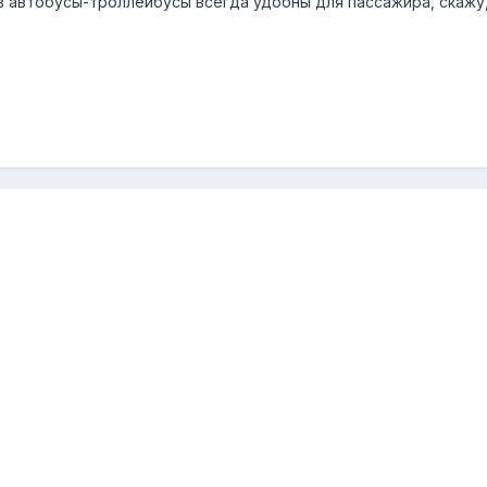
в автобусы-троллейбусы всегда удобны для пассажира, скажу, 