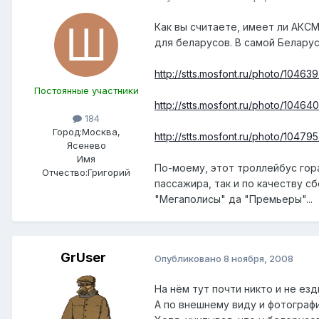
Как вы считаете, имеет ли АКС
для беларусов. В самой Беларус
http://stts.mosfont.ru/photo/104639
Постоянные участники
http://stts.mosfont.ru/photo/104640
184
Город:
Москва,
http://stts.mosfont.ru/photo/104795
Ясенево
Имя
По-моему, этот троллейбус гор
Отчество:
Григорий
пассажира, так и по качеству сб
"Мегаполисы" да "Премьеры"...
GrUser
Опубликовано
8 ноября, 2008
На нём тут почти никто и не езд
А по внешнему виду и фотографи