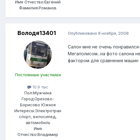
Имя Отчество:
Евгений
Фамилия:
Романов
Володя13401
Опубликовано
8 ноября, 2008
Салон мне не очень понравился
Мегаполисом...на фото салона н
фактором для сравнения машин
Постоянные участники
10.9 тыс
Пол:
Мужчина
Город:
Орехово-
Борисово Южное
Интересы:
Электротран
спорт, велосипед,
автомобиль
Имя
Отчество:
Владимир