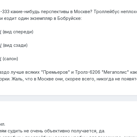
М-333 какие-нибудь перспективы в Москве? Троллейбус неплох
и ездит один экземпляр в Бобруйске:
/
(вид спереди)
/
(вид сзади)
/
(салон)
аздо лучше всяких "Премьеров" и Тролз-6206 "Мегаполис" ка
орки. Жаль, что в Москве они, скорее всего, никогда не появя
ил.
ям судить не очень объективно получается, да.