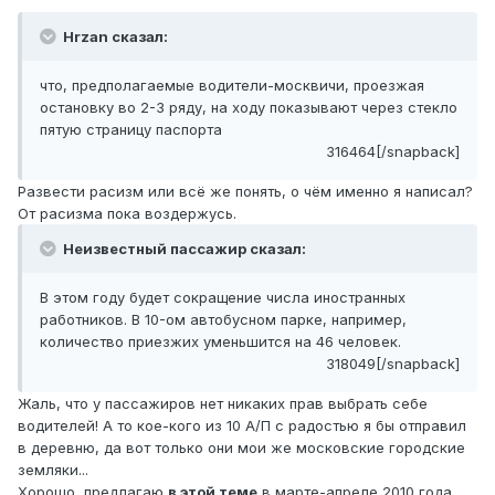
Hrzan сказал:
что, предполагаемые водители-москвичи, проезжая
остановку во 2-3 ряду, на ходу показывают через стекло
пятую страницу паспорта
316464[/snapback]
Развести расизм или всё же понять, о чём именно я написал?
От расизма пока воздержусь.
Неизвестный пассажир сказал:
В этом году будет сокращение числа иностранных
работников. В 10-ом автобусном парке, например,
количество приезжих уменьшится на 46 человек.
318049[/snapback]
Жаль, что у пассажиров нет никаких прав выбрать себе
водителей! А то кое-кого из 10 А/П с радостью я бы отправил
в деревню, да вот только они мои же московские городские
земляки...
Хорошо, предлагаю
в этой теме
в марте-апреле 2010 года