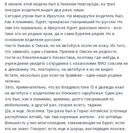
В начале этой недели был в Нижнем Новгороде, из трех
поездок водителя видел два раза: наши.
Сегодня утром был в Иркутске. На маршрутке водитель был,
как я понимаю, бурят, прекрасно говоривший по-русски. Но
там это нормально, в Иркутске бурят довольно много - все-
таки это их родные края, да и сама Бурятия рядом. Но в
основном водители русские.
Часто бываю в Омске, но на автобусе почти не езжу. Из того,
что замечал, одни славяне. Причем в Омске не редкость
гости из близлежащего Казахстана, поэтому где-нибудь в
учреждении увидеть сотрудника с казахскими ФИО совсем не
в диковинку. Но, повторюсь, на автобусе я их не видел.
Кстати, несколько раз ехал на трамвае - одни наши родные
тетечки.
Зато, примечательно, что во Владивостоке (!) я дважды ехал
на автобусе с водителем из ближнего зарубежья. Один раз
это был, как я понимаю, армянин, долго говоривший по
мобильному, а другой раз, скорее всего, таджик.
Да, и еще. Экзотика. Три раза был в Горно-Алтайске (столица
республики Алтай), так там коренные жители - это алтайцы.
Внешность у них монголоидная, смахивающая на бурят, если
кто не знает. Говорят, есть еще и шорцы, выглядящие похоже,