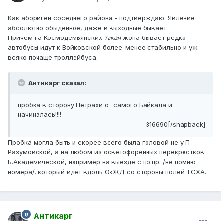
Как абориген соседнего района - подтверждаю. Явление
абсолютно обыденное, даже в выходные бывает.
Причём на Космодемьянских
такая
жопа бывает редко -
автобусы идут к Войковской более-менее стабильно и уж
всяко почаще троллейбуса.
Антикарг сказал:
пробка в сторону Петрахи от самого Байкала и
начиналась!!!!
316690[/snapback]
Пробка могла быть и скорее всего была головой не у П-
Разумовской, а на любом из осветофоренных перекрёстков
Б.Академической, например на выезде с пр.пр. /не помню
номера/, который идёт вдоль ОкЖД со стороны полей ТСХА.
Антикарг