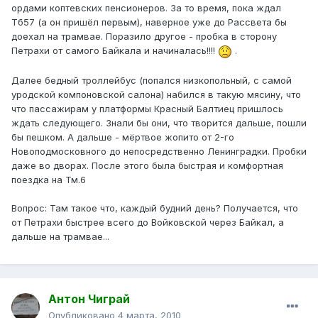
ордами коптевских пенсионеров. За то время, пока ждал
Тб57 (а он пришёл первым), наверное уже до Рассвета бы
доехал на трамвае. Поразило другое - пробка в сторону
Петрахи от самого Байкала и начиналась!!!!
.
Далее бедный троллейбус (попался низкопольный, с самой
уродской компоновской салона) набился в такую мясину, что
что пассажирам у платформы Красный Балтиец пришлось
ждать следующего. Знали бы они, что творится дальше, пошли
бы пешком. А дальше - мёртвое жопито от 2-го
Новоподмосковного до непосредственно Ленинградки. Пробки
даже во дворах. После этого была быстрая и комфортная
поездка на Тм.6
Вопрос: Там такое что, каждый будний день? Получается, что
от Петрахи быстрее всего до Войковской через Байкал, а
дальше на трамвае...
Антон Чиграй
Опубликовано
4 марта, 2010