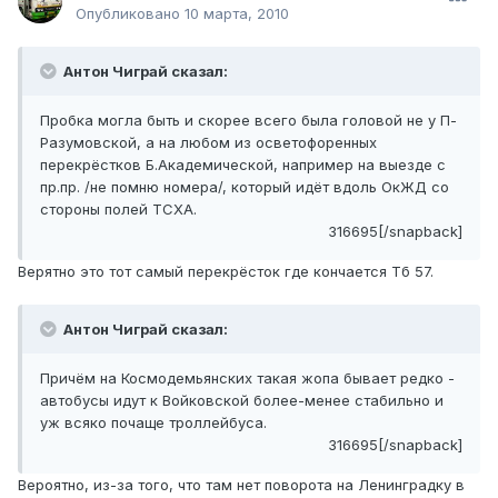
Опубликовано
10 марта, 2010
Антон Чиграй сказал:
Пробка могла быть и скорее всего была головой не у П-
Разумовской, а на любом из осветофоренных
перекрёстков Б.Академической, например на выезде с
пр.пр. /не помню номера/, который идёт вдоль ОкЖД со
стороны полей ТСХА.
316695[/snapback]
Верятно это тот самый перекрёсток где кончается Тб 57.
Антон Чиграй сказал:
Причём на Космодемьянских такая жопа бывает редко -
автобусы идут к Войковской более-менее стабильно и
уж всяко почаще троллейбуса.
316695[/snapback]
Вероятно, из-за того, что там нет поворота на Ленинградку в