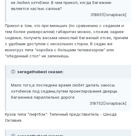
не любил хэтчбэки. В чем прикол, когда багажник
является частью салона?
318651[/snapback]
Прикол в том, что при меньших (по сравнению с седаном и
тем более универсалом) габаритах можно, сложив заднее
сиденье, получить весьма некислый багажный отсек, причём
с удобным доступом с нескольких сторон. В седан же
моногруз типа "коробка с большим телевизором" или
"обеденный стол" не запихнёшь.
seregathebest сказал:
Мало того,в последнее время любят делать закосы
хэтчбеков под седаны,путем проектирования дверцы
багажника параллельно дороге
318752[/snapback]
Кузов типа "лифтбэк". Типичный представитель - Шкода
Октавия.