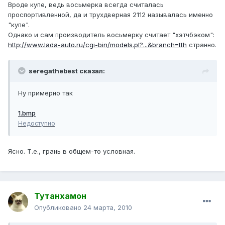
Вроде купе, ведь восьмерка всегда считалась
проспортивленной, да и трухдверная 2112 называлась именно
"купе".
Однако и сам производитель восьмерку считает "хэтчбэком":
http://www.lada-auto.ru/cgi-bin/models.pl?...&branch=tth
странно.
seregathebest сказал:
Ну примерно так
1.bmp
Недоступно
Ясно. Т.е., грань в общем-то условная.
Тутанхамон
Опубликовано
24 марта, 2010