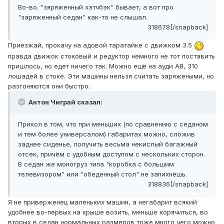
Во-во. "зяряженный хэтчбэк" бывает, а вот про
"заряженный седан" как-то не слышал.
318678[/snapback]
Приезжай, прокачу на адовой таратайке с движком 3.5
правда движок стоковый и редуктор немного не тот поставить
пришлось, но едет ничего так. Можно ещё на ауди А8, 310
лошадей в стоке. Эти машины нельзя считать заряжеными, но
разгоняются они быстро.
Антон Чиграй сказал:
Прикол в том, что при меньших (по сравнению с седаном
и тем более универсалом) габаритах можно, сложив
заднее сиденье, получить весьма некислый багажный
отсек, причём с удобным доступом с нескольких сторон.
В седан же моногруз типа "коробка с большим
телевизором" или "обеденный стол" не запихнёшь.
318836[/snapback]
Я не приверженец маленьких машин, а негабарит всякий
удобнее во-первых на крыше возить, меньше корячиться, во
вторых в седан нормальных размеров тоже много чего можно