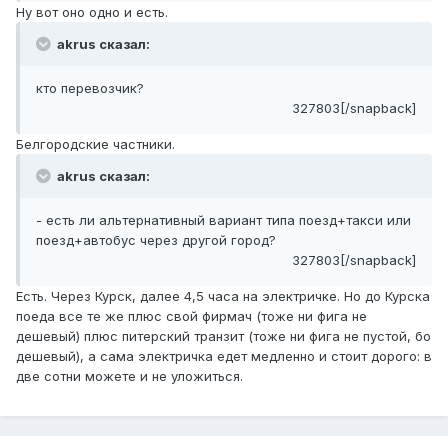
Ну вот оно одно и есть.
akrus сказал:
кто перевозчик?
327803[/snapback]
Белгородские частники.
akrus сказал:
- есть ли альтернативный вариант типа поезд+такси или
поезд+автобус через другой город?
327803[/snapback]
Есть. Через Курск, далее 4,5 часа на электричке. Но до Курска
поеда все те же плюс свой фирмач (тоже ни фига не
дешевый) плюс питерский транзит (тоже ни фига не пустой, бо
дешевый), а сама электричка едет медленно и стоит дорого: в
две сотни можете и не уложиться.