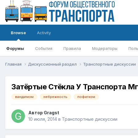
Browse
Activity
Форумы
События
Правила
Модераторы
Поль
Главная
Дискуссионный раздел
Транспортные дискуссии
Затёртые Стёкла У Транспорта М
вандализм
небрежность
пофигизм
Автор
Gragst
10 июля, 2014
в
Транспортные дискуссии