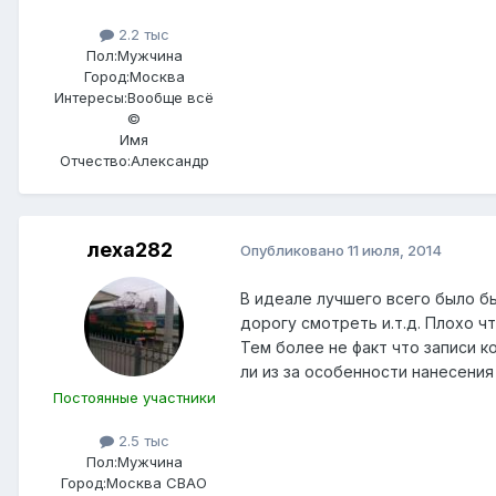
2.2 тыс
Пол:
Мужчина
Город:
Москва
Интересы:
Вообще всё
©
Имя
Отчество:
Александр
леха282
Опубликовано
11 июля, 2014
В идеале лучшего всего было б
дорогу смотреть и.т.д. Плохо ч
Тем более не факт что записи к
ли из за особенности нанесения
Постоянные участники
2.5 тыс
Пол:
Мужчина
Город:
Москва СВАО