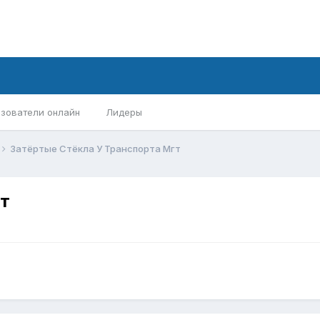
зователи онлайн
Лидеры
Затёртые Стёкла У Транспорта Мгт
гт