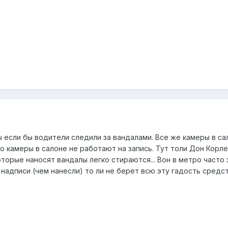
ы если бы водители следили за вандалами. Все же камеры в с
то камеры в салоне не работают на запись. Тут толи Дон Корл
оторые наносят вандалы легко стираются... Вон в метро часто
 надписи (чем нанесли) то ли не берет всю эту гадость средс