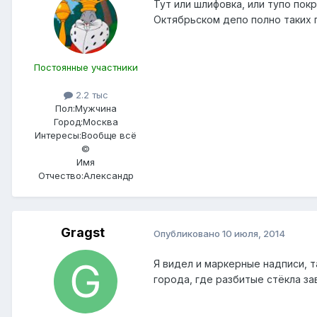
Тут или шлифовка, или тупо пок
Октябрьском депо полно таких 
Постоянные участники
2.2 тыс
Пол:
Мужчина
Город:
Москва
Интересы:
Вообще всё
©
Имя
Отчество:
Александр
Gragst
Опубликовано
10 июля, 2014
Я видел и маркерные надписи, 
города, где разбитые стёкла за