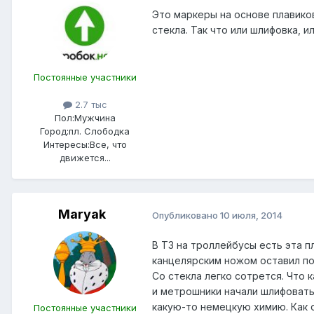
Это маркеры на основе плавико
стекла. Так что или шлифовка, 
Постоянные участники
2.7 тыс
Пол:
Мужчина
Город:
пл. Слободка
Интересы:
Все, что
движется...
Maryak
Опубликовано
10 июля, 2014
В ТЗ на троллейбусы есть эта п
канцелярским ножом оставил поло
Со стекла легко сотрется. Что 
и метрошники начали шлифовать.
какую-то немецкую химию. Как о
Постоянные участники