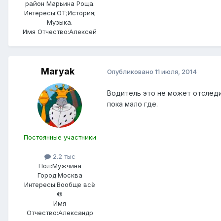
район Марьина Роща.
Интересы:
ОТ;История;
Музыка.
Имя Отчество:
Алексей
Maryak
Опубликовано
11 июля, 2014
Водитель это не может отследит
пока мало где.
Постоянные участники
2.2 тыс
Пол:
Мужчина
Город:
Москва
Интересы:
Вообще всё
©
Имя
Отчество:
Александр