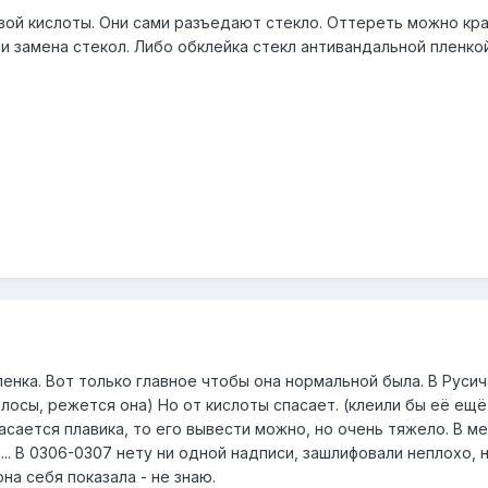
вой кислоты. Они сами разъедают стекло. Оттереть можно кр
или замена стекол. Либо обклейка стекл антивандальной пленкой
ленка. Вот только главное чтобы она нормальной была. В Русич
сы, режется она) Но от кислоты спасает. (клеили бы её ещё бе
касается плавика, то его вывести можно, но очень тяжело. В м
.. В 0306-0307 нету ни одной надписи, зашлифовали неплохо, н
на себя показала - не знаю.