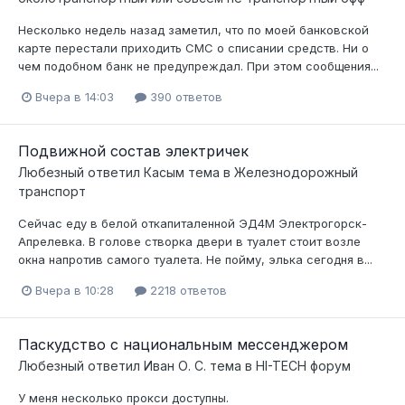
Несколько недель назад заметил, что по моей банковской
карте перестали приходить СМС о списании средств. Ни о
чем подобном банк не предупреждал. При этом сообщения...
Вчера в 14:03
390 ответов
Подвижной состав электричек
Любезный
ответил
Касым
тема в
Железнодорожный
транспорт
Сейчас еду в белой откапиталенной ЭД4М Электрогорск-
Апрелевка. В голове створка двери в туалет стоит возле
окна напротив самого туалета. Не пойму, элька сегодня в...
Вчера в 10:28
2218 ответов
Паскудство с национальным мессенджером
Любезный
ответил
Иван О. С.
тема в
HI-TECH форум
У меня несколько прокси доступны.