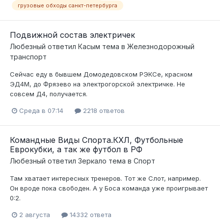
грузовые обходы санкт-петербурга
Подвижной состав электричек
Любезный
ответил
Касым
тема в
Железнодорожный
транспорт
Сейчас еду в бывшем Домодедовском РЭКСе, красном
ЭД4М, до Фрязево на электрогорской электричке. Не
совсем Д4, получается.
Среда в 07:14
2218 ответов
Командные Виды Спорта.КХЛ, Футбольные
Еврокубки, а так же футбол в РФ
Любезный
ответил
Зеркало
тема в
Спорт
Там хватает интересных тренеров. Тот же Слот, например.
Он вроде пока свободен. А у Боса команда уже проигрывает
0:2.
2 августа
14332 ответа