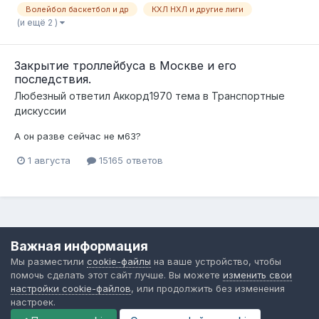
Волейбол баскетбол и др
КХЛ НХЛ и другие лиги
(и ещё 2 )
Закрытие троллейбуса в Москве и его
последствия.
Любезный
ответил
Аккорд1970
тема в
Транспортные
дискуссии
А он разве сейчас не м63?
1 августа
15165 ответов
Язык
Обратная связь
Cookie-файлы
Важная информация
Форум общественного транспорта
Мы разместили
cookie-файлы
на ваше устройство, чтобы
Powered by Invision Community
помочь сделать этот сайт лучше. Вы можете
изменить свои
настройки cookie-файлов
, или продолжить без изменения
настроек.