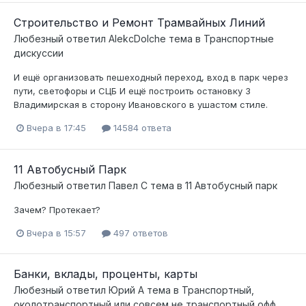
Строительство и Pемонт Трамвайных Линий
Любезный
ответил
AlekcDolche
тема в
Транспортные
дискуссии
И ещё организовать пешеходный переход, вход в парк через
пути, светофоры и СЦБ И ещё построить остановку 3
Владимирская в сторону Ивановского в ушастом стиле.
Вчера в 17:45
14584 ответа
11 Автобусный Парк
Любезный
ответил
Павел С
тема в
11 Автобусный парк
Зачем? Протекает?
Вчера в 15:57
497 ответов
Банки, вклады, проценты, карты
Любезный
ответил
Юрий А
тема в
Транспортный,
околотранспортный или совсем не транспортный офф