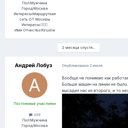
Пол:
Мужчина
Город:
Москва
Интересы:
Маршрутная
сеть ОТ Москвы
Интересы:
🤷🏻‍♂️
Имя Отчество:
Kirusha
2 месяца спустя...
Андрей Лобуз
Опубликовано
2 июля
Вообще не понимаю как работает
Больше машин на линии не было
высадил нас из второго, и то не
Постоянные участники
498
Пол:
Мужчина
Город:
Москва