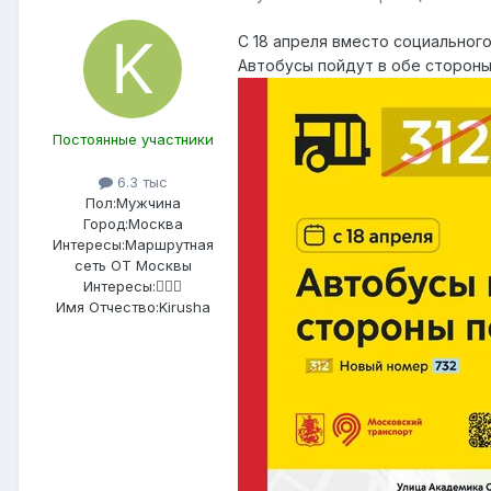
С 18 апреля вместо социальног
Автобусы пойдут в обе стороны
Постоянные участники
6.3 тыс
Пол:
Мужчина
Город:
Москва
Интересы:
Маршрутная
сеть ОТ Москвы
Интересы:
🤷🏻‍♂️
Имя Отчество:
Kirusha