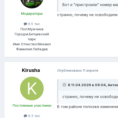
Вот и "пристроили" номер ма
Модераторы
странно, почему не освободили 
9.5 тыс
Пол:
Мужчина
Город:
м.Битцевский
парк
Имя Отчество:
Михаил
Фамилия:
Лебедев
Kirusha
Опубликовано
11 апреля
В 11.04.2026 в 09:04,
Анти
странно, почему не освободи
Постоянные участники
В том районе попозже изменени
6.3 тыс