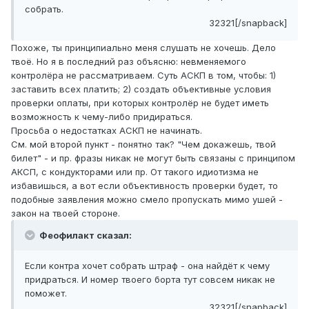
собрать.
32321[/snapback]
Похоже, ты принципиально меня слушать не хочешь. Дело
твоё. Но я в последний раз объясню: невменяемого
контролёра не рассматриваем. Суть АСКП в том, чтобы: 1)
заставить всех платить; 2) создать объективные условия
проверки оплаты, при которых контролёр не будет иметь
возможность к чему-либо придираться.
Просьба о недостатках АСКП не начинать.
См. мой второй пункт - понятно так? "Чем докажешь, твой
билет" - и пр. фразы никак не могут быть связаны с принципом
АКСП, с кондукторами или пр. От такого идиотизма не
избавишься, а вот если объективность проверки будет, то
подобные заявления можно смело пропускать мимо ушей -
закон на твоей стороне.
Феофилакт сказал:
Если контра хочет собрать штраф - она найдёт к чему
придраться. И номер твоего борта тут совсем никак не
поможет.
32321[/snapback]