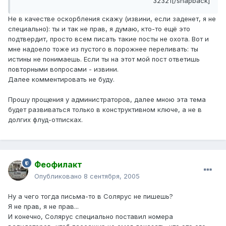
32321[/snapback]
Не в качестве оскорбления скажу (извини, если заденет, я не
специально): ты и так не прав, я думаю, кто-то ещё это
подтвердит, просто всем писать такие посты не охота. Вот и
мне надоело тоже из пустого в порожнее переливать: ты
истины не понимаешь. Если ты на этот мой пост ответишь
повторными вопросами - извини.
Далее комментировать не буду.
Прошу прощения у администраторов, далее мною эта тема
будет развиваться только в конструктивном ключе, а не в
долгих флуд-отписках.
Феофилакт
Опубликовано
8 сентября, 2005
Ну а чего тогда письма-то в Солярус не пишешь?
Я не прав, я не прав...
И конечно, Солярус специально поставил номера