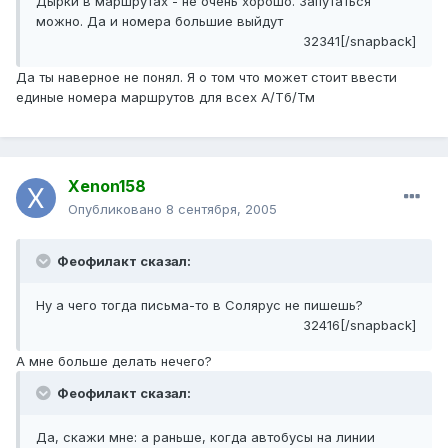
Дырки в маршрутах - не очень хорошо. Запутаться
можно. Да и номера большие выйдут
32341[/snapback]
Да ты наверное не понял. Я о том что может стоит ввести
единые номера маршрутов для всех А/Тб/Тм
Xenon158
Опубликовано
8 сентября, 2005
Феофилакт сказал:
Ну а чего тогда письма-то в Солярус не пишешь?
32416[/snapback]
А мне больше делать нечего?
Феофилакт сказал:
Да, скажи мне: а раньше, когда автобусы на линии