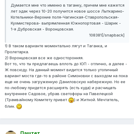
Думается мне что именно в таганку, причем мне кажется
лет эдак через 10-20 получится новое шоссе Лыткарино-
Котельники-Верхние поля-Чагинская-Ставропольская-
Кухмистерова- выпрямленная Южнопортовая - Шарик -
1-я Дубровская - Воронцовская.
108381[/snapback]
1) В таком варианте моментально лягут и Таганка, и
Пролетарка.
2) Воронцовская все же односторонняя.
Вот то, что ты предлагаешь вплоть до ЮП - отлично, а далее -
Ж повсюду. На данный момент видится только утопичный
вариант моста где-то в районе Симоновки с выходом на пока
еще не очень загруженную Даниловскую набережную. Но ее
по-любому придется расширять (есть куда) и расчищать
внутреннее Садовое, убрав светофоры на Павелецкой
(Трамвайному Комитету привет
) и Житной. Мечтатель,
блин.
Паштет