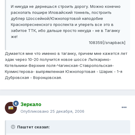
И никуда не дернешься строить дорогу. Можно конечно
раскопать пошире Иловайский тоннель, построить
дублер Шоссейной/Южнопортовой наподобие
Краснопресненского проспекта и упереть все это в
забитое ТТК, ибо дальше просто некуда - не в Таганку
же!
108359[/snapback]
Думается мне что именно в таганку, причем мне кажется лет
эдак через 10-20 получится новое шоссе Лыткарино-
Котельники-Верхние поля-Чагинская-Ставропольская-
Кухмистерова- выпрямленная Южнопортовая - Шарик - 1-я
Дубровская - Воронцовская.
Зеркало
Опубликовано
25 декабря, 2006
Паштет сказал: