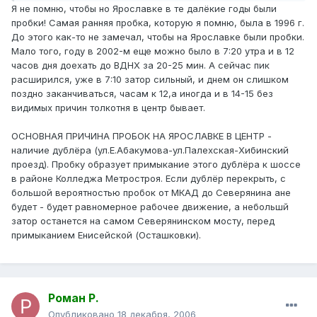
Я не помню, чтобы но Ярославке в те далёкие годы были
пробки! Самая ранняя пробка, которую я помню, была в 1996 г.
До этого как-то не замечал, чтобы на Ярославке были пробки.
Мало того, году в 2002-м еще можно было в 7:20 утра и в 12
часов дня доехать до ВДНХ за 20-25 мин. А сейчас пик
расширился, уже в 7:10 затор сильный, и днем он слишком
поздно заканчиваться, часам к 12,а иногда и в 14-15 без
видимых причин толкотня в центр бывает.
ОСНОВНАЯ ПРИЧИНА ПРОБОК НА ЯРОСЛАВКЕ В ЦЕНТР -
наличие дублёра (ул.Е.Абакумова-ул.Палехская-Хибинский
проезд). Пробку образует примыкание этого дублёра к шоссе
в районе Колледжа Метростроя. Если дублёр перекрыть, с
большой вероятностью пробок от МКАД до Северянина ане
будет - будет равномерное рабочее движение, а небольшй
затор останется на самом Северянинском мосту, перед
примыканием Енисейской (Осташковки).
Роман Р.
Опубликовано
18 декабря, 2006