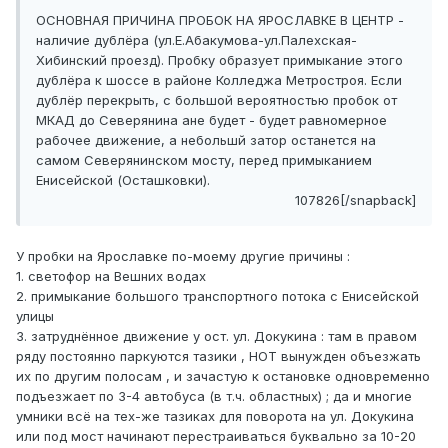
ОСНОВНАЯ ПРИЧИНА ПРОБОК НА ЯРОСЛАВКЕ В ЦЕНТР -
наличие дублёра (ул.Е.Абакумова-ул.Палехская-
Хибинский проезд). Пробку образует примыкание этого
дублёра к шоссе в районе Колледжа Метростроя. Если
дублёр перекрыть, с большой вероятностью пробок от
МКАД до Северянина ане будет - будет равномерное
рабочее движение, а небольшй затор останется на
самом Северянинском мосту, перед примыканием
Енисейской (Осташковки).
107826[/snapback]
У пробки на Ярославке по-моему другие причины :
1. светофор на Вешних водах
2. примыкание большого транспортного потока с Енисейской
улицы
3. затруднённое движение у ост. ул. Докукина : там в правом
ряду постоянно паркуются тазики , НОТ вынужден объезжать
их по другим полосам , и зачастую к остановке одновременно
подъезжает по 3-4 автобуса (в т.ч. областных) ; да и многие
умники всё на тех-же тазиках для поворота на ул. Докукина
или под мост начинают перестраиваться буквально за 10-20