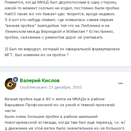
Помнится, когда МКАД был двухполосным в одну сторону,
какой-то момент сколько ни ездил, постоянно были пробки.
НаЮЗ такая жо что бывает щас творится, вроде недавно.
1) А вот кто-нибудь помнит, где появилась самая первая
"вечная пробка" (наподобие той что на Люблинке и на
Ленинском между Вернадкой и М.Маклая ? Естественно,
пробки, связанные с ремонтом дорог не учитывать.
2) Был ли маршрут, который по официальной формулировке
МГТ, был изменён из-за пробок ?
Валерий Кислов
Опубликовано
23 декабря, 2005
Вечная пробка еще в 80-х жила на МКАДе в районе
Варшавки-Профсоюзной из-за узкой и темной проезжей
части.
Были очень большие пробки в районе нынешней
Новогиреевской эстакады, когда там был еще переезд, т.к. ж/
д движение на этой ветке было значительное из-за большого