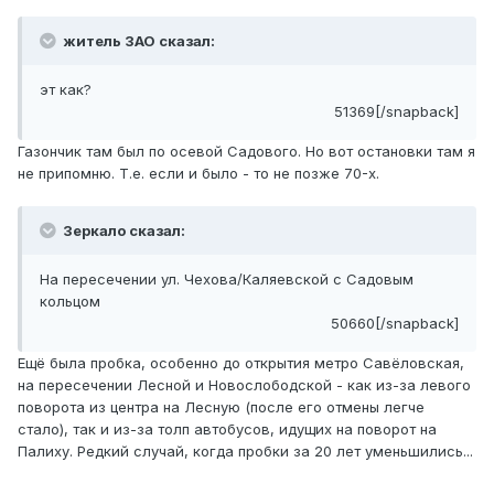
житель ЗАО сказал:
эт как?
51369[/snapback]
Газончик там был по осевой Садового. Но вот остановки там я
не припомню. Т.е. если и было - то не позже 70-х.
Зеркало сказал:
На пересечении ул. Чехова/Каляевской с Садовым
кольцом
50660[/snapback]
Ещё была пробка, особенно до открытия метро Савёловская,
на пересечении Лесной и Новослободской - как из-за левого
поворота из центра на Лесную (после его отмены легче
стало), так и из-за толп автобусов, идущих на поворот на
Палиху. Редкий случай, когда пробки за 20 лет уменьшились...