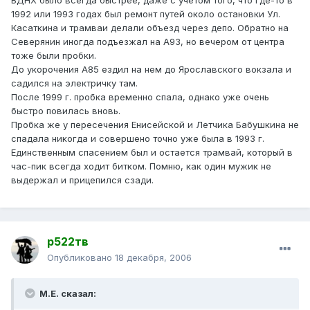
ВДНХ было всегда быстрее, даже с учетом того, что где-то в
1992 или 1993 годах был ремонт путей около остановки Ул.
Касаткина и трамваи делали объезд через депо. Обратно на
Северянин иногда подъезжал на А93, но вечером от центра
тоже были пробки.
До укорочения А85 ездил на нем до Ярославского вокзала и
садился на электричку там.
После 1999 г. пробка временно спала, однако уже очень
быстро повилась вновь.
Пробка же у пересечения Енисейской и Летчика Бабушкина не
спадала никогда и совершено точно уже была в 1993 г.
Единственным спасением был и остается трамвай, который в
час-пик всегда ходит битком. Помню, как один мужик не
выдержал и прицепился сзади.
р522тв
Опубликовано
18 декабря, 2006
М.Е. сказал: