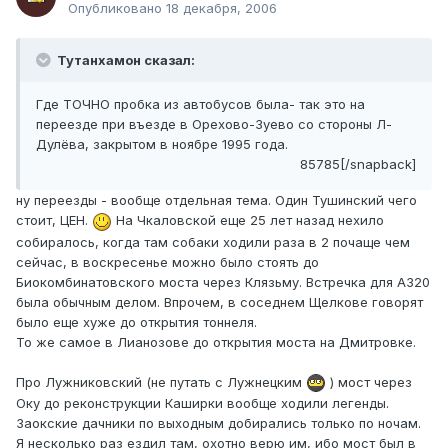
Опубликовано
18 декабря, 2006
Тутанхамон сказал:
Где ТОЧНО пробка из автобусов была- так это на
переезде при въезде в Орехово-Зуево со стороны Л-
Дулёва, закрытом в ноябре 1995 года.
85785[/snapback]
ну переезды - вообще отдельная тема. Один Тушинский чего
стоит, ЦЕН.
На Чкаловской еще 25 лет назад нехило
собиралось, когда там собаки ходили раза в 2 почаще чем
сейчас, в воскресенье можно было стоять до
Биокомбинатовского моста через Клязьму. Встречка для А320
была обычным делом. Впрочем, в соседнем Щелкове говорят
было еще хуже до открытия тоннеля.
То же самое в Лианозове до открытия моста на Дмитровке.
Про Лужниковский (не путать с Лужнецким
) мост через
Оку до реконструкции Каширки вообще ходили легенды.
Заокские дачники по выходным добирались только по ночам.
Я несколько раз ездил там, охотно верю им, ибо мост был в