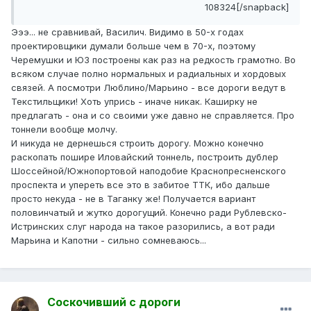
108324[/snapback]
Эээ... не сравнивай, Василич. Видимо в 50-х годах
проектировщики думали больше чем в 70-х, поэтому
Черемушки и ЮЗ построены как раз на редкость грамотно. Во
всяком случае полно нормальных и радиальных и хордовых
связей. А посмотри Люблино/Марьино - все дороги ведут в
Текстильщики! Хоть упрись - иначе никак. Каширку не
предлагать - она и со своими уже давно не справляется. Про
тоннели вообще молчу.
И никуда не дернешься строить дорогу. Можно конечно
раскопать пошире Иловайский тоннель, построить дублер
Шоссейной/Южнопортовой наподобие Краснопресненского
проспекта и упереть все это в забитое ТТК, ибо дальше
просто некуда - не в Таганку же! Получается вариант
половинчатый и жутко дорогущий. Конечно ради Рублевско-
Истринских слуг народа на такое разорились, а вот ради
Марьина и Капотни - сильно сомневаюсь...
Соскочивший с дороги