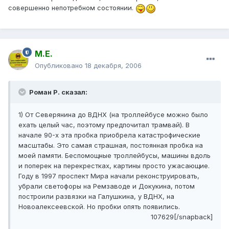
совершенно непотребном состоянии.
М.Е.
Опубликовано
18 декабря, 2006
Роман Р. сказал:
1) От Северянина до ВДНХ (на троллейбусе можно было
ехать целый час, поэтому предпочитал трамвай). В
начале 90-х эта пробка приобрела катастрофические
масштабы. Это самая страшная, постоянная пробка на
моей памяти. Беспомощные троллейбусы, машины вдоль
и поперек на перекрестках, картины просто ужасающие.
Году в 1997 проспект Мира начали реконструировать,
убрали светофоры на Ремзаводе и Докукина, потом
построили развязки на Галушкина, у ВДНХ, на
Новоалексеевской. Но пробки опять появились.
107629[/snapback]