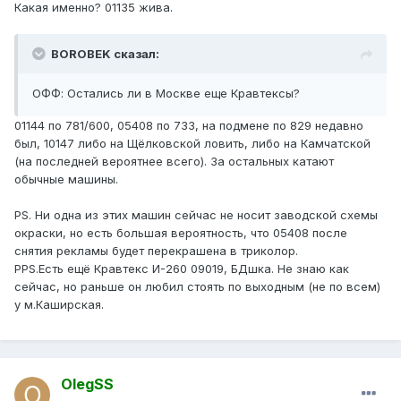
Какая именно? 01135 жива.
BOROBEK сказал:
ОФФ: Остались ли в Москве еще Кравтексы?
01144 по 781/600, 05408 по 733, на подмене по 829 недавно
был, 10147 либо на Щёлковской ловить, либо на Камчатской
(на последней вероятнее всего). За остальных катают
обычные машины.
PS. Ни одна из этих машин сейчас не носит заводской схемы
окраски, но есть большая вероятность, что 05408 после
снятия рекламы будет перекрашена в триколор.
PPS.Есть ещё Кравтекс И-260 09019, БДшка. Не знаю как
сейчас, но раньше он любил стоять по выходным (не по всем)
у м.Каширская.
OlegSS