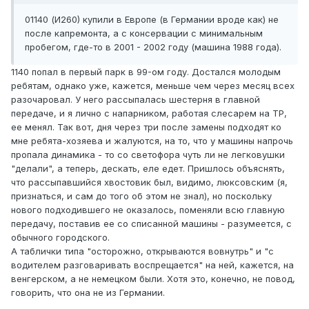
01140 (И260) купили в Европе (в Германии вроде как) не
после капремонта, а с консервации с минимальным
пробегом, где-то в 2001 - 2002 году (машина 1988 года).
1140 попал в первый парк в 99-ом году. Достался молодым
ребятам, однако уже, кажется, меньше чем через месяц всех
разочаровал. У него рассыпалась шестерня в главной
передаче, и я лично с напарником, работая слесарем на ТР,
ее менял. Так вот, дня через три после замены подходят ко
мне ребята-хозяева и жалуются, на то, что у машины напрочь
пропала динамика - то со светофора чуть ли не легковушки
"делали", а теперь, дескать, еле едет. Пришлось объяснять,
что рассыпавшийся хвостовик был, видимо, люксовским (я,
признаться, и сам до того об этом не знал), но поскольку
нового подходившего не оказалось, поменяли всю главную
передачу, поставив ее со списанной машины - разумеется, с
обычного городского.
А таблички типа "осторожно, открываются вовнутрь" и "с
водителем разговаривать воспрещается" на ней, кажется, на
венгерском, а не немецком были. Хотя это, конечно, не повод,
говорить, что она не из Германии.