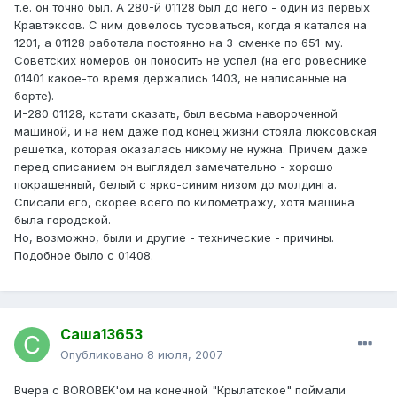
т.е. он точно был. А 280-й 01128 был до него - один из первых
Кравтэксов. С ним довелось тусоваться, когда я катался на
1201, а 01128 работала постоянно на 3-сменке по 651-му.
Советских номеров он поносить не успел (на его ровеснике
01401 какое-то время держались 1403, не написанные на
борте).
И-280 01128, кстати сказать, был весьма навороченной
машиной, и на нем даже под конец жизни стояла люксовская
решетка, которая оказалась никому не нужна. Причем даже
перед списанием он выглядел замечательно - хорошо
покрашенный, белый с ярко-синим низом до молдинга.
Списали его, скорее всего по километражу, хотя машина
была городской.
Но, возможно, были и другие - технические - причины.
Подобное было с 01408.
Саша13653
Опубликовано
8 июля, 2007
Вчера с BOROBEK'ом на конечной "Крылатское" поймали