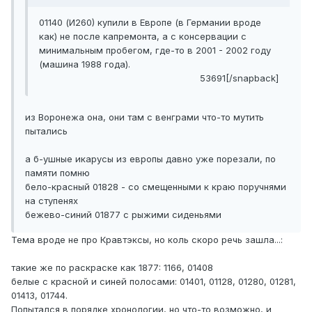
01140 (И260) купили в Европе (в Германии вроде
как) не после капремонта, а с консервации с
минимальным пробегом, где-то в 2001 - 2002 году
(машина 1988 года).
53691[/snapback]
из Воронежа она, они там с венграми что-то мутить
пытались
а б-ушные икарусы из европы давно уже порезали, по
памяти помню
бело-красный 01828 - со смещенными к краю поручнями
на ступенях
бежево-синий 01877 с рыжими сиденьями
Тема вроде не про Кравтэксы, но коль скоро речь зашла...:
такие же по раскраске как 1877: 1166, 01408
белые с красной и синей полосами: 01401, 01128, 01280, 01281,
01413, 01744.
Попытался в порядке хронологии, но что-то возможно, и