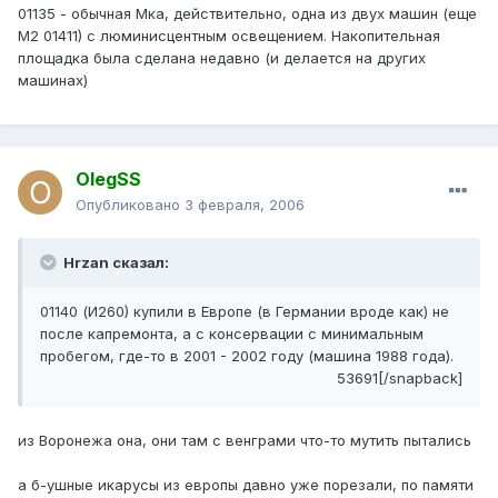
01135 - обычная Мка, действительно, одна из двух машин (еще
М2 01411) с люминисцентным освещением. Накопительная
площадка была сделана недавно (и делается на других
машинах)
OlegSS
Опубликовано
3 февраля, 2006
Hrzan сказал:
01140 (И260) купили в Европе (в Германии вроде как) не
после капремонта, а с консервации с минимальным
пробегом, где-то в 2001 - 2002 году (машина 1988 года).
53691[/snapback]
из Воронежа она, они там с венграми что-то мутить пытались
а б-ушные икарусы из европы давно уже порезали, по памяти