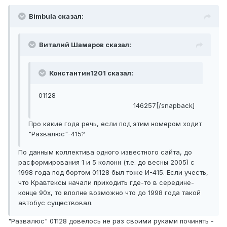
Bimbula сказал:
Виталий Шамаров сказал:
Константин1201 сказал:
01128
146257[/snapback]
Про какие года речь, если под этим номером ходит
"Развалюс"-415?
По данным коллектива одного известного сайта, до
расформирования 1 и 5 колонн (т.е. до весны 2005) с
1998 года под бортом 01128 был тоже И-415. Если учесть,
что Кравтексы начали приходить где-то в середине-
конце 90х, то вполне возможно что до 1998 года такой
автобус существовал.
"Развалюс" 01128 довелось не раз своими руками починять -