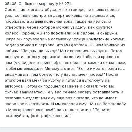
05408. Он был по маршруту № 271.
Состояние этого автобуса, мягко говоря, не очень: порван
узел сочленения, третья дверь до конца не закрывается,
проржавела задняя колесная арка, также на ней было
отверстие, через которое можно увидеть, как крутится
колесо. Короче, мы его пофоткали: и в салоне, и снаружи.
Когда мы подъехали на остановку "Улица Крылатские холмы",
водила увидел в зеркало, что мы фоткаем. Он нам крикнул из
кабины: "Пацаны, на выход!" Мы отказались выходить. Потом
он опустил штангу турникета, вышел из кабины и прошел к
нам (мы сидели в прицепе); он еще раз по-хамски сказал нам,
чтобы мы выходили. Мы ему в ответ: "Вы не имеете права нас
высаживать, тем более, что у нас оплачен проезд!" После
этого он взял меня за куртку и пытался вытолкнуть из
автобуса. Потом он подошел к Никите и сказал: "Что вы
фигней занимаетесь? Я у вас сейчас заберу фотоаппараты и
позвоню в отдел!" Мы ему еще раз сказали, что не имеет
права нас высаживать. И мы сказали ему: "Мы на Вас жалобу
в Мосгортранс напишем!", на что он ответил: "Пишите,
пожалуйста, фотографы хреновы!"