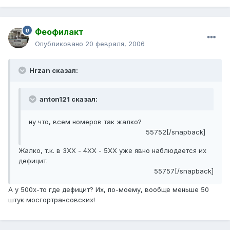
Феофилакт
Опубликовано
20 февраля, 2006
Hrzan сказал:
anton121 сказал:
ну что, всем номеров так жалко?
55752[/snapback]
Жалко, т.к. в 3ХХ - 4ХХ - 5ХХ уже явно наблюдается их
дефицит.
55757[/snapback]
А у 500х-то где дефицит? Их, по-моему, вообще меньше 50
штук мосгортрансовских!