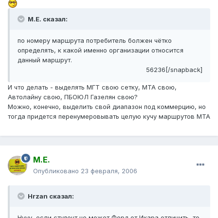
М.Е. сказал:
по номеру маршрута потребитель болжен чётко
определять, к какой именно организации относится
данный маршрут.
56236[/snapback]
И что делать - выделять МГТ свою сетку, МТА свою,
Автолайну свою, ПБОЮЛ Газелян свою?
Можно, конечно, выделить свой диапазон под коммерцию, но
тогда придется перенумеровывать целую кучу маршрутов МТА
М.Е.
Опубликовано
23 февраля, 2006
Hrzan сказал:
Нууу, если студент не может Форд от Икара отличить, то