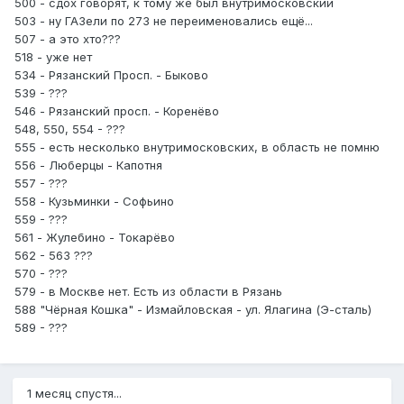
500 - сдох говорят, к тому же был внутримосковский
503 - ну ГАЗели по 273 не переименовались ещё...
507 - а это хто???
518 - уже нет
534 - Рязанский Просп. - Быково
539 - ???
546 - Рязанский просп. - Коренёво
548, 550, 554 - ???
555 - есть несколько внутримосковских, в область не помню
556 - Люберцы - Капотня
557 - ???
558 - Кузьминки - Софьино
559 - ???
561 - Жулебино - Токарёво
562 - 563 ???
570 - ???
579 - в Москве нет. Есть из области в Рязань
588 "Чёрная Кошка" - Измайловская - ул. Ялагина (Э-сталь)
589 - ???
1 месяц спустя...