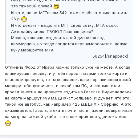
это тяжелый случай
Кстати, на не-МГТшном 542 тоже не обязательно платить
26 р
И что делать - выделять МГТ свою сетку, МТА свою,
Автолайну свою, ПБОЮЛ Газелян свою?
Можно, конечно, выделить свой диапазон под
коммерцию, но тогда придется перенумеровывать целую
кучу маршрутов МТА
56254[/snapback]
Отличить Форд от Икара можно только уже на месте. А когда
планируешь поездку, и у тебя перед глазами только карта и
список маршрутов, то ты не знаешь, какая организация какой
маршрут обслужвивает, и какой там ПС, и сколько стоит
проезд. Многим не нравится ездить на Газелях. Видит человек
на карте маршрут 499 м.ВДНХ-ст.Болшево. И думает, что это
такой же автобус, как например 425 м.ВДНХ - Софрино. А это,
оказывается, Газель, а ехать почти час в Газели, подпрыгивая
на метр на каждой ухабе - не очень приятное удовольствие