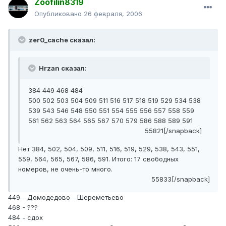
Zoofilin8319
Опубликовано
26 февраля, 2006
zer0_cache сказал:
Hrzan сказал:
384 449 468 484
500 502 503 504 509 511 516 517 518 519 529 534 538
539 543 546 548 550 551 554 555 556 557 558 559
561 562 563 564 565 567 570 579 586 588 589 591
55821[/snapback]
Нет 384, 502, 504, 509, 511, 516, 519, 529, 538, 543, 551,
559, 564, 565, 567, 586, 591. Итого: 17 свободных
номеров, не очень-то много.
55833[/snapback]
449 - Домодедово - Шереметьево
468 - ???
484 - сдох