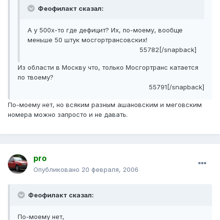
Феофилакт сказал:
А у 500х-то где дефицит? Их, по-моему, вообще
меньше 50 штук мосгортрансовских!
55782[/snapback]
Из области в Москву что, только Мосгортранс катается
по твоему?
55791[/snapback]
По-моему нет, но всяким разным ашановским и меговским
номера можно запросто и не давать.
pro
Опубликовано
20 февраля, 2006
Феофилакт сказал:
По-моему нет,