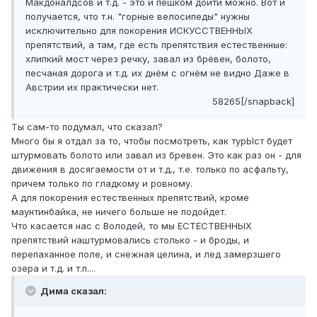
Макдоналдсов и т.д. - это и пешком дойти можно. Вот и
получается, что т.н. "горные велосипеды" нужны
исключительно для покорения ИСКУССТВЕННЫХ
препятствий, а там, где есть препятствия естественные:
хлипкий мост через речку, завал из брёвен, болото,
песчаная дорога и т.д. их днём с огнём не видно Даже в
Австрии их практически нет.
58265[/snapback]
Ты сам-то подумал, что сказал?
Много бы я отдал за то, чтобы посмотреть, как турЫст будет
штурмовать болото или завал из бревен. Это как раз он - для
движения в досягаемости от и т.д., т.е. только по асфальту,
причем только по гладкому и ровному.
А для покорения естественных препятствий, кроме
маунтинбайка, не ничего больше не подойдет.
Что касается нас с Володей, то мы ЕСТЕСТВЕННЫХ
препятствий наштурмовались столько - и броды, и
перепаханное поле, и снежная целина, и лед замерзшего
озера и т.д. и т.п....
Дима сказал: