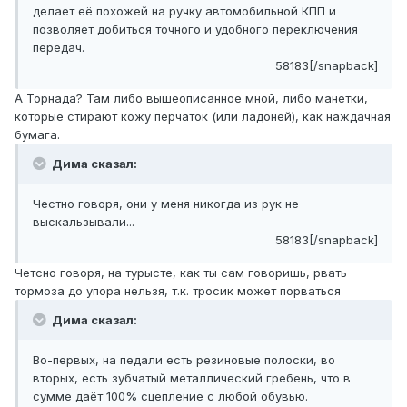
делает её похожей на ручку автомобильной КПП и
позволяет добиться точного и удобного переключения
передач.
58183[/snapback]
А Торнада? Там либо вышеописанное мной, либо манетки,
которые стирают кожу перчаток (или ладоней), как наждачная
бумага.
Дима сказал:
Честно говоря, они у меня никогда из рук не
выскальзывали...
58183[/snapback]
Четсно говоря, на турысте, как ты сам говоришь, рвать
тормоза до упора нельзя, т.к. тросик может порваться
Дима сказал:
Во-первых, на педали есть резиновые полоски, во
вторых, есть зубчатый металлический гребень, что в
сумме даёт 100% сцепление с любой обувью.