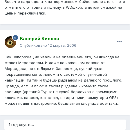
Все, что надо сделать на_нормальном_байке после этого - это
отмыть его от говна и пшикнуть WDшкой, а потом смазкой на
цепь и переключалки.
Валерий Кислов
Опубликовано
12 марта, 2006
Как Запорожец не хвали и не обвешивай его, он никогда не
станет Мерседесом. И даже на кожанном салоне от
Мерседеса, но стоЯщем в Запорожце, пускай даже
покрашенным металликом и с системой спутниковой
навигации, ты так и будешь рыдваном из далекого прошлого.
Правда, есть и плюс в таком рыдване - кому-то такое
зрелище (древний Турыст с кучей бардачков с гремящими
ключами, насосы, катафоты, поворитники, компутер и GPS)
может поднять настроение: бесплатная клоунада все-таки...
1 год спустя...