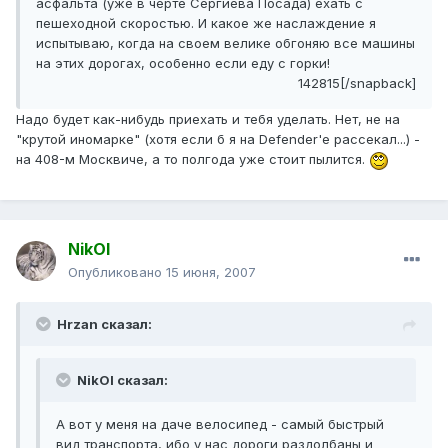
асфальта (уже в черте Сергиева Посада) ехать с
пешеходной скоростью. И какое же наслаждение я
испытываю, когда на своем велике обгоняю все машины
на этих дорогах, особенно если еду с горки!
142815[/snapback]
Надо будет как-нибудь приехать и тебя уделать. Нет, не на
"крутой иномарке" (хотя если б я на Defender'е рассекал...) -
на 408-м Москвиче, а то полгода уже стоит пылится.
NikOl
Опубликовано
15 июня, 2007
Hrzan сказал:
NikOl сказал:
А вот у меня на даче велосипед - самый быстрый
вид транспорта, ибо у нас дороги раздолбаны и