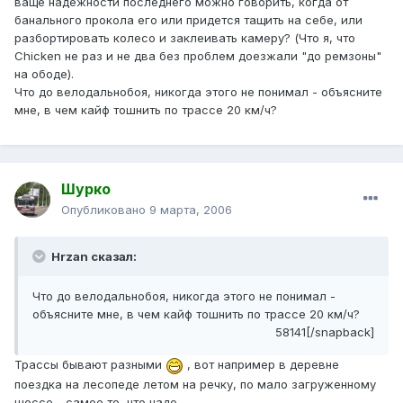
ваще надежности последнего можно говорить, когда от
банального прокола его или придется тащить на себе, или
разбортировать колесо и заклеивать камеру? (Что я, что
Chicken не раз и не два без проблем доезжали "до ремзоны"
на ободе).
Что до велодальнобоя, никогда этого не понимал - объясните
мне, в чем кайф тошнить по трассе 20 км/ч?
Шурко
Опубликовано
9 марта, 2006
Hrzan сказал:
Что до велодальнобоя, никогда этого не понимал -
объясните мне, в чем кайф тошнить по трассе 20 км/ч?
58141[/snapback]
Трассы бывают разными
, вот например в деревне
поездка на лесопеде летом на речку, по мало загруженному
шоссе - самое то, что надо.