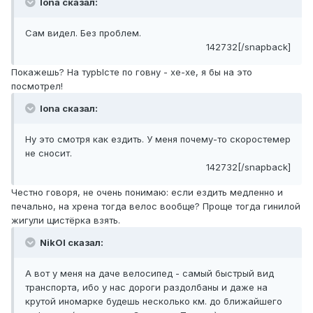
Iona сказал:
Сам видел. Без проблем.
142732[/snapback]
Покажешь? На турЫсте по говну - хе-хе, я бы на это
посмотрел!
Iona сказал:
Ну это смотря как ездить. У меня почему-то скоростемер
не сносит.
142732[/snapback]
Честно говоря, не очень понимаю: если ездить медленно и
печально, на хрена тогда велос вообще? Проще тогда гинилой
жигули щистёрка взять.
NikOl сказал:
А вот у меня на даче велосипед - самый быстрый вид
транспорта, ибо у нас дороги раздолбаны и даже на
крутой иномарке будешь несколько км. до ближайшего