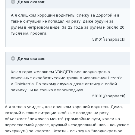
Дима сказал:
А я слишком хороший водитель: слежу за дорогой и в
такие ситуации не попадал ни разу, даже будучи за
рулём в нетрезвом виде. За 22 года за рулём и около 20
тысяч км. пробега.
58101[/snapback]
Дима сказал:
Как я горю желанием УВИДЕТЬ все неоднократно
описанные акробатические трюки в исполнении Hrzan'а
и Chicken'а. По такому случаю даже аптечку с собой
захвачу... и не только велосипедную
58101[/snapback]
А я желаю увидеть, как слишком хороший водитель Дима,
который в такие ситуации якобы не попадал ни разу
объезжает "лежачего мента" (трамвайные пути, колеи на
пересекаемой дороге, крупный незаделанный шов - ненужное
зачеркнуть) за квартал. Кстати - ссылку на "неоднократное