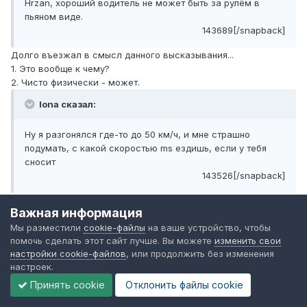
Hrzan, хороший водитель не может быть за рулём в
пьяном виде.
143689[/snapback]
Долго въезжал в смысл данного высказывания...
1. Это вообще к чему?
2. Чисто физически - может.
Iona сказал:
Ну я разгонялся где-то до 50 км/ч, и мне страшно
подумать, с какой скоростью ms ездишь, если у тебя
сносит
143526[/snapback]
Z езжу с нормальной скоростью. Ветки, прыжки, падения...
Важная информация
Мы разместили
cookie-файлы
на ваше устройство, чтобы
помочь сделать этот сайт лучше. Вы можете
изменить свои
настройки cookie-файлов
, или продолжить без изменения
Павел Ильин
настроек.
Опубликовано
20 июня, 2007
Принять cookie
Отклонить файлы сookie