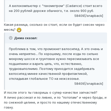
А велокомпьютер с "тахометром" (Cadance) стоит всего
на 200 рублей дороже обычного, т.е. около 900 руб.
58409[/snapback]
Какая разница, сколько он стоит, если он будет снесен через
месяц?
Дима сказал:
Проблема в том, что промокнет велосипед. А это очень и
очень неприятно... По хорошему, после езды по сильно
мокрому шоссе и грунтовке нужно пересмазывать все
подшипники и варить цепь, что, естественно,
трудновыполнимо. Поэтому приходится задабривать
велосипед минее качественной профилактикой,
откладывая глобальное ТО на нежсезонье.
58409[/snapback]
И после этого ты говоришь о супер-качестве запчастей?
Я лично рассекал и по ливню, и по "потопам" и через броды, и
по снежной целине, и просто по нашему отечественному
говну.