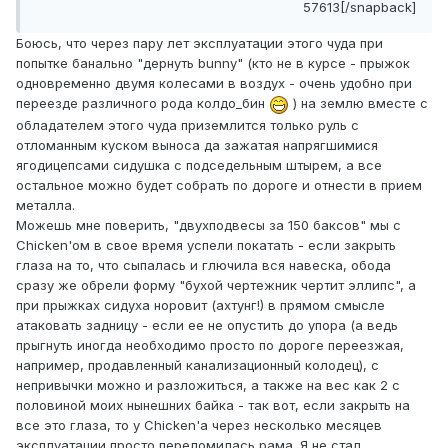
57613[/snapback]
Боюсь, что через пару лет эксплуатации этого чуда при
попытке банально "дернуть bunny" (кто не в курсе - прыжок
одновременно двумя колесами в воздух - очень удобно при
переезде различного рода колдо_бин
) на землю вместе с
обладателем этого чуда приземлится только руль с
отломанным куском выноса да зажатая напрягшимися
ягодицепсами сидушка с подседельным штырем, а все
остальное можно будет собрать по дороге и отнести в прием
металла.
Можешь мне поверить, "двухподвесы за 150 баксов" мы с
Chicken'ом в свое время успели покатать - если закрыть
глаза на то, что сыпалась и глючила вся навеска, обода
сразу же обрели форму "бухой чертежник чертит эллипс", а
при прыжках сидуха норовит (ахтунг!) в прямом смысле
атаковать задницу - если ее не опустить до упора (а ведь
прыгнуть иногда необходимо просто по дороге переезжая,
например, продавленный канализационный колодец), с
непривычки можно и разложиться, а также на вес как 2 с
половиной моих нынешних байка - так вот, если закрыть на
все это глаза, то у Chicken'а через несколько месяцев
эксплуатации просто переломилась рама. Я не стал