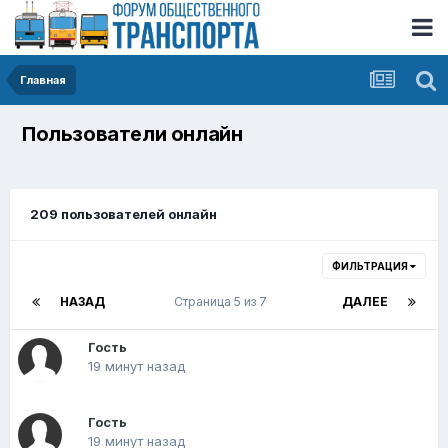
Главная
Пользователи онлайн
209 пользователей онлайн
ФИЛЬТРАЦИЯ
НАЗАД
Страница 5 из 7
ДАЛЕЕ
Гость
19 минут назад
Гость
19 минут назад