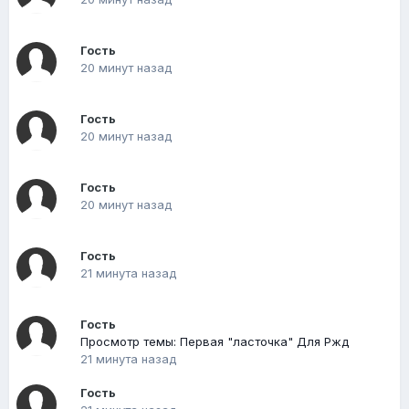
Гость
20 минут назад
Гость
20 минут назад
Гость
20 минут назад
Гость
21 минута назад
Гость
Просмотр темы: Первая "ласточка" Для Ржд
21 минута назад
Гость