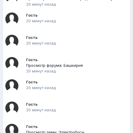
20 минут назад
Гость
20 минут назад
Гость
20 минут назад
Гость
Просмотр форума: Башкирия
20 минут назад
Гость
20 минут назад
Гость
20 минут назад
Гость
Просмотр темы: Электробусы