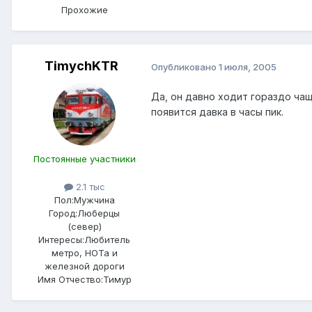
Прохожие
TimychKTR
Опубликовано
1 июля, 2005
Да, он давно ходит гораздо чащ
появится давка в часы пик.
Постоянные участники
2.1 тыс
Пол:
Мужчина
Город:
Люберцы
(север)
Интересы:
Любитель
метро, НОТа и
железной дороги
Имя Отчество:
Тимур