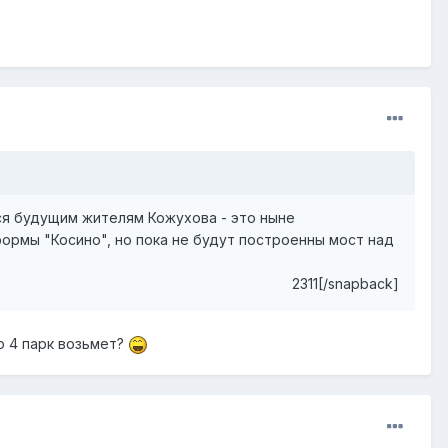
ься будущим жителям Кожухова - это ныне
рмы "Косино", но пока не будут построенны мост над
2311[/snapback]
о 4 парк возьмет?