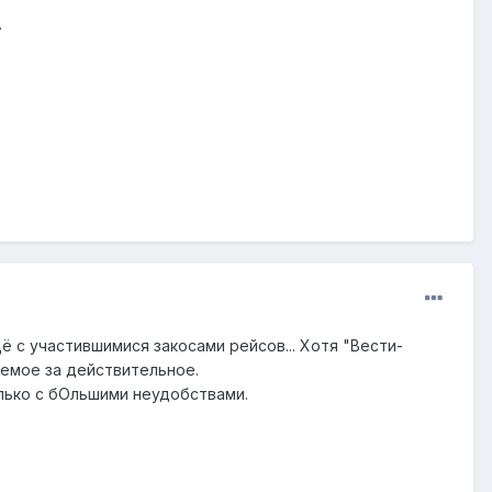
.
щё с участившимися закосами рейсов... Хотя "Вести-
аемое за действительное.
олько с бОльшими неудобствами.