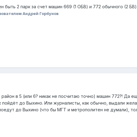
 быть 2 парк за счет машин 669 (1 ОБВ) и 772 обычного (2 БВ)
зователем Андрей Горбунов
 район в 5 (или 6? никак не посчитаю точно) машин 772?! Да е
к пойдёт до Выхино. Или журналисты, как обычно, выдали жел
 поедут до Выхино (что бы МГТ и метрополитен не думали), т