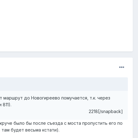
т маршрут до Новогиреево помучается, т.к. через
811).
2218[/snapback]
е круче было бы после съезда с моста пропустить его по
н там будет весьма кстати).