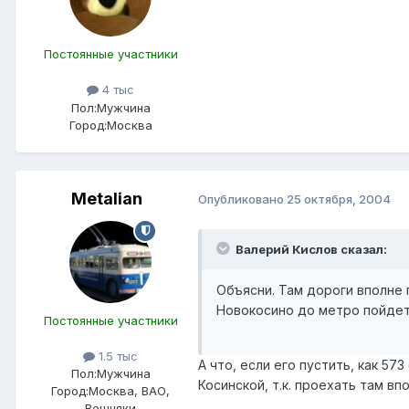
Постоянные участники
4 тыс
Пол:
Мужчина
Город:
Москва
Metalian
Опубликовано
25 октября, 2004
Валерий Кислов сказал:
Объясни. Там дороги вполне 
Новокосино до метро пойдет 
Постоянные участники
1.5 тыс
А что, если его пустить, как 57
Пол:
Мужчина
Косинской, т.к. проехать там вп
Город:
Москва, ВАО,
Вешняки