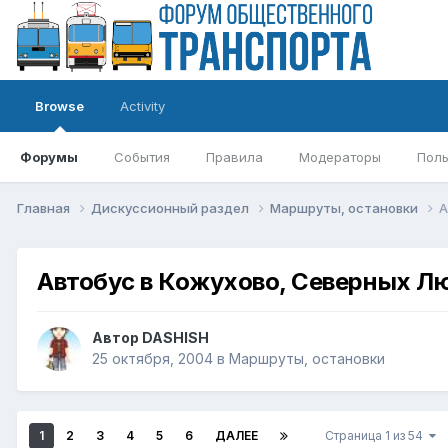
Browse
Activity
Форумы
События
Правила
Модераторы
Поль
Главная
Дискуссионный раздел
Маршруты, остановки
А
Автобус в Кожухово, Северных Л
Автор
DASHISH
25 октября, 2004
в
Маршруты, остановки
1
2
3
4
5
6
ДАЛЕЕ
Страница 1 из 54