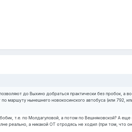
позволяют до Выхино добраться практически без пробок, а во
по маршуту нынешнего новокосинского автобуса (или 792, или 
3 бобик, т.е. по Молдагуловой, а потом по Вешняковской? А ещ
олне реально, а никакой ОТ отродясь не ходил (при том, что о