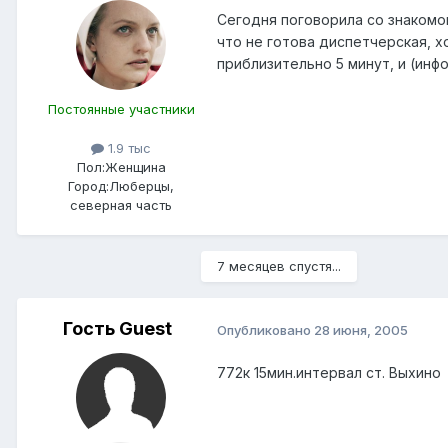
Сегодня поговорила со знакомо
что не готова диспетчерская, х
приблизительно 5 минут, и (инф
Постоянные участники
1.9 тыс
Пол:
Женщина
Город:
Люберцы,
северная часть
7 месяцев спустя...
Гость Guest
Опубликовано
28 июня, 2005
772к 15мин.интервал ст. Выхино