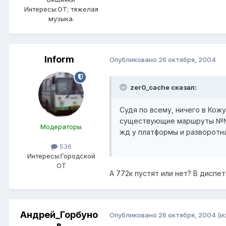
Интересы:
ОТ; тяжелая
музыка.
Inform
Опубликовано
26 октября, 2004
zer0_cache сказал:
Судя по всему, ничего в Кож
существующие маршруты №№ 6
Модераторы
жд у платформы и разворотн
536
Интересы:
Городской
ОТ
А 772к пустят или нет? В диспе
Андрей_Горбуно
Опубликовано
26 октября, 2004
(и
в