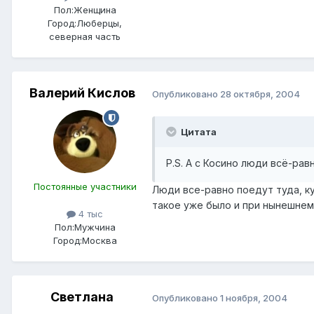
Пол:
Женщина
Город:
Люберцы,
северная часть
Валерий Кислов
Опубликовано
28 октября, 2004
Цитата
P.S. А с Косино люди всё-ра
Постоянные участники
Люди все-равно поедут туда, к
такое уже было и при нынешне
4 тыс
Пол:
Мужчина
Город:
Москва
Светлана
Опубликовано
1 ноября, 2004