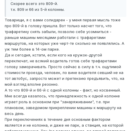
Скорее всего это 809-й.
т.к. 809 и 66 из 5-й колонны.
Товарищи, я с вами солидарен - у меня первая мысль тоже
про 809-й в голову пришла. Вот только насчет того, что
трафаретину снять забыли, позволю себе усомниться -
раньше машины месяцами работали с трафаретами
маршрутов, на которых уже черт-те сколько не появлялись. А
уж тем более в 14-ом парке.
Да и сегодня, кстати, если кого на кружок-другой
переключат, не всякий водитель готов себе трафаретами
голову заморачивать. Просто сейчас в силу в т.ч. ощутимой
стоимости проезда, человек, по вине водителя севший не на
тот автобус, запросто может и претензию предъявить, что, на
мой взгляд вполне резонно.
А то что 809-й и 66-й с одной колонны - факт, но косвенный.
Мне всегда казалось, что принадлежность к одной колонне
играет роль в основном при "занаряживании", т.е. при
плановом, заведомом прикреплении машины к маршруту на
весь день.
При переключениях в течение дня основным фактором
является и не колонна, и даже не парк, а станция, на которой