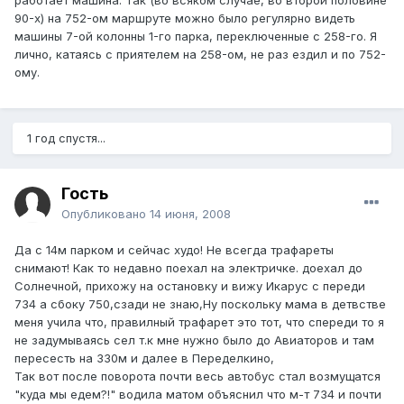
работает машина. Так (во всяком случае, во второй половине
90-х) на 752-ом маршруте можно было регулярно видеть
машины 7-ой колонны 1-го парка, переключенные с 258-го. Я
лично, катаясь с приятелем на 258-ом, не раз ездил и по 752-
ому.
1 год спустя...
Гость
Опубликовано
14 июня, 2008
Да с 14м парком и сейчас худо! Не всегда трафареты
снимают! Как то недавно поехал на электричке. доехал до
Солнечной, прихожу на остановку и вижу Икарус с переди
734 а сбоку 750,сзади не знаю,Ну поскольку мама в детвстве
меня учила что, правилный трафарет это тот, что спереди то я
не задумываясь сел т.к мне нужно было до Авиаторов и там
пересесть на 330м и далее в Переделкино,
Так вот после поворота почти весь автобус стал возмущатся
"куда мы едем?!" водила матом объяснил что м-т 734 и почти