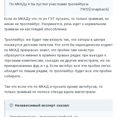
По МКАДу я бы пустил участками тролейбусы.
71612[/snapback]
Если по МКАДу что-то из ГЭТ пускать, то только трамвай, но
никак не троллейбус. Разумеется, речь идет о нормальном
трамвае на настоящей обособленке.
Троллейбус же будет там вязнуть так, что заторы в центре
покажутся детским лепетом. Кто хотя бы периодически ездиет
по МКАД прекрасно знает, что пробки там зачастую
образуются именно в крайних правых рядах: при въездах к
торговым комплексам, съездах на другие магистрали, из-за
припаркованных фур и т.д. Если автобус все эти пробки легко
обходит по левым рядам, то троллейбус будет все эти пробки
собирать...
Так что если что по МКАД и пускать кроме автобусов, то
только трамвай по полосе отвода вдоль магистрали.
Независимый эксперт сказал:
Электропоезда - транспорт удобный, но