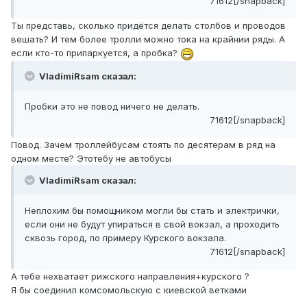
71612[/snapback]
Ты представь, сколько придётся делать столбов и проводов
вешать? И тем более тролли можно тока на крайнии ряды. А
если кто-то припаркуется, а пробка?
VladimiRsam сказал:
Пробки это не повод ничего не делать.
71612[/snapback]
Повод. Зачем троллейбусам стоять по десятерам в ряд на
одном месте? Этотебу не автобусы
VladimiRsam сказал:
Неплохим бы помощником могли бы стать и электрички,
если они не будут упираться в свой вокзал, а проходить
сквозь город, по примеру Курского вокзала.
71612[/snapback]
А тебе нехватает рижского направления+курского ?
Я бы соединил комсомольскую с киевской ветками