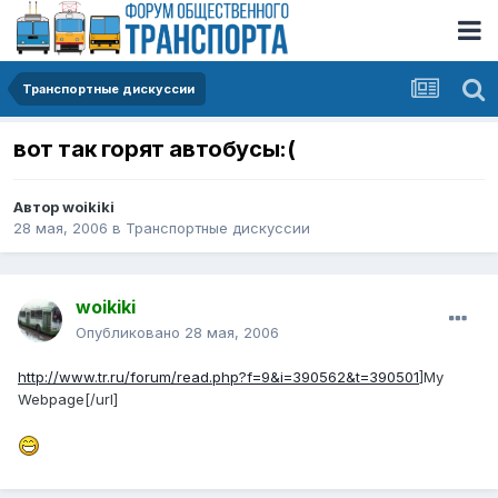
Транспортные дискуссии
вот так горят автобусы:(
Автор
woikiki
28 мая, 2006
в
Транспортные дискуссии
woikiki
Опубликовано
28 мая, 2006
http://www.tr.ru/forum/read.php?f=9&i=390562&t=390501
]My
Webpage[/url]