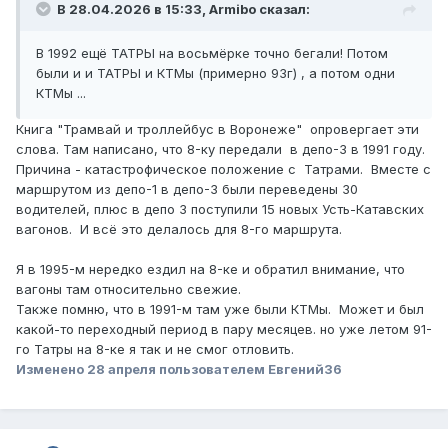
В 28.04.2026 в 15:33,
Armibo
сказал:
В 1992 ещё ТАТРЫ на восьмёрке точно бегали! Потом
были и и ТАТРЫ и КТМы (примерно 93г) , а потом одни
КТМы ...
Книга "Трамвай и троллейбус в Воронеже" опровергает эти
слова. Там написано, что 8-ку передали в депо-3 в 1991 году.
Причина - катастрофическое положение с Татрами. Вместе с
маршрутом из депо-1 в депо-3 были переведены 30
водителей, плюс в депо 3 поступили 15 новых Усть-Катавских
вагонов. И всё это делалось для 8-го маршрута.
Я в 1995-м нередко ездил на 8-ке и обратил внимание, что
вагоны там относительно свежие.
Также помню, что в 1991-м там уже были КТМы. Может и был
какой-то переходный период в пару месяцев. но уже летом 91-
го Татры на 8-ке я так и не смог отловить.
Изменено
28 апреля
пользователем Евгений36