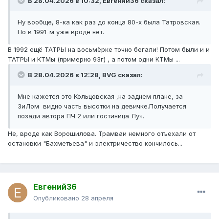
В 28.04.2026 в 10:32,
Евгений36
сказал:
Ну вообще, 8-ка как раз до конца 80-х была Татровская.
Но в 1991-м уже вроде нет.
В 1992 ещё ТАТРЫ на восьмёрке точно бегали! Потом были и и
ТАТРЫ и КТМы (примерно 93г) , а потом одни КТМы ...
В 28.04.2026 в 12:28,
BVG
сказал:
Мне кажется это Кольцовская ,на заднем плане, за
ЗиЛом видно часть высотки на девичке.Получается
позади автора ПЧ 2 или гостиница Луч.
Не, вроде как Ворошилова. Трамваи немного отъехали от
остановки "Бахметьева" и электричество кончилось...
Евгений36
Опубликовано
28 апреля