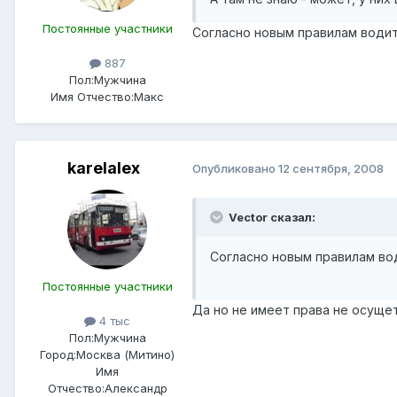
Постоянные участники
Согласно новым правилам водит
887
Пол:
Мужчина
Имя Отчество:
Макс
karelalex
Опубликовано
12 сентября, 2008
Vector сказал:
Согласно новым правилам во
Постоянные участники
Да но не имеет права не осущет
4 тыс
Пол:
Мужчина
Город:
Москва (Митино)
Имя
Отчество:
Александр