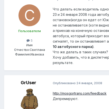
Что делать если водитель одног
23 и 24 января 2008 года авто
остановок(когда он едет от Юж
не останавливается (хотя видно
а приехав на конечную остановк
Пользователи
автобуса, который приходит во
5
сигналят, то он останавливает 
Имя
10 автобусного парка)
.
Отчество:
Светлана
Что же делать в таких случаях?
Фамилия:
Иванова
Хочу добавить, что в диспетчер
результате.
GrUser
Опубликовано
24 января, 2008
http://mosgortrans.com/feedback
Депремируют.