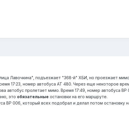
лица Лавочкина", подъезжает "368-й" ХБИ, но проезжает мимо
Время 17:23, номер автобуса АТ 480. Через еще некоторое вр
нова автобус пролетает мимо. Время 17:49, номер автобуса ВР 0
мню, это
обязательные
остановки на его маршруте.
уса ВР 006, который всех подобрал и делал потом остановку 