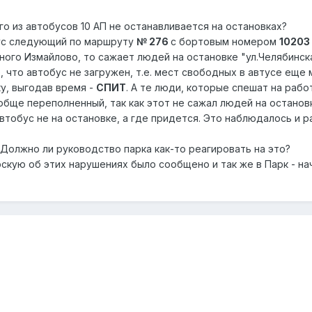
о из автобусов 10 АП не останавливается на остановках?
бус следующий по маршруту
№ 276
с бортовым номером
10203
ного Измайлово, то сажает людей на остановке "ул.Челябинск
, что автобус не загружен, т.е. мест свободных в автусе ещ
у, выгодав время -
СПИТ
. А те люди, которые спешат на раб
обще переполненный, так как этот не сажал людей на останов
автобус не на остановке, а где придется. Это наблюдалось и 
 Должно ли руководство парка как-то реагировать на это?
скую об этих нарушениях было сообщено и так же в Парк - на