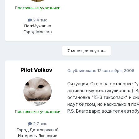
Постоянные участники
2.4 тыс
Пол:
Мужчина
Город:
Москва
7 месяцев спустя...
Pilot Volkov
Опубликовано
12 сентября, 2008
Ситуация. Стою на остановке "у
активно ему жестикулировал). 
остановке "15-й таксопарк" и с
идут битком, но насколько я по
P.S. Благодарю водителя автоб
Постоянные участники
2.7 тыс
Город:
Долгопрудный
Интересы:
Японские