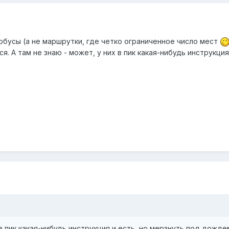
втобусы (а не маршрутки, где четко ограниченное число мест
я. А там не знаю - может, у них в пик какая-нибудь инструкц
х в пик какая-нибудь инструкция и есть, но мерзнуть под дож