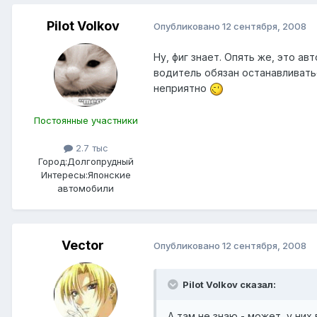
Pilot Volkov
Опубликовано
12 сентября, 2008
Ну, фиг знает. Опять же, это а
водитель обязан останавливатьс
неприятно
Постоянные участники
2.7 тыс
Город:
Долгопрудный
Интересы:
Японские
автомобили
Vector
Опубликовано
12 сентября, 2008
Pilot Volkov сказал:
А там не знаю - может, у ни