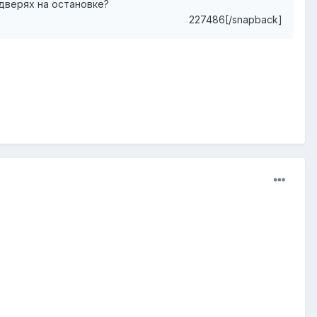
дверях на остановке?
227486[/snapback]