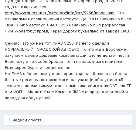
Ну я достал данные. К сожаленью Авторевю раздел 2001го
года не открывается.
http://www.autosoft.ru/directory/info/liaz/5256/model.html
Это
изначальная спецификация автобуса. Да ГМП изначально была
ЛiBiB 3. Ибо автобус ЛиАЗ 5256 изначально был разработан
НИИ Укравтобуспром!, через дорогу буквально от завода ЛАЗ.
Сейчас, это уже не тот ЛиАЗ 5256. Из него сделали
НОРМАЛЬНЫЙ ГОРОДСКОЙ АВТОБУС. То,что мы в Воронеже
закупаем самые дешевые комплектации, это не делает чести
Воронежу и не особо бросает тени на завод-изготовитель.
Есть спрос будет и предложение.
Но ЛиАЗ я более чем уверен ориентирован больше на более
богатые регионы, которые могут закупать (и обслуживать!)
технику с нормальными агрегатами типа двигателя CAT кпп ZF
или VOITH. Мы нет! У нас Камаз и ЯМЗ это предел мечтаний и
повод для обсуждений
3 недели спустя...