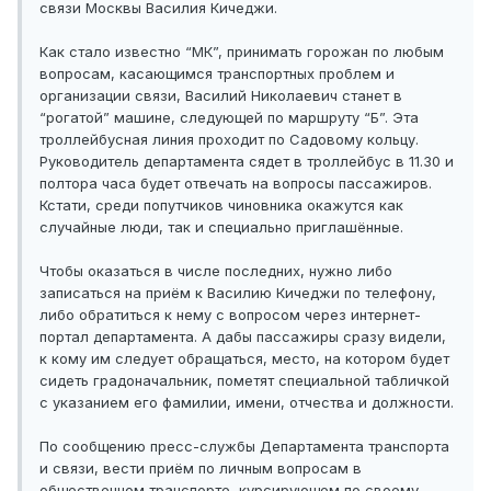
связи Москвы Василия Кичеджи.
Как стало известно “МК”, принимать горожан по любым
вопросам, касающимся транспортных проблем и
организации связи, Василий Николаевич станет в
“рогатой” машине, следующей по маршруту “Б”. Эта
троллейбусная линия проходит по Садовому кольцу.
Руководитель департамента сядет в троллейбус в 11.30 и
полтора часа будет отвечать на вопросы пассажиров.
Кстати, среди попутчиков чиновника окажутся как
случайные люди, так и специально приглашённые.
Чтобы оказаться в числе последних, нужно либо
записаться на приём к Василию Кичеджи по телефону,
либо обратиться к нему с вопросом через интернет-
портал департамента. А дабы пассажиры сразу видели,
к кому им следует обращаться, место, на котором будет
сидеть градоначальник, пометят специальной табличкой
с указанием его фамилии, имени, отчества и должности.
По сообщению пресс-службы Департамента транспорта
и связи, вести приём по личным вопросам в
общественном транспорте, курсирующем по своему