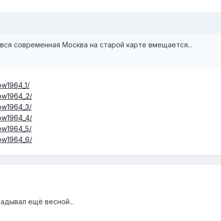
 вся современная Москва на старой карте вмещается...
ow1964_1/
ow1964_2/
ow1964_3/
ow1964_4/
ow1964_5/
ow1964_6/
адывал ещё весной...