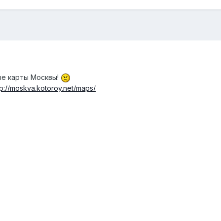
ые карты Москвы!
tp://moskva.kotoroy.net/maps/