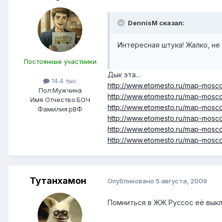
DennisM сказал:
Интересная штука! Жалко, не
Постоянные участники
Дык эта...
14.4 тыс
http://www.etomesto.ru/map-mosc
Пол:
Мужчина
http://www.etomesto.ru/map-mosc
Имя Отчество:
БОЧ
http://www.etomesto.ru/map-mosc
Фамилия:
рВФ
http://www.etomesto.ru/map-mosc
http://www.etomesto.ru/map-mosc
http://www.etomesto.ru/map-mosc
Тутанхамон
Опубликовано
5 августа, 2009
Помниться в ЖЖ Руссос её выкл