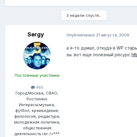
3 недели спустя...
Sergy
Опубликовано
21 августа, 2009
а я-то думал, откуда в WP стар
зы. вот еще полезный ресурс
ht
Постоянные участники
465
Город:
Москва, СВАО,
Ростокино
Интересы:
музыка,
футбол, краеведение;
филология, редактура;
молодежная политика,
общественная
деятельность<br />***