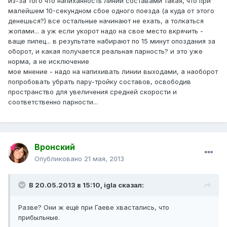
из-за того что напиханность линии составами такая, что при
малейшем 10-секундном сбое одного поезда (а куда от этого
денешься?) все остальные начинают не ехать, а толкаться
жопами... а уж если укорот надо на свое место вкрячить -
ваще пипец... в результате набирают по 15 минут опоздания за
оборот, и какая получается реальная парность? и это уже
норма, а не исключение
мое мнение - надо на напихивать линии выходами, а наоборот
попробовать убрать пару-тройку составов, освободив
пространство для увеличения средней скорости и
соответственно парности...
Вронский
Опубликовано
21 мая, 2013
В 20.05.2013 в 15:10, igla сказал:
Разве? Они ж ещё при Гаеве хвастались, что
прибыльные.