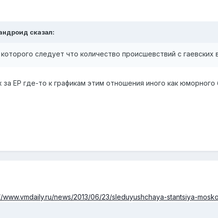
тандроид сказал:
 которого следует что количество происшевствий с гаевских 
за ЕР где-то к графикам этим отношения иного как юморного б
://www.vmdaily.ru/news/2013/06/23/sleduyushchaya-stantsiya-mosko