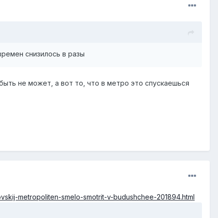
времен снизилось в разы
ыть не может, а вот то, что в метро это спускаешься
vskij-metropoliten-smelo-smotrit-v-budushchee-201894.html