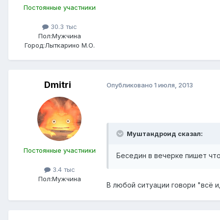
Постоянные участники
30.3 тыс
Пол:
Мужчина
Город:
Лыткарино М.О.
Dmitri
Опубликовано
1 июля, 2013
Муштандроид сказал:
Постоянные участники
Беседин в вечерке пишет что
3.4 тыс
Пол:
Мужчина
В любой ситуации говори "всё и