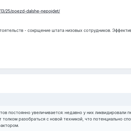
/2013/25/poezd-dalshe-nepojdet/
бстоятельств - сокрщение штата низовых сотрудников. Эффек
ов постоянно увеличивается: недавно у них ликвидировали пер
т толком разобраться с новой техникой, что потенциально сп
фактором.