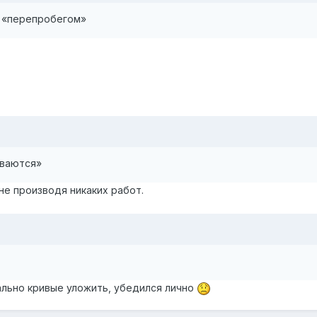
с «перепробегом»
ываются»
не производя никаких работ.
мально кривые уложить, убедился лично