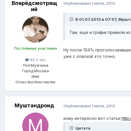
Вперёдсмотрящ
Опубликовано
1 июля, 2013
ий
В 01.07.2013 в 07:57, Муш
Там еще и график привели из
Постоянные участники
Ну после 104% проголосовавших 
уже с опаской это точно.
82.3 тыс
Пол:
Мужчина
Город:
Москва
Имя
Отчество:
Константин
Муштандроид
Опубликовано
1 июля, 2013
кому интересно вот статья
http
Цитата