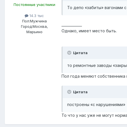
Постоянные участники
То депо «забиты» вагонами 
14.3 тыс
Пол:
Мужчина
____________
Город:
Москва,
Однако, имеет место быть.
Марьино
Цитата
то ремонтные заводы «закр
Пол года меняют собственника 
Цитата
построены «с нарушениями»
То что у нас уже не могут нор