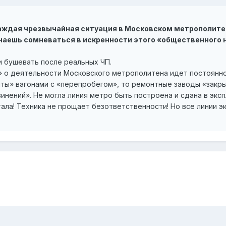
Каждая чрезвычайная ситуация в Московском метрополите
наешь сомневаться в искренности этого «общественного не
и бушевать после реальных ЧП.
 о деятельности Московского метрополитена идет постоянно.
иты» вагонами с «перепробегом», то ремонтные заводы «закр
инений». Не могла линия метро быть построена и сдана в экс
стала! Техника не прощает безответственности! Но все линии 