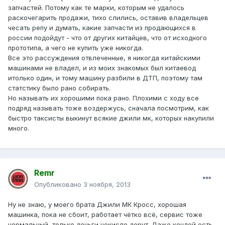
запчастей. Потому как те марки, которым не удалось
раскочегарить продажи, тихо слились, оставив владельцев
чесать репу и думать, какие запчасти из продающихся в
россии подойдут - что от других китайцев, что от исходного
прототипа, а чего не купить уже никогда.
Все это рассуждения отвлеченные, я никогда китайскими
машинами не владел, и из моих знакомых был китаевод
итолько один, и тому машину разбили в ДТП, поэтому там
статстику было рано собирать.
Но называть их хорошими пока рано. Плохими с ходу все
подряд называть тоже воздержусь, сначала посмотрим, как
быстро таксисты выкинут всякие джили мк, которых накупили
много.
Remr
Опубликовано
3 ноября, 2013
Ну не знаю, у моего брата Джили МК Кросс, хорошая
машинка, пока не сбоит, работает чётко всё, сервис тоже
нормальный, только деньги некисло дерут. Даже кондей есть