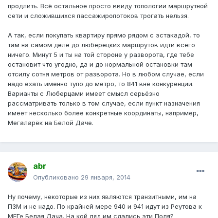
продлить. Всё остальное просто ввиду топологии маршрутной
сети и сложившихся пассажиропотоков трогать нельзя.
А так, если покупать квартиру прямо рядом с эстакадой, то
там на самом деле до люберецких маршрутов идти всего
ничего. Минут 5 и ты на той стороне у разворота, где тебе
остановит что угодно, да и до нормальной остановки там
отсилу сотня метров от разворота. Но в любом случае, если
надо ехать именно тупо до метро, то 841 вне конкуренции.
Варианты с Люберцами имеет смысл серьёзно
рассматривать только в том случае, если пункт назначения
имеет несколько более конкретные координаты, например,
Мегаларёк на Белой Даче.
abr
Опубликовано
29 января, 2014
Ну почему, некоторые из них являются транзитными, им на
ПЗМ и не надо. По крайней мере 940 и 941 идут из Реутова к
МЕГе Белая Дача. На кой ляд им сдались эти Поля?