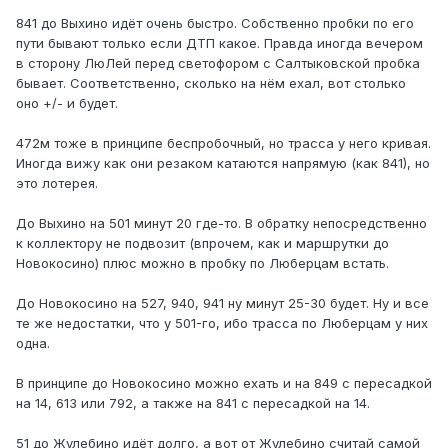
841 до Выхино идёт очень быстро. Собственно пробки по его
пути бывают только если ДТП какое. Правда иногда вечером
в сторону ЛюЛей перед светофором с Салтыковской пробка
бывает. Соответственно, сколько на нём ехал, вот столько
оно +/- и будет.
472м тоже в принципе беспробочный, но трасса у него кривая.
Иногда вижу как они резаком катаются напрямую (как 841), но
это лотерея.
До Выхино на 501 минут 20 где-то. В обратку непосредственно
к коллектору не подвозит (впрочем, как и маршрутки до
Новокосино) плюс можно в пробку по Люберцам встать.
До Новокосино на 527, 940, 941 ну минут 25-30 будет. Ну и все
те же недостатки, что у 501-го, ибо трасса по Люберцам у них
одна.
В принципе до Новокосино можно ехать и на 849 с пересадкой
на 14, 613 или 792, а также на 841 с пересадкой на 14.
51 до Жулебино идёт долго, а вот от Жулебино считай самой