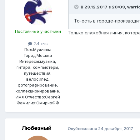
В 23.12.2017 в 20:09, warri
То-есть в городе-производит
Постоянные участники
Только служебная линия, котор
2.4 тыс
Пол:
Мужчина
Город:
Москва
Интересы:
музыка,
гитара, компьютеры,
путешествия,
велосипед,
фотографирование,
коллекционирование.
Имя Отчество:
Сергей
Фамилия:
СмирноФФ
Любезный
Опубликовано
24 декабря, 2017