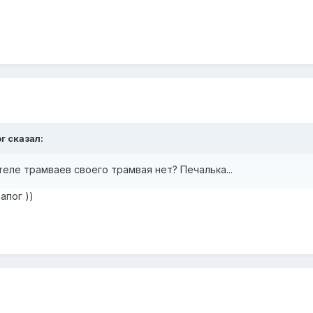
or сказал:
еле трамваев своего трамвая нет? Печалька...
апог ))