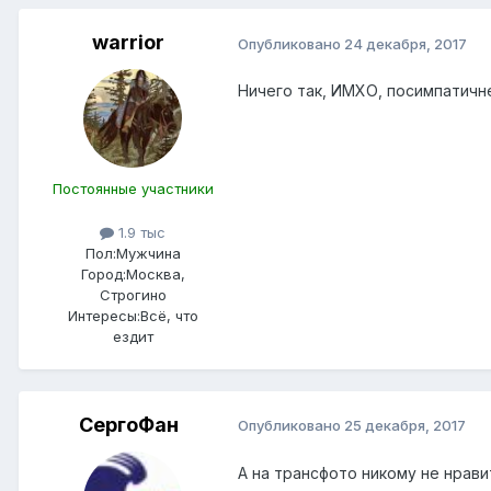
warrior
Опубликовано
24 декабря, 2017
Ничего так, ИМХО, посимпатичн
Постоянные участники
1.9 тыс
Пол:
Мужчина
Город:
Москва,
Строгино
Интересы:
Всё, что
ездит
СергоФан
Опубликовано
25 декабря, 2017
А на трансфото никому не нрави