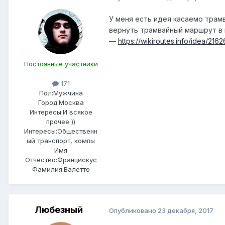
У меня есть идея касаемо трамв
вернуть трамвайный маршрут в 
—
https://wikiroutes.info/idea/2162
Постоянные участники
171
Пол:
Мужчина
Город:
Москва
Интересы:
И всякое
прочее ))
Интересы:
Общественн
ый транспорт, компы
Имя
Отчество:
Францискус
Фамилия:
Валетто
Любезный
Опубликовано
23 декабря, 2017