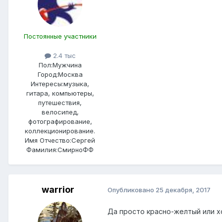
Постоянные участники
2.4 тыс
Пол:
Мужчина
Город:
Москва
Интересы:
музыка,
гитара, компьютеры,
путешествия,
велосипед,
фотографирование,
коллекционирование.
Имя Отчество:
Сергей
Фамилия:
СмирноФФ
warrior
Опубликовано
25 декабря, 2017
Да просто красно-желтый или хо