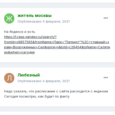
житель москвы
Опубликовано
4 февраля, 2021
На Яндексе и есть.
https://t.rasp.yandex.ru/search/?
fromId=s9857565&fromName=Парк+"Патриот"%2C+главный+х
рам+Вооружённых+Сил&gone=y&toId=c26454&toName=Селяти
но&when=сегодня
Любезный
Опубликовано
4 февраля, 2021
Надо сказать, что расписание с сайта расходится с яндехом.
Сегодня посмотрю, как будет по факту.