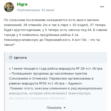
Higre
Опубликовано
24 июня
По сельским поселениям оказывается есть много мелких
изменений. 28 отменён (он и так в паре с 30 ездил), 37 теперь
будет круглогодичным, у 5 теперь есть закосы под 44. В самом
городе у 4 появились продлённые рейсы 4 за
Новоиерусалимскую до Первомайского. А вот 13к - что ты
такое?
Цитата
с 1 июня текущего года рейсы маршрута № 28 «ст. Истра
– Полевшина» продлены до населённых пунктов
Сокольники и Огниково. Перевозки организованы в
рамках маршрута №30 «ст. Истра – Адуево».
Помимо этого, внесены изменения в ряд муниципальных
маршрутов, которые обеспечивают транспортную
доступность социальных объектов:
дополнительные рейсы организованы до нового
▪️
Показать
больничного комплекса на маршрутах №4 «ст. Истра –