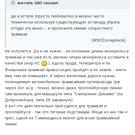
житель ЗАО сказал:
да а кстати (просто любопытно) а можно чисто
технически используя существующую эстакаду убрать
оттуда эту моно-... и проложить линию скоростного
трамвая
28162[/snapback]
Не получится. Да и не нужно - на половине длины монорельса
трамвай и так уже есть (можно опоры монорельса оставить в
качестве опор КС
), вдоль пруда, телецентра и по
Фонвизина трамвай превосходно пройдёт и по земле - никто
ему там не помешает. А через железные дороги нужны
полноценные автомобильно-трамвайные путепроводы (уж
через Окт ж/д - точно), можно даже троллейбусную линию
там прокинуть для маршрута типа "Северянин-Динамо" (по
Добролюбова, типа 29 завернуть).
А вот что действительно пригодится для трамвая и
троллейбуса - так это тяговые подстанции. Моща из них так и
прёт, одной из 7 имеющихся хватит для всей трамвайной
линии.