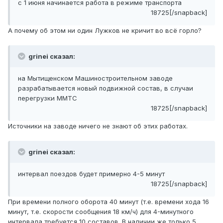
с 1 июня начинается работа в режиме транспорта
18725[/snapback]
А почему об этом ни один Лужков не кричит во всё горло?
grinei сказал:
на Мытищенском Машиностроительном заводе
разрабатывается новый подвижной состав, в случаи
перегрузки ММТС
18725[/snapback]
Источники на заводе ничего не знают об этих работах.
grinei сказал:
интервал поездов будет примерно 4-5 минут
18725[/snapback]
При времени полного оборота 40 минут (т.е. времени хода 16
минут, т.е. скорости сообщения 18 км/ч) для 4-минутного
интервала требуется 10 составов. В наличии же только 5