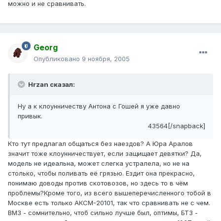
можно и не сравнивать.
Georg
Опубликовано
9 ноября, 2005
Hrzan сказал:
Ну а к клоунничеству Антона с Гошей я уже давно
привык.
43564[/snapback]
Кто тут предлагал общаться без наездов? А Юра Аралов
значит тоже клоунничествует, если защищает девятки? Да,
модель не идеальна, может слегка устралела, но не на
столько, чтобы поливать её грязью. Ездит она прекрасно,
понимаю доводы против скотовозов, но здесь то в чём
проблемы?Кроме того, из всего вышеперечисленного тобой в
Москве есть только АКСМ-20101, так что сравнивать не с чем.
ВМЗ - сомнительно, чтоб сильно лучше был, оптимы, БТЗ -