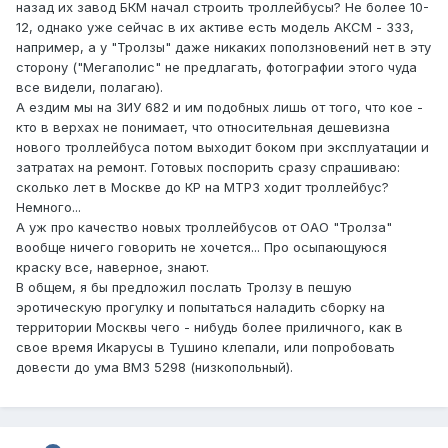
назад их завод БКМ начал строить троллейбусы? Не более 10-
12, однако уже сейчас в их активе есть модель АКСМ - 333,
например, а у "Тролзы" даже никаких поползновений нет в эту
сторону ("Мегаполис" не предлагать, фотографии этого чуда
все видели, полагаю).
А ездим мы на ЗИУ 682 и им подобных лишь от того, что кое -
кто в верхах не понимает, что относительная дешевизна
нового троллейбуса потом выходит боком при эксплуатации и
затратах на ремонт. Готовых поспорить сразу спрашиваю:
сколько лет в Москве до КР на МТРЗ ходит троллейбус?
Немного...
А уж про качество новых троллейбусов от ОАО "Тролза"
вообще ничего говорить не хочется... Про осыпающуюся
краску все, наверное, знают.
В общем, я бы предложил послать Тролзу в пешую
эротическую прогулку и попытаться наладить сборку на
территории Москвы чего - нибудь более приличного, как в
свое время Икарусы в Тушино клепали, или попробовать
довести до ума ВМЗ 5298 (низкопольный).