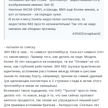
воображении именно ЗиУ-9).
Неплохи АКСМ-20101, и Шкоды. ВМЗ ещё более-менее, а
вот остальное - на порядок хуже.
И если я могу понять недостатки скотовозов, то
недостатки 682 просто незначительны! Так что не надо
никаких им обидных прозвищ.
43540[/snapback]
- погнали по списку.
ЗИУ 682 в чем - то символ троллейбуса, тока вот символ этот
со заком минус. Пример того, как делать не надо. Модель
более 30 лет находится на конвеере, та же "Оптима" не что
иное, как глубокий рейсталинг ЗИУ 682 (кузова практически
идентичны, вспомним расстояние между пятым и шестым
окном по левому борту, например), причем не самый удачный
(уж щелкающие контакторы и 2 ступенки сзади в актив этого
троллейбуса никак не запишешь).
Возникает такое ощущение, что ОАО "Тролза" просто лень
делать что -то новое, ведь и то, что они сейчас кропают
неплохо продается, так зачем же утруждаться лишний раз?
Для примера вспомним братьев - белоруссов. Сколько лет