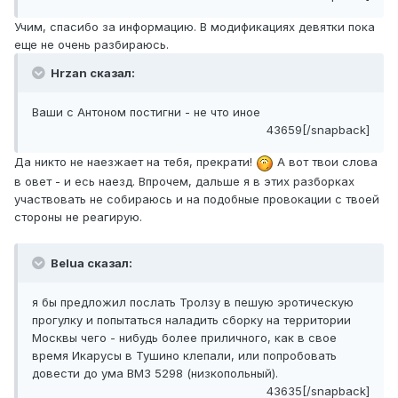
Учим, спасибо за информацию. В модификациях девятки пока
еще не очень разбираюсь.
Hrzan сказал:
Ваши с Антоном постигни - не что иное
43659[/snapback]
Да никто не наезжает на тебя, прекрати!
А вот твои слова
в овет - и есь наезд. Впрочем, дальше я в этих разборках
участвовать не собираюсь и на подобные провокации с твоей
стороны не реагирую.
Belua сказал:
я бы предложил послать Тролзу в пешую эротическую
прогулку и попытаться наладить сборку на территории
Москвы чего - нибудь более приличного, как в свое
время Икарусы в Тушино клепали, или попробовать
довести до ума ВМЗ 5298 (низкопольный).
43635[/snapback]