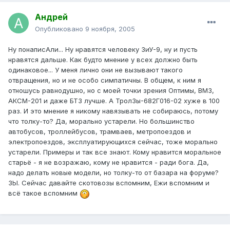
Андрей
Опубликовано
9 ноября, 2005
Ну понаписАли... Ну нравятся человеку ЗиУ-9, ну и пусть
нравятся дальше. Как будто мнение у всех должно быть
одинаковое... У меня лично они не вызывают такого
отвращения, но и не особо симпатичны. В общем, к ним я
отношусь равнодушно, но с моей точки зрения Оптимы, ВМЗ,
АКСМ-201 и даже БТЗ лучше. А ТролЗы-682Г016-02 хуже в 100
раз. И это мнение я никому навязывать не собираюсь, потому
что толку-то? Да, морально устарели. Но большинство
автобусов, троллейбусов, трамваев, метропоездов и
электропоездов, эксплуатирующихся сейчас, тоже морально
устарели. Примеры и так все знают. Кому нравится моральное
старьё - я не возражаю, кому не нравится - ради бога. Да,
надо делать новые модели, но толку-то от базара на форуме?
ЗЫ. Сейчас давайте скотовозы вспомним, Ежи вспомним и
всё такое вспомним