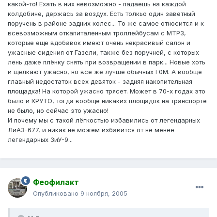
какой-то! Ехать в них невозможно - падаешь на каждой
колдобине, держась за воздух. Есть толкьо один заветный
поручень в районе задних колес... То же самое относится и к
всевозможным откапиталенным троллейбусам с МТРЗ,
которые еще вдобавок имеют очень некрасивый салон и
ужасные сидения от Газели, также без поручней, с которых
лень даже плёнку снять при возвращении в парк... Новые хоть
и щелкают ужасно, но всё же лучше обычных Г0М. А вообще
главный недостаток всех девяток - задняя накопительная
площадка! На которой ужасно трясет. Может в 70-х годах это
было и КРУТО, тогда вообще никаких площадок на транспорте
не было, но сейчас это ужасно!
И почему мы с такой лёгкостью избавились от легендарных
ЛиАЗ-677, и никак не можем избавится от не менее
легендарных ЗиУ-9...
Феофилакт
Опубликовано
9 ноября, 2005