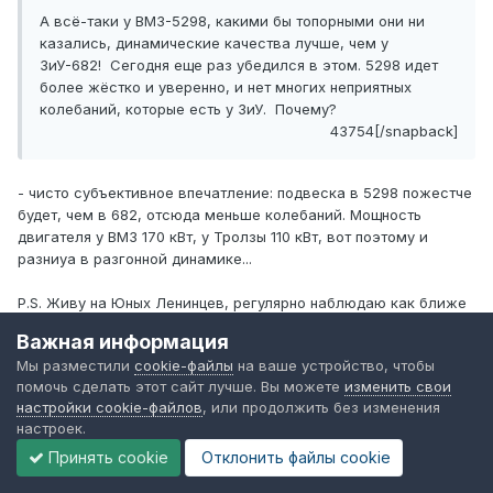
А всё-таки у ВМЗ-5298, какими бы топорными они ни
казались, динамические качества лучше, чем у
ЗиУ-682! Сегодня еще раз убедился в этом. 5298 идет
более жёстко и уверенно, и нет многих неприятных
колебаний, которые есть у ЗиУ. Почему?
43754[/snapback]
- чисто субъективное впечатление: подвеска в 5298 пожестче
будет, чем в 682, отсюда меньше колебаний. Мощность
двигателя у ВМЗ 170 кВт, у Тролзы 110 кВт, вот поэтому и
разниуа в разгонной динамике...
P.S. Живу на Юных Ленинцев, регулярно наблюдаю как ближе
к ночи водители 5298 отжигают на них.
Важная информация
Мы разместили
cookie-файлы
на ваше устройство, чтобы
помочь сделать этот сайт лучше. Вы можете
изменить свои
настройки cookie-файлов
, или продолжить без изменения
М.Е.
настроек.
Опубликовано
10 ноября, 2005
Принять cookie
Отклонить файлы сookie