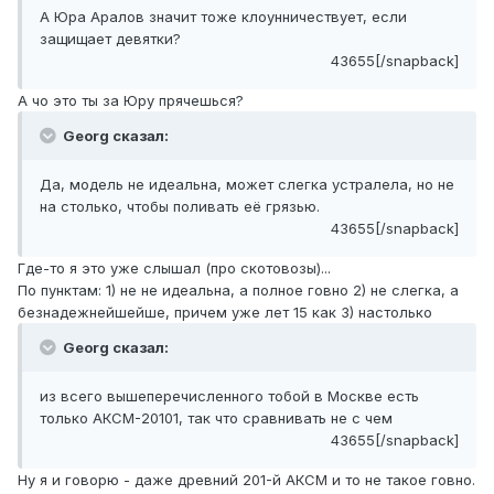
А Юра Аралов значит тоже клоунничествует, если
защищает девятки?
43655[/snapback]
А чо это ты за Юру прячешься?
Georg сказал:
Да, модель не идеальна, может слегка устралела, но не
на столько, чтобы поливать её грязью.
43655[/snapback]
Где-то я это уже слышал (про скотовозы)...
По пунктам: 1) не не идеальна, а полное говно 2) не слегка, а
безнадежнейшейше, причем уже лет 15 как 3) настолько
Georg сказал:
из всего вышеперечисленного тобой в Москве есть
только АКСМ-20101, так что сравнивать не с чем
43655[/snapback]
Ну я и говорю - даже древний 201-й АКСМ и то не такое говно.