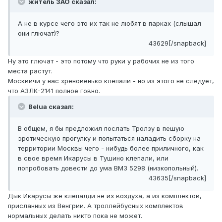
житель ЗАО сказал:
А не в курсе чего это их так не любят в парках (слышал
они глючат)?
43629[/snapback]
Ну это глючат - это потому что руки у рабочих не из того
места растут.
Москвичи у нас хреновенько клепали - но из этого не следует,
что АЗЛК-2141 полное говно.
Belua сказал:
В общем, я бы предложил послать Тролзу в пешую
эротическую прогулку и попытаться наладить сборку на
территории Москвы чего - нибудь более приличного, как
в свое время Икарусы в Тушино клепали, или
попробовать довести до ума ВМЗ 5298 (низкопольный).
43635[/snapback]
Дык Икарусы же клепалди не из воздуха, а из комплектов,
присланных из Венгрии. А троллейбусных комплектов
нормальных делать никто пока не может.