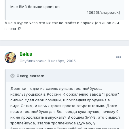
Мне ВМЗ больше нравятся
43625[/snapback]
А не в курсе чего это их так не любят в парках (слышал они
глючат)?
Belua
Опубликовано
9 ноября, 2005
Georg сказал:
Девятки - одни из самых лучших троллейбусов,
использующихся в России. К сожалению завод "Тролза"
сильно сдал свои позиции, и последняя продукция в
виде Оптим, и новых тролз просто отвратительна. Даже
новые троллейбусы для Белгорода куда лучше, почему б
их не продолжать выпускать? В общем ЗиУ-9, это символ
троллейбуса, эталон троллейбуса (думаю, у
большинства при слове "троллейбус" вырисовывается в