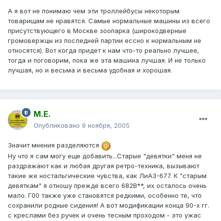
А я вот не понимаю чем эти троллейбусы некоторым
товарищам не нравятся. Самые нормальные машины из всего
присутствующего в Москве зоопарка (широкодверные
громовержцы из последней партии ессно к нормальным не
относятся). Вот когда придет к нам что-то реально лучшее,
тогда и поговорим, пока же эта машина лучшая. И не только
лучшая, но и весьма и весьма удобная и хорошая.
М.Е.
Опубликовано
9 ноября, 2005
Значит мнения разделяются
Ну что я сам могу еще добавить...Старые "девятки" меня не
раздражают как и любая другая ретро-техника, вызывают
такие же ностальгические чувства, как ЛиАЗ-677. К "старым
девяткам" я отношу прежде всего 682В**, их осталось очень
мало. Г00 также уже становятся редкими, особенно те, что
сохранили родные сидения! А вот модификации конца 90-х гг.
с креслами без ручек и очень тесным проходом - это ужас