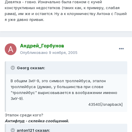
Девятка - говно. Изначально была говном с кучей
конструктивных недостатков (таких как, к примеру, слабая
рама), им же и остается. Ну а к клоунничеству Антона с Гошей
я уже давно привык.
Андрей_Горбунов
Опубликовано
9 ноября, 2005
Georg сказал:
В общем ЗиУ-9, это символ троллейбуса, эталон
троллейбуса (думаю, у большинства при слове
"троллейбус" вырисовывается в воображении именно
ЗиУ-9).
43540[/snapback]
Эталон среди кого?
Антифлуд - склейка сообщений.
anton121 сказал: