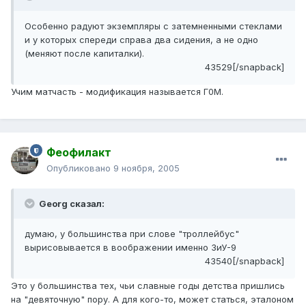
Особенно радуют экземпляры с затемненными стеклами
и у которых спереди справа два сидения, а не одно
(меняют после капиталки).
43529[/snapback]
Учим матчасть - модификация называется Г0М.
Феофилакт
Опубликовано
9 ноября, 2005
Georg сказал:
думаю, у большинства при слове "троллейбус"
вырисовывается в воображении именно ЗиУ-9
43540[/snapback]
Это у большинства тех, чьи славные годы детства пришлись
на "девяточную" пору. А для кого-то, может статься, эталоном