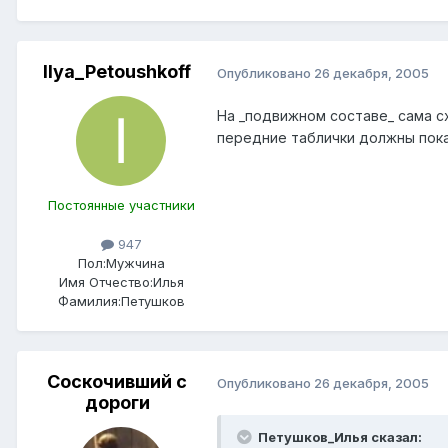
Ilya_Petoushkoff
Опубликовано
26 декабря, 2005
На _подвижном составе_ сама с
передние таблички должны показ
Постоянные участники
947
Пол:
Мужчина
Имя Отчество:
Илья
Фамилия:
Петушков
Соскочивший с
Опубликовано
26 декабря, 2005
дороги
Петушков_Илья сказал: