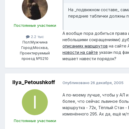
На _подвижном составе_ сама
передние таблички должны пок
Постоянные участники
А вообще пора добиться права 
2.2 тыс
небольшими сокращениями) дубл
Пол:
Мужчина
описаниях маршрутов
на сайте 
Город:
Москва,
новости на сайте
указан под фак
Проектируемый
мешает навести порядок?
проезд №5210
Ilya_Petoushkoff
Опубликовано
26 декабря, 2005
А по-моему лучше, чтобы у АЛ 
более, что сейчас львиное бол
маршрутка - 72к, Тёплый Стан -
изменённого 295. Ах да, ещё м/
Постоянные участники