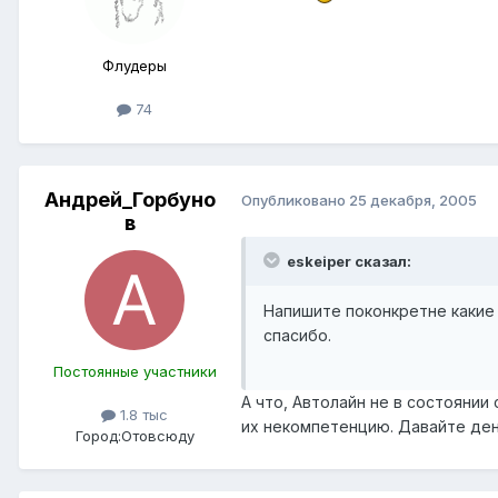
Флудеры
74
Андрей_Горбуно
Опубликовано
25 декабря, 2005
в
eskeiper сказал:
Напишите поконкретне какие 
спасибо.
Постоянные участники
А что, Автолайн не в состоянии
1.8 тыс
их некомпетенцию. Давайте день
Город:
Отовсюду