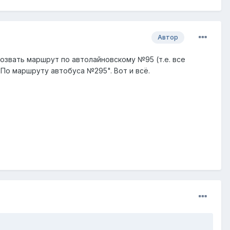
Автор
озвать маршрут по автолайновскому №95 (т.е. все
"По маршруту автобуса №295". Вот и всё.