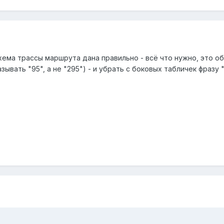
хема трассы маршрута дана правильно - всё что нужно, это об
ывать "95", а не "295") - и убрать с боковых табличек фразу 