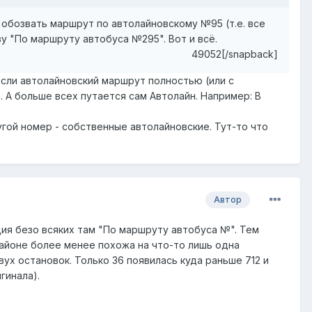
 обозвать маршрут по автолайновскому №95 (т.е. все
зу "По маршруту автобуса №295". Вот и всё.
49052[/snapback]
сли автолайновский маршрут полностью (или с
 А больше всех путается сам Автолайн. Например: В
угой номер - собственные автолайновские. Тут-то что
Автор
ия безо всяких там "По маршруту автобуса №". Тем
районе более менее похожа на что-то лишь одна
вух остановок. Только 36 появилась куда раньше 712 и
гинала).