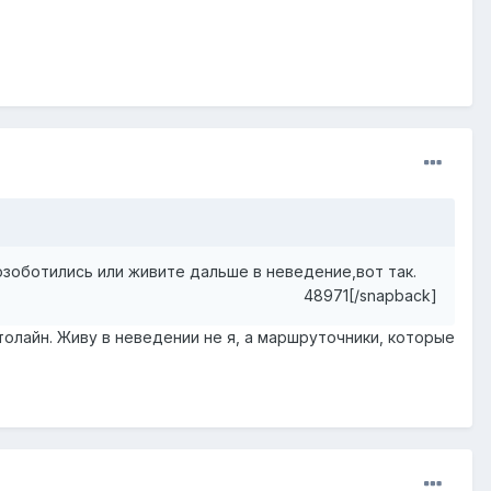
озоботились или живите дальше в неведение,вот так.
48971[/snapback]
толайн. Живу в неведении не я, а маршруточники, которые