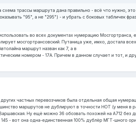
 схема трассы маршрута дана правильно - всё что нужно, это
азывать "95", а не "295") - и убрать с боковых табличек фра
использовать во всех документах нумерацию Мосгортранса, е
ирует мосгортрансовский. Путаница уже, имхо, достала всех.
Автолайна маршрут назван как 7, а в
тическим номером - 17А. Причем в данном случает и тот, и др
и других частных перевозчиков была отдельная общая нумерац
ьшинство маршрутов не дублируют в точности НОТ (у меня в 
 Варшавская. Ну ещё можно 36 обозвать похожей на А712 без д
т 145 - вот она одна-единственная 100% дублёр МГТ-шного ори