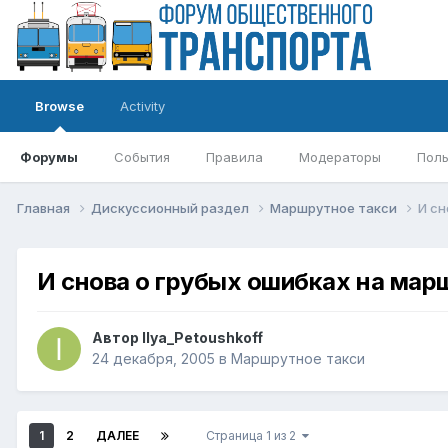
Browse
Activity
Форумы
События
Правила
Модераторы
Поль
Главная
Дискуссионный раздел
Маршрутное такси
И сн
И снова о грубых ошибках на мар
Автор
Ilya_Petoushkoff
24 декабря, 2005
в
Маршрутное такси
1
2
ДАЛЕЕ
Страница 1 из 2