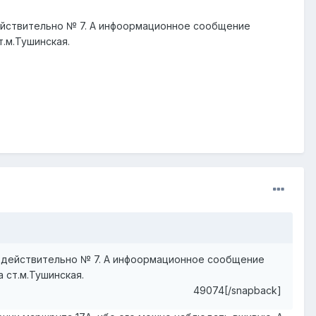
действительно № 7. А инфоормационное сообщение
.м.Тушинская.
то действительно № 7. А инфоормационное сообщение
 ст.м.Тушинская.
49074[/snapback]