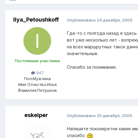
Ilya_Petoushkoff
Опубликовано
24 декабря, 2005
Где-то с полгода назад я здесь
вот уже несколько лет - вопре
на всех маршрутных такси данно
значительные.
Постоянные участники
Спасибо за понимание.
947
Пол:
Мужчина
Имя Отчество:
Илья
Фамилия:
Петушков
eskeiper
Опубликовано
25 декабря, 2005
Напишите поконкретне какие им
спасибо.