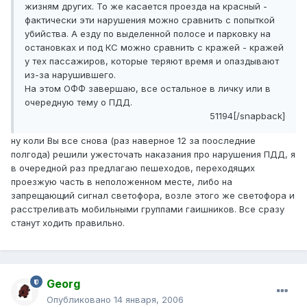
жизням других. То же касается проезда на красный -
фактически эти нарушения можно сравнить с попыткой
убийства. А езду по выделенной полосе и парковку на
остановках и под КС можно сравнить с кражей - кражей
у тех пассажиров, которые теряют время и опаздывают
из-за нарушившего.
На этом ОФФ завершаю, все остальное в личку или в
очередную тему о ПДД.
51194[/snapback]
ну коли Вы все снова (раз наверное 12 за пооследние
полгода) решили ужесточать наказания про нарушения ПДД, я
в очередной раз предлагаю пешеходов, переходящих
проезжую часть в неположенном месте, либо на
запрещающий сигнал светофора, возле этого же светофора и
расстреливать мобильными группами гаишников. Все сразу
станут ходить правильно.
Georg
Опубликовано
14 января, 2006