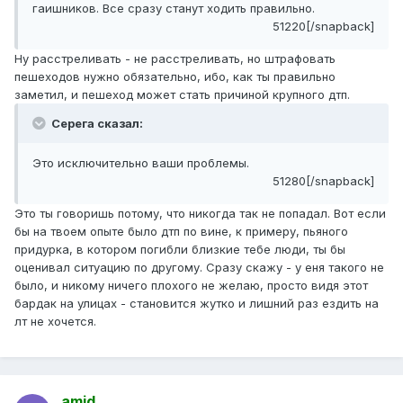
гаишников. Все сразу станут ходить правильно.
51220[/snapback]
Ну расстреливать - не расстреливать, но штрафовать
пешеходов нужно обязательно, ибо, как ты правильно
заметил, и пешеход может стать причиной крупного дтп.
Серега сказал:
Это исключительно ваши проблемы.
51280[/snapback]
Это ты говоришь потому, что никогда так не попадал. Вот если
бы на твоем опыте было дтп по вине, к примеру, пьяного
придурка, в котором погибли близкие тебе люди, ты бы
оценивал ситуацию по другому. Сразу скажу - у еня такого не
было, и никому ничего плохого не желаю, просто видя этот
бардак на улицах - становится жутко и лишний раз ездить на
лт не хочется.
amid