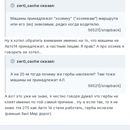
zer0_cache сказал:
Машины принадлежат "хозяину" ("хозяевам") маршрута
или его (их) знакомым, редко когда водителю.
56521[/snapback]
Ну я хотел обратить внимание именно на то, что машины не
Авто14 принадлежат, а частным лицам. Я прав? А про хозяев я
говорить не хотел...
zer0_cache сказал:
А на 25-м тогда почему же гербы наклеели? Там тоже
машины не принадлежат АЛ.
56521[/snapback]
А вот это уже не знаю, я честно говоря думал что гербы не
клеят именно по той самой причине... Ну а если так, то я не
знаю. На 275 как Авто 14 стали работать, гербы исчезли
(раньше был Мир дорог).