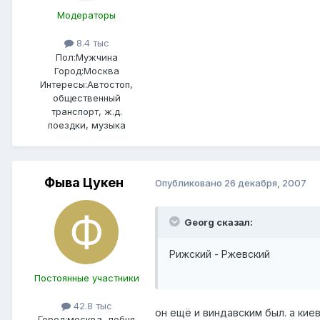
Модераторы
8.4 тыс
Пол:
Мужчина
Город:
Москва
Интересы:
Автостоп,
общественный
транспорт, ж.д.
поездки, музыка
Фыва Цукен
Опубликовано
26 декабря, 2007
Georg сказал:
Рижский - Ржевский
Постоянные участники
42.8 тыс
он ещё и виндавским был. а киев
Город:
москва, лобня