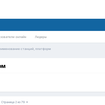
зователи онлайн
Лидеры
еименование станций, платформ
рм
Страница 2 из 79