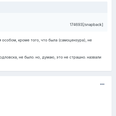
174693[/snapback]
м особом, кроме того, что была (самоцензура), не
рдловска, не было. но, думаю, это не страшно. назвали