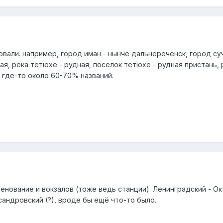
вали. например, город иман - нынче дальнереченск, город суча
ая, река тетюхе - рудная, посёлок тетюхе - рудная пристань, р
где-то около 60-70% названий.
нование и вокзалов (тоже ведь станции). Ленинградский - Окт
ксандровский (?), вроде бы ещё что-то было.