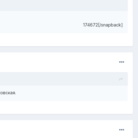
174672[/snapback]
овская.