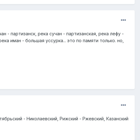
н - партизанск, река сучан - партизанская, река лефу -
ека иман - большая уссурка... это по памяти только. но,
ябрьский - Николаевский, Рижский - Ржевский, Казанский