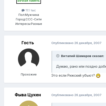
Вечная память
11.1 тыс
Пол:
Мужчина
Город:
ССС-Сити
Интересы:
Разные
Гость
Опубликовано
26 декабря, 2007
Виталий Шамаров сказал:
Думаю, рано или поздно добе
Прохожие
Это если Рижский убъют?
Фыва Цукен
Опубликовано
26 декабря, 2007