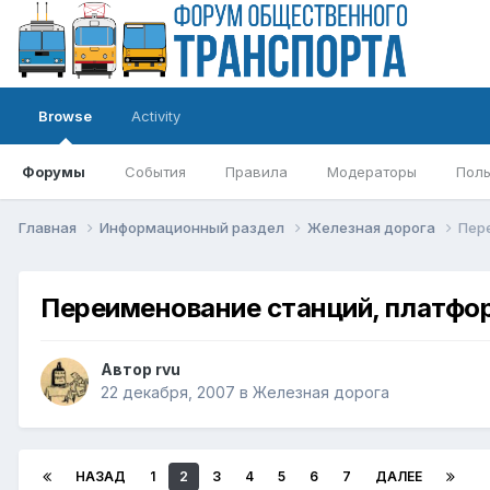
Browse
Activity
Форумы
События
Правила
Модераторы
Поль
Главная
Информационный раздел
Железная дорога
Пер
Переименование станций, платфо
Автор
rvu
22 декабря, 2007
в
Железная дорога
НАЗАД
1
2
3
4
5
6
7
ДАЛЕЕ