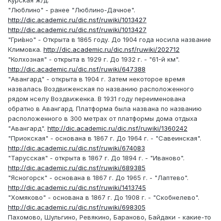
Курская ж/д.
"Люблино" - ранее "Люблино-Дачное".
http://dic.academic.ru/dic.nsf/ruwiki/1013427
http://dic.academic.ru/dic.nsf/ruwiki/1013427
"Гри́вно" - Открыта в 1865 году. До 1904 года носила название
Климовка.
http://dic.academic.ru/dic.nsf/ruwiki/202712
"Колхозная" - открыта в 1929 г. До 1932 г. - "61-й км".
http://dic.academic.ru/dic.nsf/ruwiki/647388
"Авангард" - открыта в 1904 г. Затем некоторое время
назвалась Воздвиженская по названию расположенного
рядом нселу Воздвиженка. В 1931 году переименована
обратно в Авангард. Платформа была названа по названию
расположенного в 300 метрах от платформы дома отдыха
"Авангард".
http://dic.academic.ru/dic.nsf/ruwiki/1360242
"Приокская" - основана в 1867 г. До 1964 г. - "Савеинская".
http://dic.academic.ru/dic.nsf/ruwiki/674083
"Тарусская" - открыта в 1867 г. До 1894 г. - "Иваново".
http://dic.academic.ru/dic.nsf/ruwiki/689385
"Ясногорск" - основана в 1867 г. До 1965 г. - "Лаптево".
http://dic.academic.ru/dic.nsf/ruwiki/1413745
"Хомяково" - основана в 1867 г. До 1908 г. - "Скобнелево".
http://dic.academic.ru/dic.nsf/ruwiki/698305
Пахомово, Шульгино, Ревякино, Бараново, Байдаки - какие-то