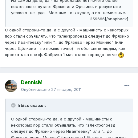
На самом деле, да - на Ярославке нет ничего более
постоянного: путают Фрязево и Фрязино, в результате
уезжают не туда... Местные-то в курсе, а вот неместные.
359666[/snapback]
С одной стороны-то да, а с другой - машинисты с некоторых
пор стали объявлять, что "электропоезд следует до Фрязино
через Ивантеевку" или "... до Фрязево через Монино" (или
через Щёлково - не помню точно) - и объяснять людям, как
проехать на платф. Фабрика 1 мая стало гораздо легче
DennisM
Опубликовано
27 января, 2011
Irbiss сказал:
С одной стороны-то да, а с другой - машинисты с
некоторых пор стали объявлять, что "электропоезд
следует до Фрязино через Ивантеевку" или "... до
Фрязево через Монино" (или через Щёлково - не помню