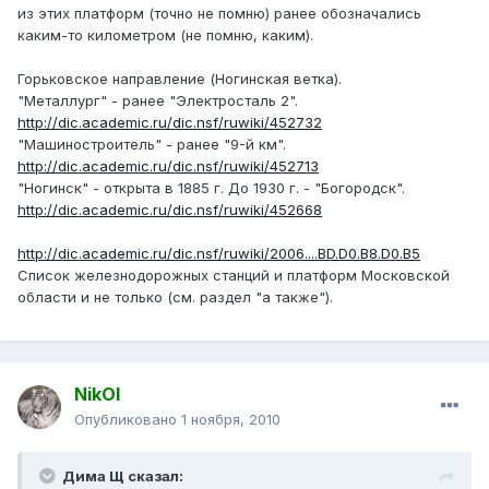
из этих платформ (точно не помню) ранее обозначались
каким-то километром (не помню, каким).
Горьковское направление (Ногинская ветка).
"Металлург" - ранее "Электросталь 2".
http://dic.academic.ru/dic.nsf/ruwiki/452732
"Машиностроитель" - ранее "9-й км".
http://dic.academic.ru/dic.nsf/ruwiki/452713
"Ногинск" - открыта в 1885 г. До 1930 г. - "Богородск".
http://dic.academic.ru/dic.nsf/ruwiki/452668
http://dic.academic.ru/dic.nsf/ruwiki/2006....BD.D0.B8.D0.B5
Список железнодорожных станций и платформ Московской
области и не только (см. раздел "а также").
NikOl
Опубликовано
1 ноября, 2010
Дима Щ сказал: