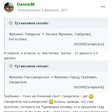
DennisM
Опубликовано
9 февраля, 2011
Тутанхамон сказал:
Фрязино-Товарное -> Лесное Фрязино, Сабурово,
Богослово.
362199[/snapback]
И первое, и второе, и, тем более, третье - от данного о.п.
далеко.
Тутанхамон сказал:
Фрязино-Пассажирское -> Фрязино-Город, Гребнево,
Свидетель.
362199[/snapback]
Гребнево - тоже не ближний свет. Свидетель - да!
Свидетель-пассажирский
Боюсь, правда, что сам
прототип, которого на Луркморье почему-то в прошлом году
похоронили (тьфу-тьфу-тьфу, слава Богу, это не так) будет ещё