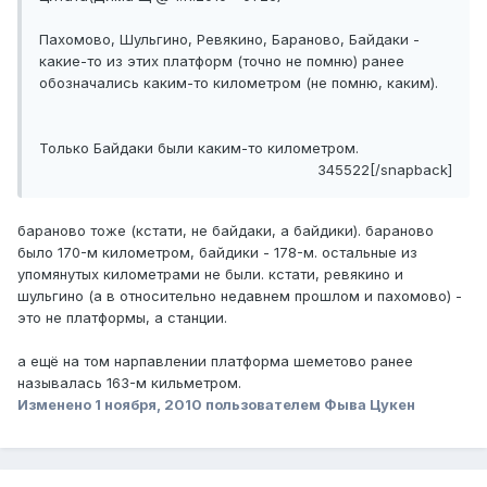
Пахомово, Шульгино, Ревякино, Бараново, Байдаки -
какие-то из этих платформ (точно не помню) ранее
обозначались каким-то километром (не помню, каким).
Только Байдаки были каким-то километром.
345522[/snapback]
бараново тоже (кстати, не байдаки, а байдики). бараново
было 170-м километром, байдики - 178-м. остальные из
упомянутых километрами не были. кстати, ревякино и
шульгино (а в относительно недавнем прошлом и пахомово) -
это не платформы, а станции.
а ещё на том нарпавлении платформа шеметово ранее
называлась 163-м кильметром.
Изменено
1 ноября, 2010
пользователем Фыва Цукен