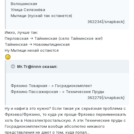
Волошинская
Улица Селезнёва
Мытищи (пускай так останется)
362234[/snapback]
Имхо, лучше так:
Перловская -> Тайнинская (село Тайнинское же!)
Тайнинская -> Новомытищинская
Ну Мытищи нехай остаются
Mr.Tr@innn сказал:
Фрязино Товарная - > Госрадиокомплект
Фрязино Пассажирская - > Технические Пруды
362279[/snapback]
Ну и нафига это нужно? Если такая уж серьёзная проблема с
Фрязево/Фрязино, то куда уж проще Фрязево переименовать
хоть бы в Новоэлектростальскую. А эти Технические пруды с
Госрадиокомплектом вообще абсолютно никакого
представления не дают о том, куда попал...