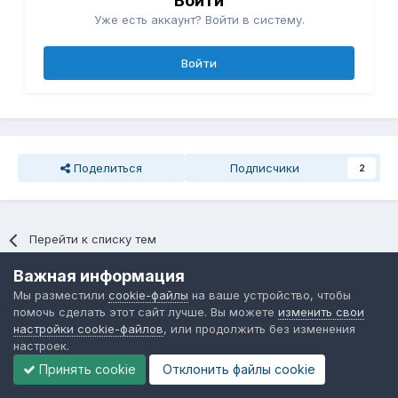
Войти
Уже есть аккаунт? Войти в систему.
Войти
Поделиться
Подписчики
2
Перейти к списку тем
Важная информация
Последние посетители
0 пользователей онлайн
Мы разместили
cookie-файлы
на ваше устройство, чтобы
помочь сделать этот сайт лучше. Вы можете
изменить свои
настройки cookie-файлов
, или продолжить без изменения
Ни одного зарегистрированного пользователя не
настроек.
просматривает данную страницу
Принять cookie
Отклонить файлы сookie