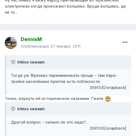
Ну частенько я вижу народ офигевающий во Фрязинских
электричках когда проезжают Болшево. Вроде Болшево, да
не то...
DennisM
Опубликовано
27 января, 2011
Irbiss сказал:
Тогда уж Фрязево переименовать проще - там пара-
тройка населённых пунктов есть поблизости.
359133[/snapback]
Точно, вернуть ей историческое название. Гжель
Irbiss сказал:
Другой вопрос - сильно ли это надо?..
359133[/snapback]