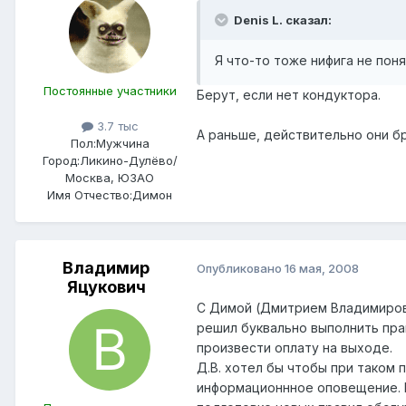
Denis L. сказал:
Я что-то тоже нифига не пон
Постоянные участники
Берут, если нет кондуктора.
3.7 тыс
А раньше, действительно они бра
Пол:
Мужчина
Город:
Ликино-Дулёво/
Москва, ЮЗАО
Имя Отчество:
Димон
Владимир
Опубликовано
16 мая, 2008
Яцукович
С Димой (Дмитрием Владимирови
решил буквально выполнить пра
произвести оплату на выходе.
Д.В. хотел бы чтобы при тако
информационнное оповещение. В 