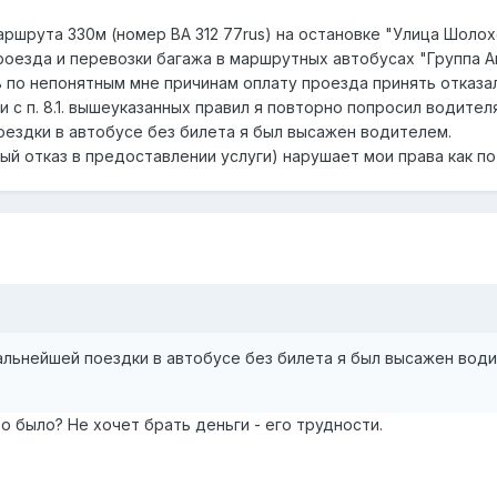
маршрута 330м (номер ВА 312 77rus) на остановке "Улица Шоло
 проезда и перевозки багажа в маршрутных автобусах "Группа 
ь по непонятным мне причинам оплату проезда принять отказа
 с п. 8.1. вышеуказанных правил я повторно попросил водителя 
ездки в автобусе без билета я был высажен водителем.
й отказ в предоставлении услуги) нарушает мои права как по
альнейшей поездки в автобусе без билета я был высажен води
о было? Не хочет брать деньги - его трудности.