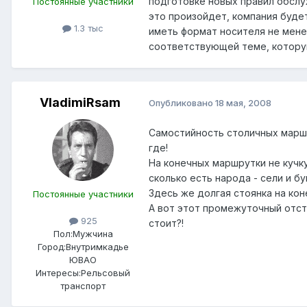
подготовке новых правил обслу
Постоянные участники
это произойдет, компания буде
1.3 тыс
иметь формат носителя не мене
соответствующей теме, которую
VladimiRsam
Опубликовано
18 мая, 2008
Самостийность столичных маршр
где!
На конечных маршрутки не кучк
сколько есть народа - сели и б
Здесь же долгая стоянка на ко
Постоянные участники
А вот этот промежуточный отст
925
стоит?!
Пол:
Мужчина
Город:
Внутримкадье
ЮВАО
Интересы:
Рельсовый
транспорт