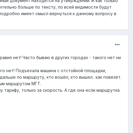
ный документ находится на утверждении. И как только
ительно больше по тексту, по всей видимости будут
 подробно имеет смысл вернуться к данному вопросу в
вил нет! Часто бываю в других городах - такого нет ни
ого нет! Подъехала машина с отстойной площадки,
дальше по маршруту, кто вошёл, кто вышел.. как повезёт.
чным маршрутом МГТ.
 тарифу, только за скорость. А где она если маршрутка