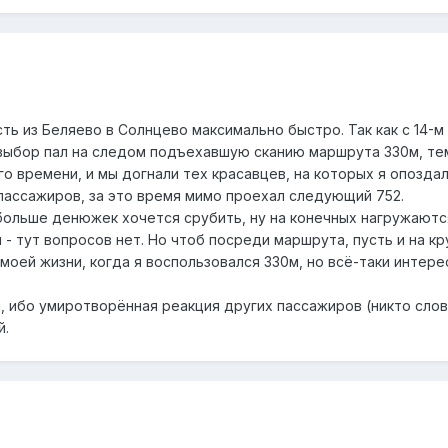
ь из Беляево в Солнцево максимально быстро. Так как с 14-м
 выбор пал на следом подъехавшую сканию маршрута 330м, те
о времени, и мы догнали тех красавцев, на которых я опоздал.
 пассажиров, за это время мимо проехал следующий 752.
больше денюжек хочется срубить, ну на конечных нагружаются 
 - тут вопросов нет. Но чтоб посреди маршрута, пусть и на к
 моей жизни, когда я воспользовался 330м, но всё-таки интере
 ибо умиротворённая реакция других пассажиров (никто слова
й.