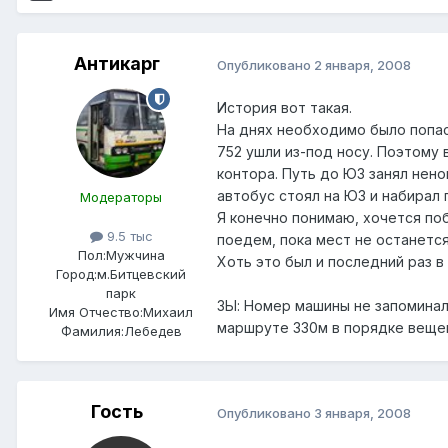
Антикарг
Опубликовано
2 января, 2008
История вот такая.
На днях необходимо было попаст
752 ушли из-под носу. Поэтому
контора. Путь до ЮЗ занял неног
автобус стоял на ЮЗ и набирал
Модераторы
Я конечно понимаю, хочется по
9.5 тыс
поедем, пока мест не останется
Пол:
Мужчина
Хоть это был и последний раз в
Город:
м.Битцевский
парк
ЗЫ: Номер машины не запоминал,
Имя Отчество:
Михаил
маршруте 330м в порядке веще
Фамилия:
Лебедев
Гость
Опубликовано
3 января, 2008