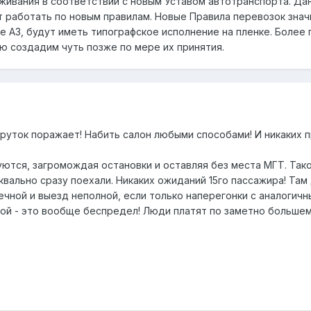
живания в соответствии с новым Уставом автотранспорта. Дан
т работать по новым правилам. Новые Правила перевозок знач
е А3, будут иметь типографское исполнение на пленке. Более
 создадим чуть позже по мере их принятия.
уток поражает! Набить салон любыми способами! И никаких пра
уются, загромождая остановки и оставляя без места МГТ. Так
уквально сразу поехали. Никаких ожиданий 15го пассажира! Там 
нечной и выезд неполной, если только наперегонки с аналоги
ой - это вообще беспредел! Люди платят по заметно большему