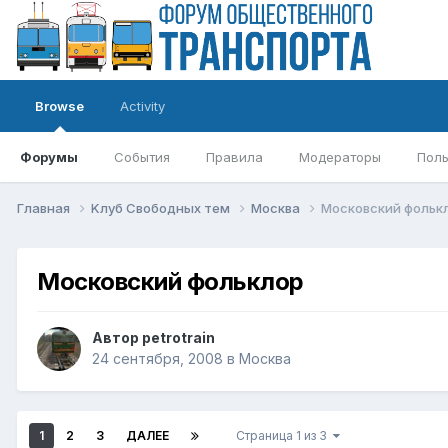
Browse
Activity
Форумы
События
Правила
Модераторы
Поль
Главная
Kлуб Свободных тем
Москва
Московский фольк
Московский фольклор
Автор
petrotrain
24 сентября, 2008
в
Москва
1
2
3
ДАЛЕЕ
Страница 1 из 3