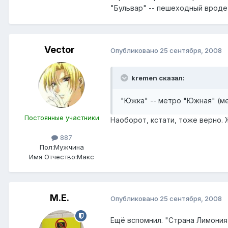
"Бульвар" -- пешеходный вроде
Vector
Опубликовано
25 сентября, 2008
kremen сказал:
"Южка" -- метро "Южная" (м
Постоянные участники
Наоборот, кстати, тоже верно.
887
Пол:
Мужчина
Имя Отчество:
Макс
М.Е.
Опубликовано
25 сентября, 2008
Ещё вспомнил. "Страна Лимония"