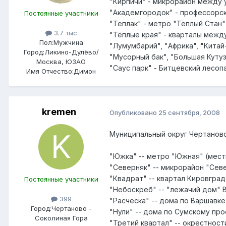
"Кирпичи" - микрорайон между 
"Академгородок" - профессорск
Постоянные участники
"Теплак" - метро "Тёплый Стан"
3.7 тыс
"Тёплые края" - кварталы между
Пол:
Мужчина
"Лумумбарий", "Африка", "Китай
Город:
Ликино-Дулёво/
"Мусорный бак", "Большая Кутуз
Москва, ЮЗАО
"Саус парк" - Битцевский лесопа
Имя Отчество:
Димон
kremen
Опубликовано
25 сентября, 2008
Муниципальный округ Чертанов
"Южка" -- метро "Южная" (мес
"Северняк" -- микрорайон "Сев
"Квадрат" -- квартал Кировградс
Постоянные участники
"Небоскреб" -- "лежачий дом" 
399
"Расческа" -- дома по Варшавке 
Город:
Чертаново -
"Нули" -- дома по Сумскому прое
Соколиная Гора
"Третий квартал" -- окрестност