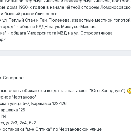
ул. Большой Черёмушкинской и Новочерёмушкинской, построен
ие дома 1950-х годов в начале чётной стороны Ломоносовско
 и бывший рынок близ оного.
 ул. Тёплый Стан и Ген. Тюленева, известные местной гопотой
-город" - общаги РУДН на ул. Миклухо-Маклая.
ка" - общага Университета МВД на ул. Островитянова.
рк.
о-Северное:
тные очень обижаются когда так называют "Юго-Западную")
ерное Чертаново"
кая улица 5-7, Варшавка 122-126
Варшавка 125
114
зду 2к3, 2к4, 6к2
и остановки "м-н Оптика" по Чертановской улице