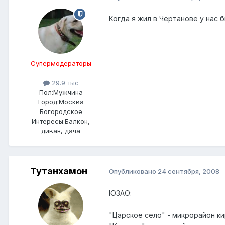
Когда я жил в Чертанове у нас 
Супермодераторы
29.9 тыс
Пол:
Мужчина
Город:
Москва
Богородское
Интересы:
Балкон,
диван, дача
Тутанхамон
Опубликовано
24 сентября, 2008
ЮЗАО:
"Царское село" - микрорайон к