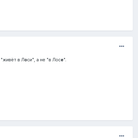
 "живёт в Л
о
си", а не "в Лос
е
".