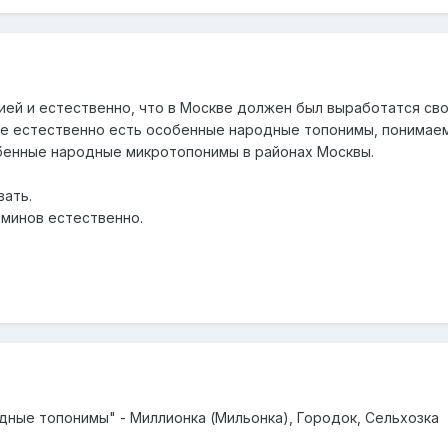
ией и естественно, что в Москве должен был выработатся св
же естественно есть особенные народные топонимы, понимае
бенные народные микротопонимы в районах Москвы.
вать.
минов естественно.
одные топонимы" - Миллионка (Мильонка), Городок, Сельхозка