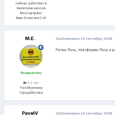
сейчас работает в
билетном киоске
Мосгортранс
Имя Отчество:
С.И.
М.Е.
Опубликовано
24 сентября, 2008
Речка Лось, платформа Лось и р
Модераторы
4.2 тыс
Пол:
Мужчина
Город:
Москва
PavelV
Опубликовано
24 сентября, 2008