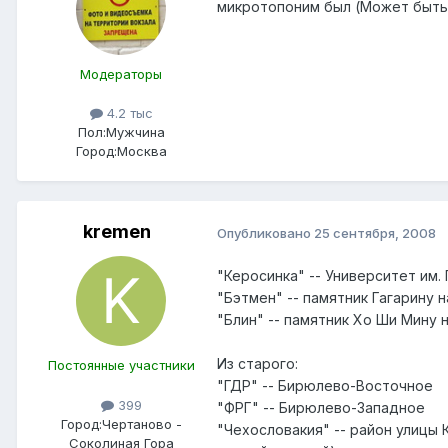
микротопоним был (Может быть
Модераторы
4.2 тыс
Пол:
Мужчина
Город:
Москва
kremen
Опубликовано
25 сентября, 2008
"Керосинка" -- Университет им. 
"Бэтмен" -- памятник Гагарину
"Блин" -- памятник Хо Ши Мину
Из старого:
Постоянные участники
"ГДР" -- Бирюлево-Восточное
399
"ФРГ" -- Бирюлево-Западное
Город:
Чертаново -
"Чехословакия" -- район улицы 
Соколиная Гора